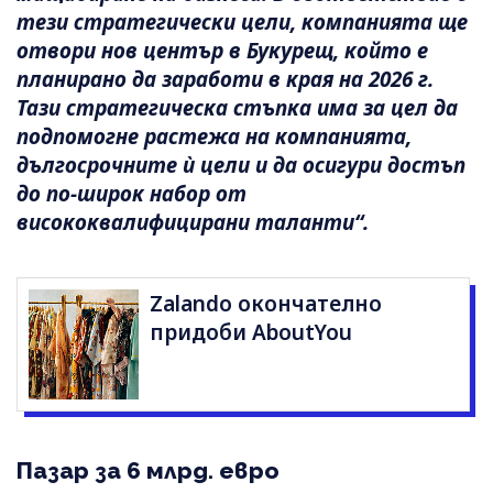
тези стратегически цели, компанията ще
отвори нов център в Букурещ, който е
планирано да заработи в края на 2026 г.
Тази стратегическа стъпка има за цел да
подпомогне растежа на компанията,
дългосрочните ѝ цели и да осигури достъп
до по-широк набор от
висококвалифицирани таланти“.
Zalando окончателно
придоби AboutYou
Пазар за 6 млрд. евро