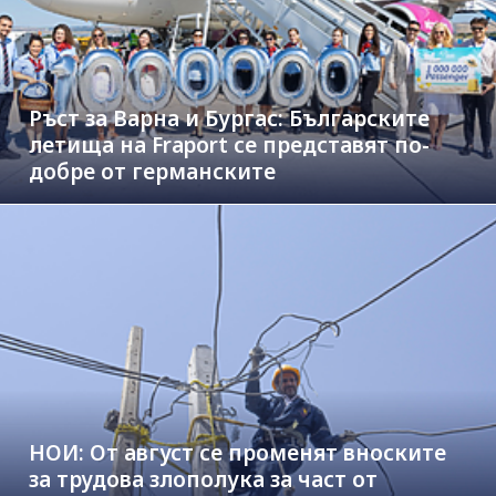
Ръст за Варна и Бургас: Българските
летища на Fraport се представят по-
добре от германските
НОИ: От август се променят вноските
за трудова злополука за част от