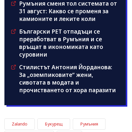
Румъния сменя тол системата от
31 август: Какво се променя за
камионите и леките коли
Български PET отпадъци се
преработват в Румъния и се
връщат в икономиката като
суровини
Стилистът Антония Йорданова:
За „оземпиковите“ жени,
сивотата в модата и
прочистването от хора паразити
Zalando
Букурещ
Румъния