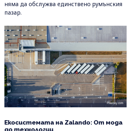
няма да обслужва единствено румънския
пазар.
Pixabay.com
Екосистемата на Zalando: От мода
до технологии