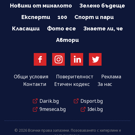
Новини от миналото
Зелено бъдеще
Експерти
100
Спорт и пари
Класации
Фото есе
Знаете ли, че
Автори
Общи условия
Поверителност
Реклама
Контакти
Етичен кодекс
За нас
Darik.bg
Dsport.bg
9meseca.bg
Idei.bg
© 2026 Всички права запазени. Позоваването с хиперлинк е