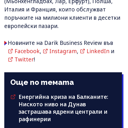
(Мьонхенгладбах, Лар, Ерфурт), Полша,
Италия и Франция, които обслужват
поръчките на милиони клиенти в десетки
европейски пазари.
Новините на Darik Business Review във
Facebook
,
Instagram
,
LinkedIn
и
Twitter
!
Още по темата
Енергийна криза на Балканите:
Ниското ниво на Дунав
застрашава ядрени централи и
рафинерии