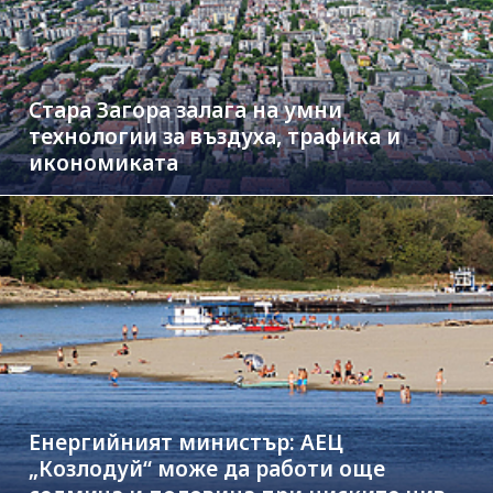
Стара Загора залага на умни
технологии за въздуха, трафика и
икономиката
Енергийният министър: АЕЦ
„Козлодуй“ може да работи още