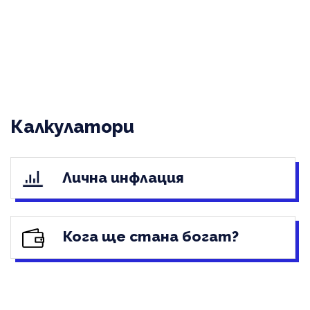
Калкулатори
Лична инфлация
Кога ще стана богат?