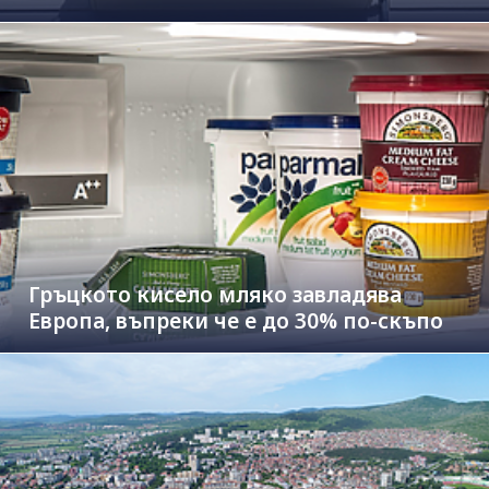
Гръцкото кисело мляко завладява
Европа, въпреки че е до 30% по-скъпо