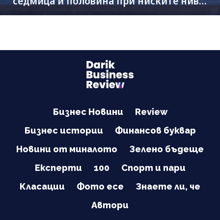
седмица и половина при ниските нива
на Дунав
Бизнес Новини
Review
Бизнес истории
Финансов буквар
Новини от миналото
Зелено бъдеще
Експерти
100
Спорт и пари
Класации
Фото есе
Знаете ли, че
Автори