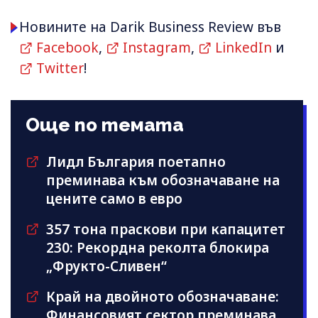
Новините на Darik Business Review във
Facebook
,
Instagram
,
LinkedIn
и
Twitter
!
Още по темата
Лидл България поетапно
преминава към обозначаване на
цените само в евро
357 тона праскови при капацитет
230: Рекордна реколта блокира
„Фрукто-Сливен“
Край на двойното обозначаване:
Финансовият сектор преминава