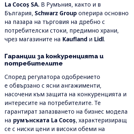
La Cocoș SA.
В Румъния, както и в
България,
Schwarz Group
оперира основно
на пазара на търговия на дребно с
потребителски стоки, предимно храни,
чрез магазините на
Kaufland
и
Lidl
.
Гаранции за конкуренцията и
потребителите
Според регулатора одобрението
е обвързано с ясни ангажименти,
насочени към защита на конкуренцията и
интересите на потребителите. Те
гарантират запазването на бизнес модела
на
румънската La Cocoș
, характеризиращ
се с ниски цени и високи обеми на