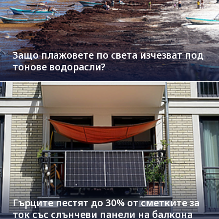
Защо плажовете по света изчезват под
тонове водорасли?
Гърците пестят до 30% от сметките за
ток със слънчеви панели на балкона