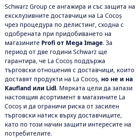
Schwarz Group се ангажира и със защита на
ексклузивните доставчици на La Cocoș
чрез процедура по делистинг, сходна с
одобрената при придобиването на
магазините
Profi от Mega Image
. За
период от две години Schwarz ще
гарантира, че La Cocoș поддържа
търговски отношения с доставчици, които
доставят продукти на La Cocoș,
но не и на
Kaufland или Lidl
. Мярката цели да запази
настоящия асортимент в магазините La
Cocoș и да ограничи риска от засилен
търговски натиск върху доставчиците,
като по този начин защити интересите на
потребителите.