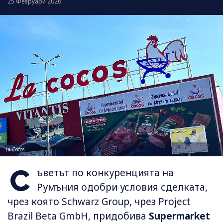
25 Февруари 2026
La Cocos
С
ъветът по конкуренцията на
Румъния одобри условия сделката,
чрез която Schwarz Group, чрез Project
Brazil Beta GmbH, придобива
Supermarket