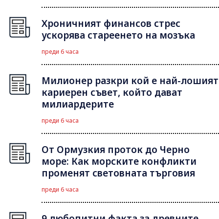
Хроничният финансов стрес
ускорява стареенето на мозъка
преди 6 часа
Милионер разкри кой е най-лошият
кариерен съвет, който дават
милиардерите
преди 6 часа
От Ормузкия проток до Черно
море: Как морските конфликти
променят световната търговия
преди 6 часа
9 любопитни факта за древните