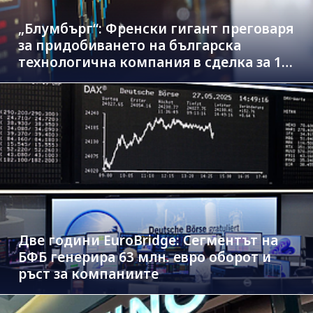
„Блумбърг“: Френски гигант преговаря
за придобиването на българска
технологична компания в сделка за 1.3
млрд. евро
Две години EuroBridge: Сегментът на
БФБ генерира 63 млн. евро оборот и
ръст за компаниите