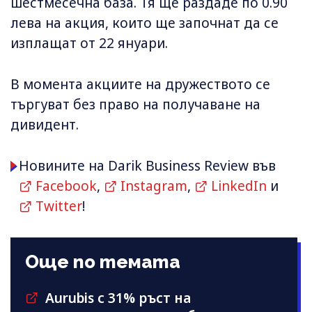
шестмесечна база. Тя ще раздаде по 0.90
лева на акция, които ще започнат да се
изплащат от 22 януари.
В момента акциите на дружеството се
търгуват без право на получаване на
дивидент.
Новините на Darik Business Review във
Facebook
,
Instagram
,
LinkedIn
и
Twitter
!
Още по темата
Aurubis с 31% ръст на