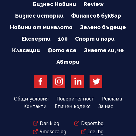
Бизнес Новини
Review
Бизнес истории
Финансов буквар
Новини от миналото
Зелено бъдеще
Експерти
100
Спорт и пари
Класации
Фото есе
Знаете ли, че
Автори
Общи условия
Поверителност
Реклама
Контакти
Етичен кодекс
За нас
Darik.bg
Dsport.bg
9meseca.bg
Idei.bg