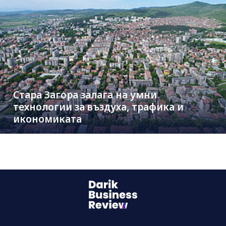
Стара Загора залага на умни
технологии за въздуха, трафика и
икономиката