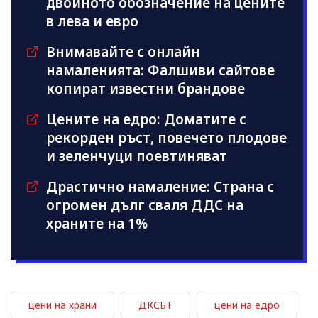
двойното обозначение на цените
в лева и евро
Внимавайте с онлайн
намаленията: Фалшиви сайтове
копират известни брандове
Цените на едро: Доматите с
рекорден ръст, повечето плодове
и зеленчуци поевтиняват
Драстично намаление: Страна с
огромен дълг сваля ДДС на
храните на 1%
цени на храни
ДКСБТ
цени на едро