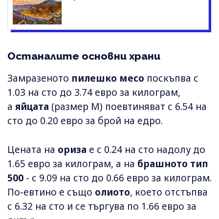
Останалите основни храни
Замразеното
пилешко месо
поскъпва с
1.03 на сто до 3.74 евро за килограм,
а
яйцата
(размер М) поевтиняват с 6.54 на
сто до 0.20 евро за брой на едро.
Цената на
ориза
е с 0.24 на сто надолу до
1.65 евро за килограм, а на
брашното тип
500
- с 9.09 на сто до 0.66 евро за килограм.
По-евтино е също
олиото
, което отстъпва
с 6.32 на сто и се търгува по 1.66 евро за