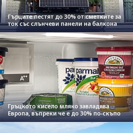
Гърците пестят до 30% от сметките за
ток със слънчеви панели на балкона
Гръцкото кисело мляко завладява
Европа, въпреки че е до 30% по-скъпо