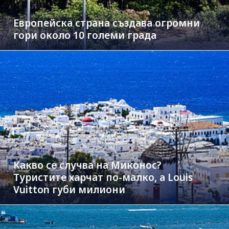
Европейска страна създава огромни
гори около 10 големи града
Какво се случва на Миконос?
Туристите харчат по-малко, а Louis
Vuitton губи милиони