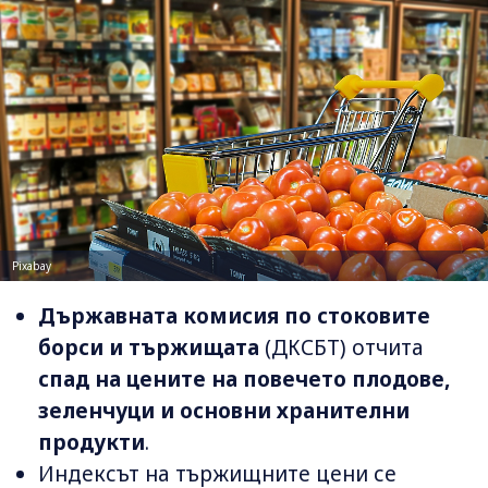
Pixabay
Държавната комисия по стоковите
борси и тържищата
(ДКСБТ) отчита
спад на цените на повечето плодове,
зеленчуци и основни хранителни
продукти
.
Индексът на тържищните цени се