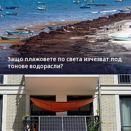
Защо плажовете по света изчезват под
тонове водорасли?