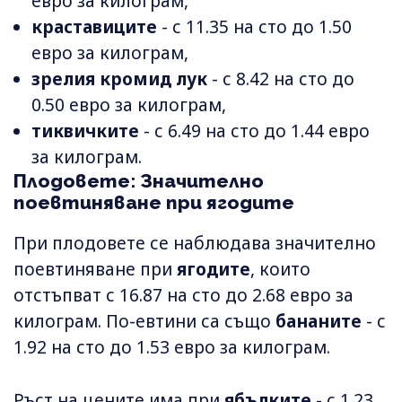
евро за килограм,
краставиците
- с 11.35 на сто до 1.50
евро за килограм,
зрелия кромид лук
- с 8.42 на сто до
0.50 евро за килограм,
тиквичките
- с 6.49 на сто до 1.44 евро
за килограм.
Плодовете: Значително
поевтиняване при ягодите
При плодовете се наблюдава значително
поевтиняване при
ягодите
, които
отстъпват с 16.87 на сто до 2.68 евро за
килограм. По-евтини са също
бананите
- с
1.92 на сто до 1.53 евро за килограм.
Ръст на цените има при
ябълките
- с 1.23