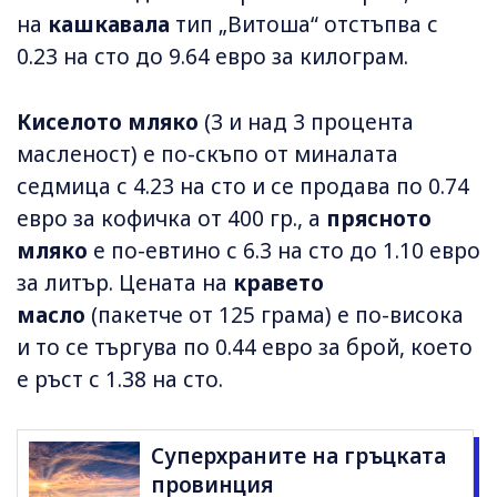
на
кашкавала
тип „Витоша“ отстъпва с
0.23 на сто до 9.64 евро за килограм.
Киселото мляко
(3 и над 3 процента
масленост) е по-скъпо от миналата
седмица с 4.23 на сто и се продава по 0.74
евро за кофичка от 400 гр., а
прясното
мляко
е по-евтино с 6.3 на сто до 1.10 евро
за литър. Цената на
кравето
масло
(пакетче от 125 грама) е по-висока
и то се търгува по 0.44 евро за брой, което
е ръст с 1.38 на сто.
Суперхраните на гръцката
провинция