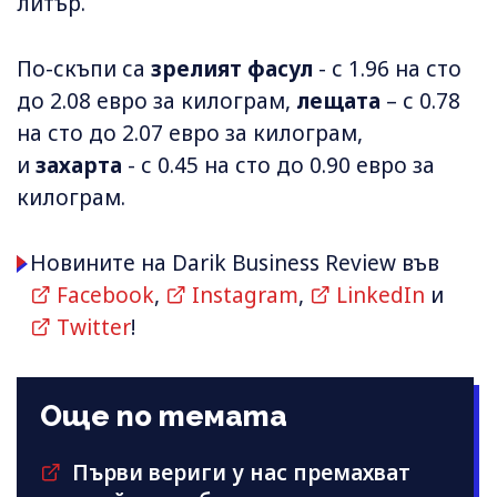
литър.
По-скъпи са
зрелият фасул
- с 1.96 на сто
до 2.08 евро за килограм,
лещата
– с 0.78
на сто до 2.07 евро за килограм,
и
захарта
- с 0.45 на сто до 0.90 евро за
килограм.
Новините на Darik Business Review във
Facebook
,
Instagram
,
LinkedIn
и
Twitter
!
Още по темата
Първи вериги у нас премахват