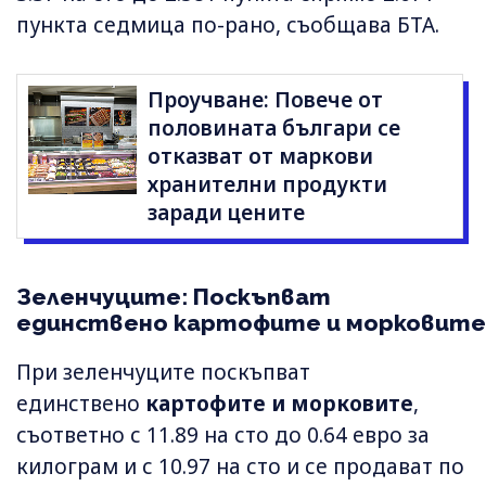
пункта седмица по-рано, съобщава БТА.
Проучване: Повече от
половината българи се
отказват от маркови
хранителни продукти
заради цените
Зеленчуците: Поскъпват
единствено картофите и морковите
При зеленчуците поскъпват
единствено
картофите и морковите
,
съответно с 11.89 на сто до 0.64 евро за
килограм и с 10.97 на сто и се продават по