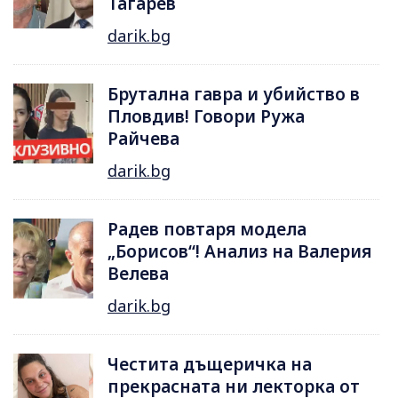
Тагарев
darik.bg
Брутална гавра и убийство в
Пловдив! Говори Ружа
Райчева
darik.bg
Радев повтаря модела
„Борисов“! Анализ на Валерия
Велева
darik.bg
Честита дъщеричка на
прекрасната ни лекторка от