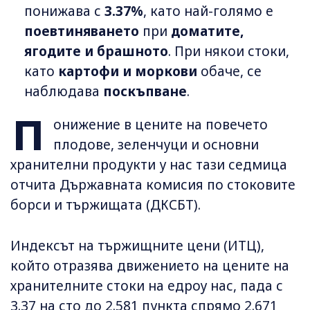
понижава с
3.37%
, като най-голямо е
поевтиняването
при
доматите,
ягодите и брашното
. При някои стоки,
като
картофи и моркови
обаче, се
наблюдава
поскъпване
.
П
онижение в цените на повечето
плодове, зеленчуци и основни
хранителни продукти у нас тази седмица
отчита Държавната комисия по стоковите
борси и тържищата (ДКСБТ).
Индексът на тържищните цени (ИТЦ),
който отразява движението на цените на
хранителните стоки на едроу нас, пада с
3.37 на сто до 2.581 пункта спрямо 2.671