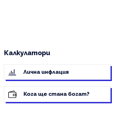
Калкулатори
Лична инфлация
Кога ще стана богат?