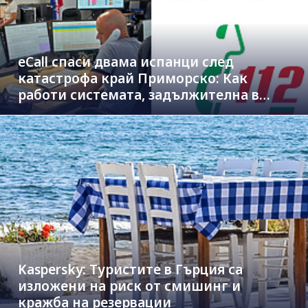
eCall спаси двама испанци след
катастрофа край Приморско: Как
работи системата, задължителна в
новите коли
Kaspersky: Туристите в Гърция са
изложени на риск от смишинг и
кражба на резервации