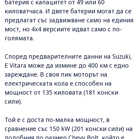
батерия с капацитет от 49 или 60
киловатчаса. И двете батерии могат да се
предлагат със задвижване само на единия
мост, но 4x4 версиите идват само с по-
голямата.
Според предварителните данни на Suzuki,
E Vitara може да измине до 400 км с едно
зареждане. В своя пик моторът на
електрическата кола е способен на
мощност от 135 киловата (181 конски
сили).
Той е с доста по-малка мощност, в
сравнение със 150 kW (201 конски сили) на
подобния по размер Chevy Bolt, който е