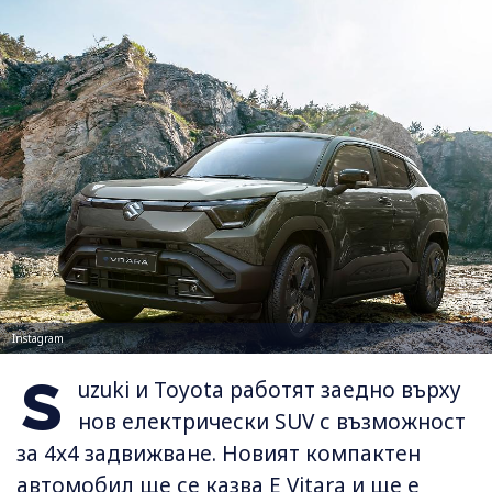
Instagram
S
uzuki и Toyota работят заедно върху
нов електрически SUV с възможност
за 4x4 задвижване. Новият компактен
автомобил ще се казва E Vitara и ще е