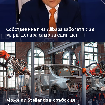
Собственикът на Alibaba забогатя с 28
млрд. долара само за един ден
Може ли Stellantis в сръбския