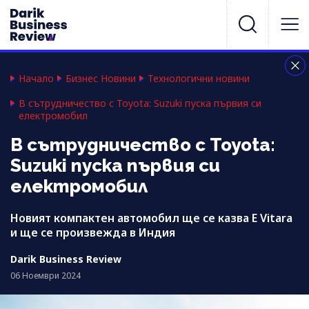
Начало
Бизнес Новини
Технологични новини
В сътрудничество с Toyota: Suzuki пуска първия си
електромобил
В сътрудничество с Toyota:
Suzuki пуска първия си
електромобил
Новият компактен автомобил ще се казва E Vitara
и ще се произвежда в Индия
Darik Business Review
06 Ноември 2024