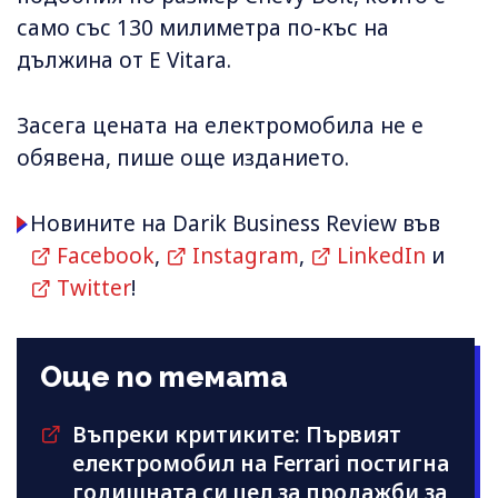
само със 130 милиметра по-къс на
дължина от E Vitara.
Засега цената на електромобила не е
обявена, пише още изданието.
Новините на Darik Business Review във
Facebook
,
Instagram
,
LinkedIn
и
Twitter
!
Още по темата
Въпреки критиките: Първият
електромобил на Ferrari постигна
годишната си цел за продажби за