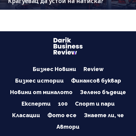
Крагуевац да устои на натиска?
Бизнес Новини
Review
Бизнес истории
Финансов буквар
Новини от миналото
Зелено бъдеще
Експерти
100
Спорт и пари
Класации
Фото есе
Знаете ли, че
Автори