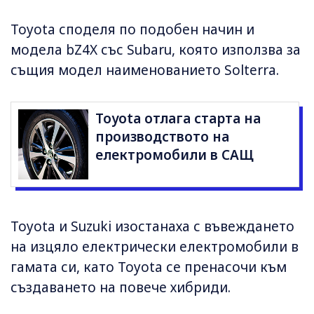
Toyota споделя по подобен начин и
модела bZ4X със Subaru, която използва за
същия модел наименованието Solterra.
Toyota отлага стартa на
производството на
електромобили в САЩ
Toyota и Suzuki изостанаха с въвеждането
на изцяло електрически електромобили в
гамата си, като Toyota се пренасочи към
създаването на повече хибриди.