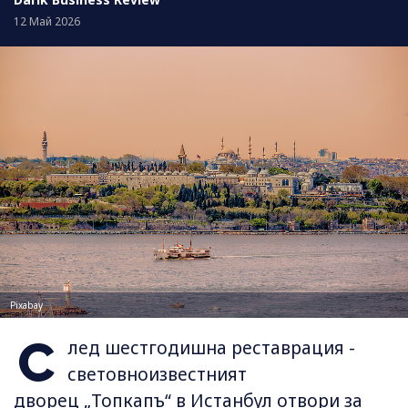
12 Май 2026
Pixabay
С
лед шестгодишна реставрация -
световноизвестният
дворец „Топкапъ“ в Истанбул отвори за