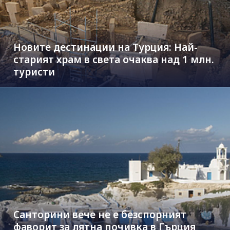
Новите дестинации на Турция: Най-
старият храм в света очаква над 1 млн.
туристи
Санторини вече не е безспорният
фаворит за лятна почивка в Гърция