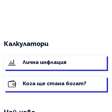
Калкулатори
Лична инфлация
Кога ще стана богат?