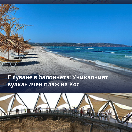
Плуване в балончета: Уникалният
вулканичен плаж на Кос