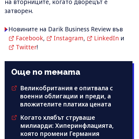
на вторниците, когато дворецът е
затворен.
Новините на Darik Business Review във
Facebook
,
Instagram
,
LinkedIn
и
Twitter
!
Още по темата
Великобритания е опитвала с
военни облигации и преди, а
вложителите платиха цената
Когато хлябът струваше
милиарди: Хиперинфлацията,
която промени Германия