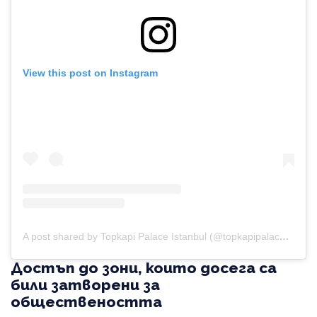
View this post on Instagram
A post shared by Topkapi Palace Istanbul (@topkapipalaceistanbul)
Достъп до зони, които досега са
били затворени за
обществеността