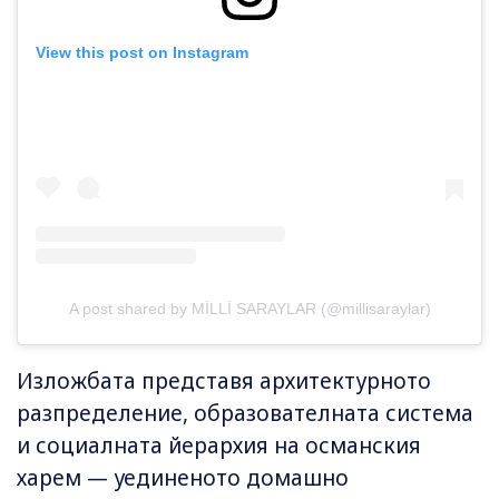
View this post on Instagram
A post shared by MİLLİ SARAYLAR (@millisaraylar)
Изложбата представя архитектурното
разпределение, образователната система
и социалната йерархия на османския
харем — уединеното домашно