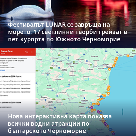
Фестивалът LUNAR се завръща на
морето: 17 светлинни творби грейват в
пет курорта по Южното Черноморие
Нова интерактивна карта показва
всички водни атракции по
българското Черноморие