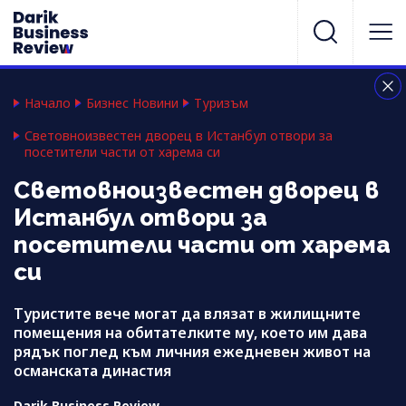
Начало
Бизнес Новини
Туризъм
Световноизвестен дворец в Истанбул отвори за
посетители части от харема си
Световноизвестен дворец в
Истанбул отвори за
посетители части от харема
си
Туристите вече могат да влязат в жилищните
помещения на обитателките му, което им дава
рядък поглед към личния ежедневен живот на
османската династия
Darik Business Review