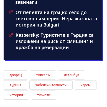
завинаги
От пепелта на гръцко село до
световна империя: Неразказаната
история на Bulgari
Kaspersky: Туристите в Гърция са
изложени на риск от смишинг и
кражба на резервации
дворец
топкапъ
истанбул
турция
забележителности
харем
история
туристи