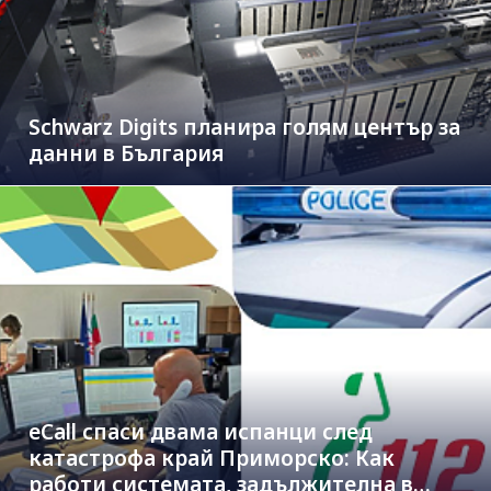
Schwarz Digits планира голям център за
данни в България
eCall спаси двама испанци след
катастрофа край Приморско: Как
работи системата, задължителна в