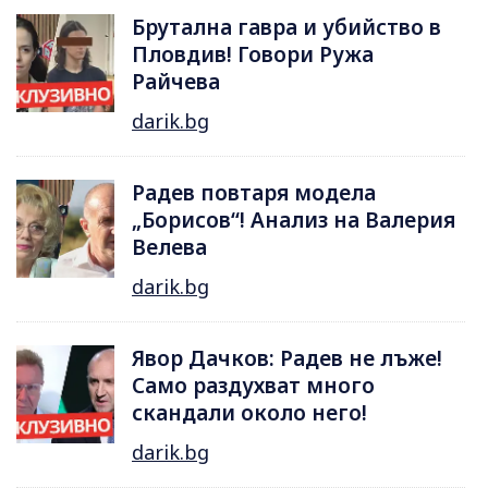
Брутална гавра и убийство в
Пловдив! Говори Ружа
Райчева
darik.bg
Радев повтаря модела
„Борисов“! Анализ на Валерия
Велева
darik.bg
Явор Дачков: Радев не лъже!
Само раздухват много
скандали около него!
darik.bg