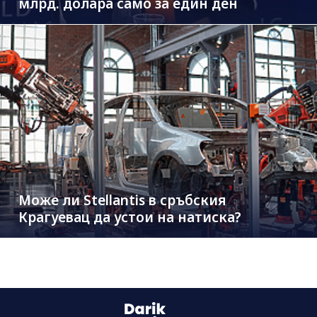
млрд. долара само за един ден
Може ли Stellantis в сръбския
Крагуевац да устои на натиска?