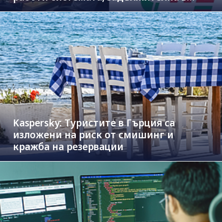
новите коли
Kaspersky: Туристите в Гърция са
изложени на риск от смишинг и
кражба на резервации