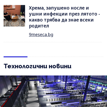
Хрема, запушено носле и
ушни инфекции през лятотo -
какво трябва да знае всеки
родител
9meseca.bg
Технологични новини