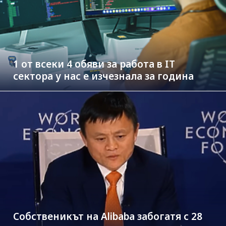
1 от всеки 4 обяви за работа в IT
сектора у нас е изчезнала за година
Собственикът на Alibaba забогатя с 28