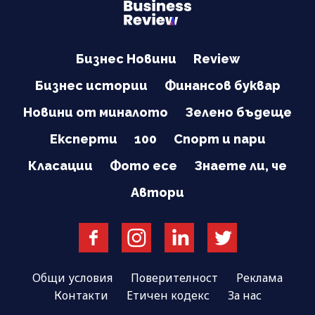
Бизнес Новини
Review
Бизнес истории
Финансов буквар
Новини от миналото
Зелено бъдеще
Експерти
100
Спорт и пари
Класации
Фото есе
Знаете ли, че
Автори
Общи условия
Поверителност
Реклама
Контакти
Етичен кодекс
За нас