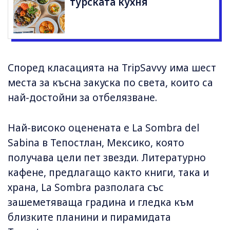
турската кухня
Според класацията на TripSavvy има шест
места за късна закуска по света, които са
най-достойни за отбелязване.
Най-високо оценената е La Sombra del
Sabina в Тепостлан, Мексико, която
получава цели пет звезди. Литературно
кафене, предлагащо както книги, така и
храна, La Sombra разполага със
зашеметяваща градина и гледка към
близките планини и пирамидата