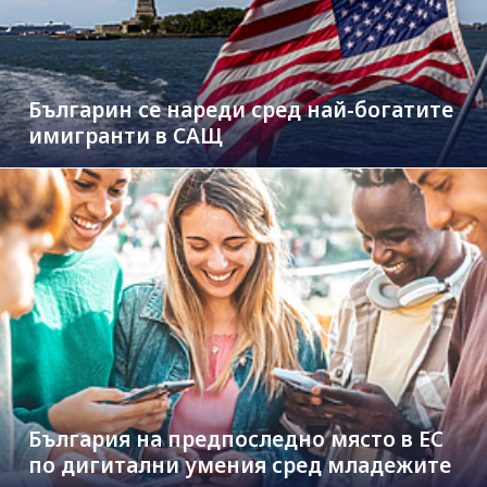
Българин се нареди сред най-богатите
имигранти в САЩ
България на предпоследно място в ЕС
по дигитални умения сред младежите