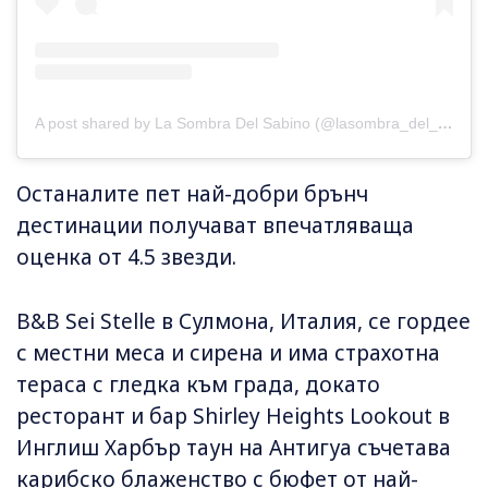
A post shared by La Sombra Del Sabino (@lasombra_del_sabino_)
Останалите пет най-добри брънч
дестинации получават впечатляваща
оценка от 4.5 звезди.
B&B Sei Stelle в Сулмона, Италия, се гордее
с местни меса и сирена и има страхотна
тераса с гледка към града, докато
ресторант и бар Shirley Heights Lookout в
Инглиш Харбър таун на Антигуа съчетава
карибско блаженство с бюфет от най-