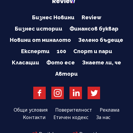
Бизнес Новини
Review
Бизнес истории
Финансов буквар
Новини от миналото
Зелено бъдеще
Експерти
100
Спорт и пари
Класации
Фото есе
Знаете ли, че
Автори
Общи условия
Поверителност
Реклама
Контакти
Етичен кодекс
За нас