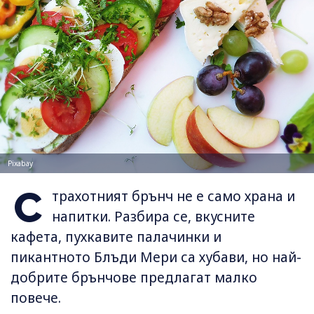
Pixabay
С
трахотният брънч не е само храна и
напитки. Разбира се, вкусните
кафета, пухкавите палачинки и
пикантното Блъди Мери са хубави, но най-
добрите брънчове предлагат малко
повече.