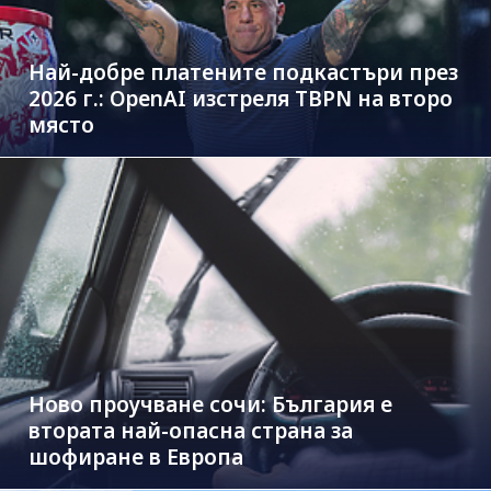
Най-добре платените подкастъри през
2026 г.: OpenAI изстреля TBPN на второ
място
Ново проучване сочи: България е
втората най-опасна страна за
шофиране в Европа