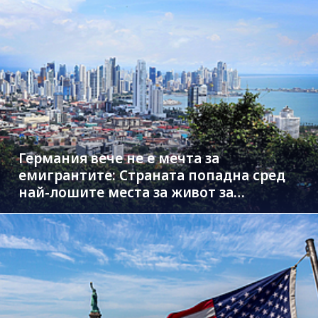
Германия вече не е мечта за
емигрантите: Страната попадна сред
най-лошите места за живот за
чужденци