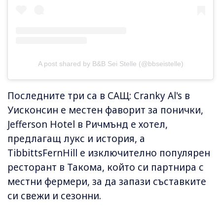
A post shared by B&B Sei Stelle (@bbseistelle)
Последните три са в САЩ: Cranky Al's в
Уисконсин е местен фаворит за понички,
Jefferson Hotel в Ричмънд е хотел,
предлагащ лукс и история, а
TibbittsFernHill е изключително популярен
ресторант в Такома, който си партнира с
местни фермери, за да запази съставките
си свежи и сезонни.