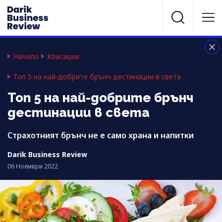
Начало
Класации
Топ 5 на най-добрите брънч дестинации в света
Топ 5 на най-добрите брънч
дестинации в света
Страхотният брънч не е само храна и напитки
Darik Business Review
06 Ноември 2022