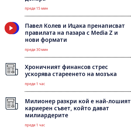
преди 15 мин
Павел Колев и Ицака пренаписват
правилата на пазара с Media Z и
нови формати
преди 30 мин
Хроничният финансов стрес
ускорява стареенето на мозъка
преди 1 час
Милионер разкри кой е най-лошият
кариерен съвет, който дават
милиардерите
преди 1 час