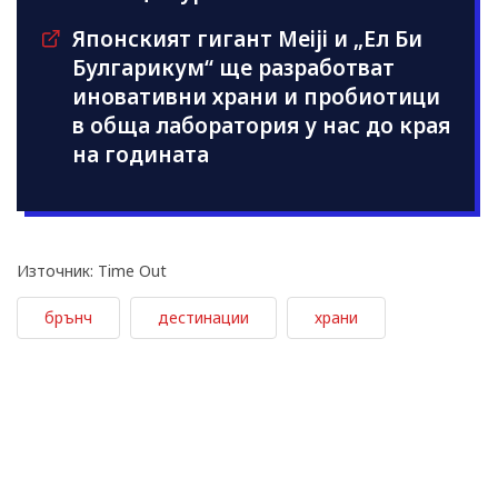
Японският гигант Meiji и „Ел Би
Булгарикум“ ще разработват
иновативни храни и пробиотици
в обща лаборатория у нас до края
на годината
Източник: Time Out
брънч
дестинации
храни