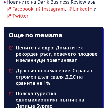
Новините на Darik Business Review във
Facebook
,
Instagram
,
LinkedIn
и
Twitter
!
Още по темата
Цените на едро: Доматите с
рекорден ръст, повечето плодове
и зеленчуци поевтиняват
Драстично намаление: Страна с
огромен дълг сваля ДДС на
храните на 1%
Полска туристка -
едномилионният пътник на
Летище Бургас