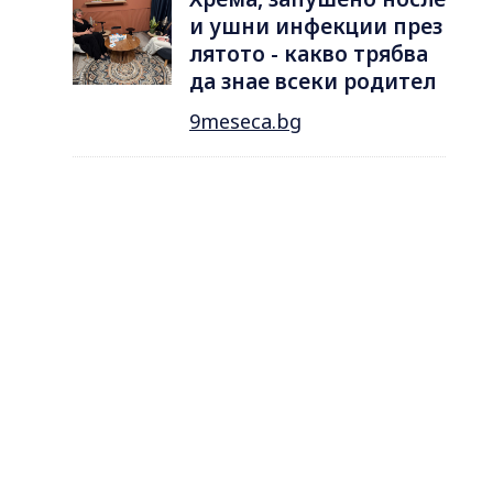
и ушни инфекции през
лятотo - какво трябва
да знае всеки родител
9meseca.bg