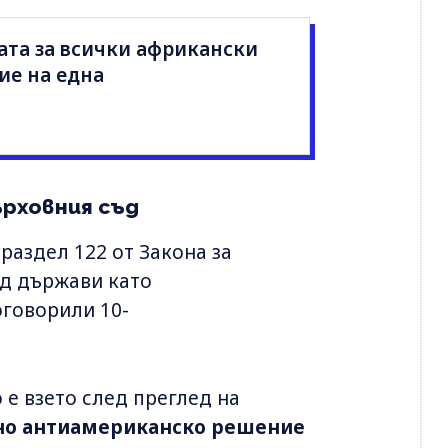
ата за всички африкански
ие на една
ърховния съд
раздел 122 от Закона за
ед държави като
оговорили 10-
 е взето след преглед на
лно антиамериканско решение