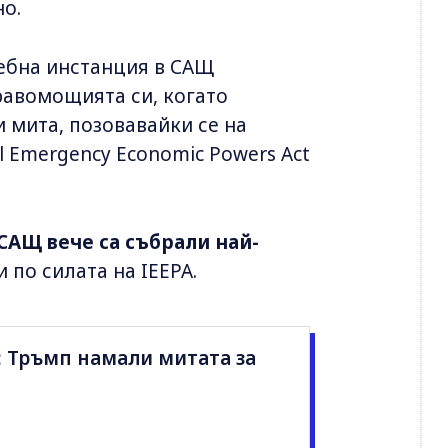
но.
дебна инстанция в САЩ
равомощията си, когато
 мита, позовавайки се на
al Emergency Economic Powers Act
САЩ вече са събрали най-
 по силата на IEEPA.
: Тръмп намали митата за