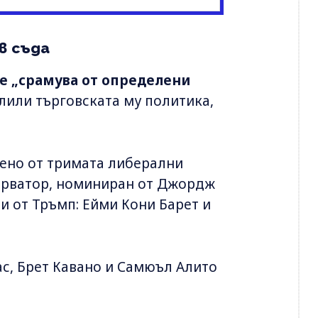
в съда
се „срамува от определени
рлили търговската му политика,
пено от тримата либерални
серватор, номиниран от Джордж
ни от Тръмп: Ейми Кони Барет и
с, Брет Кавано и Самюъл Алито