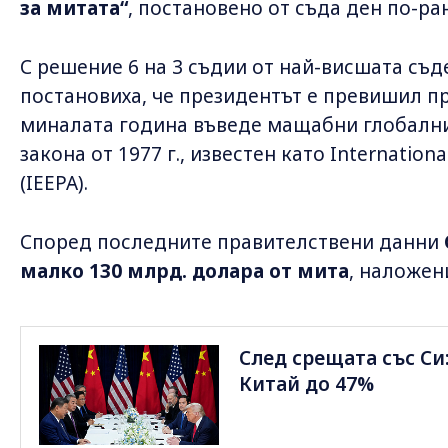
за митата“
, постановено от съда ден по-ра
С решение 6 на 3 съдии от най-висшата съ
постановиха, че президентът е превишил п
миналата година въведе мащабни глобални
закона от 1977 г., известен като Internation
(IEEPA).
Според последните правителствени данни
малко 130 млрд. долара от мита
, наложени
След срещата със Си
Китай до 47%