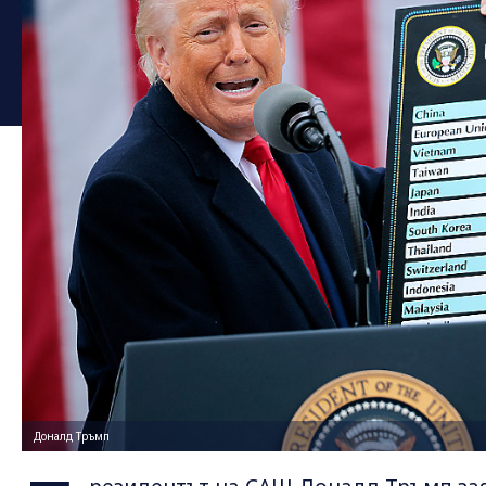
Доналд Тръмп