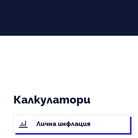
Калкулатори
Лична инфлация