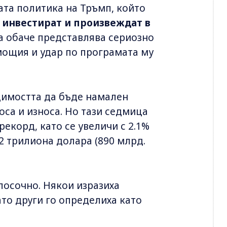
та политика на Тръмп, който
 инвестират и произвеждат в
а обаче представлява сериозно
мощия и удар по програмата му
димостта да бъде намален
са и износа. Но тази седмица
екорд, като се увеличи с 2.1%
.2 трилиона долара (890 млрд.
посочно. Някои изразиха
то други го определиха като