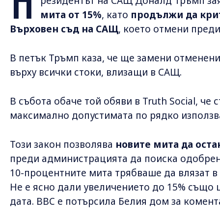
П
резидентът на САЩ Доналд Тръмп за
мита от 15%
, като
продължи да кри
Върховен съд на САЩ
, което отмени преди
В петък Тръмп каза, че ще замени отменени
върху всички стоки, влизащи в САЩ.
В събота обаче той обяви в Truth Social, че
максимално допустимата по рядко използва
Този закон позволява
новите мита да оста
преди администрацията да поиска одобрен
10-процентните мита трябваше да влязат в 
Не е ясно дали увеличението до 15% също 
дата. BBC е потърсила Белия дом за комент