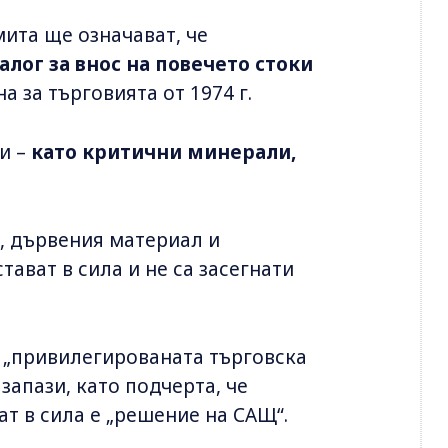
ита ще означават, че
алог за внос на повечето стоки
а за търговията от 1974 г.
и –
като критични минерали,
, дървения материал и
тават в сила и не са засегнати
а „привилегированата търговска
запази, като подчерта, че
т в сила е „решение на САЩ“.