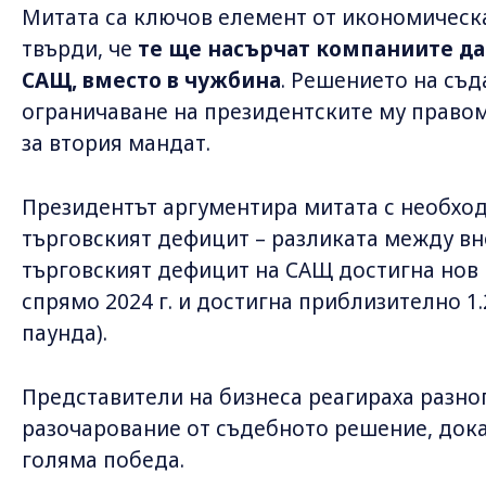
Митата са ключов елемент от икономическа
твърди, че
те ще насърчат компаниите да
САЩ, вместо в чужбина
. Решението на съд
ограничаване на президентските му право
за втория мандат.
Президентът аргументира митата с необхо
търговският дефицит – разликата между вно
търговският дефицит на САЩ достигна нов р
спрямо 2024 г. и достигна приблизително 1
паунда).
Представители на бизнеса реагираха разно
разочарование от съдебното решение, дока
голяма победа.