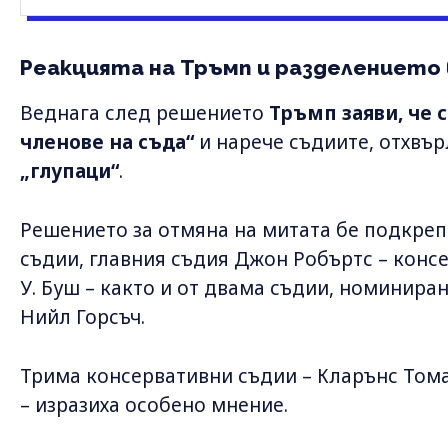
Реакцията на Тръмп и разделението 
Веднага след решението
Тръмп заяви, че 
членове на съда“
и нарече съдиите, отхвъ
„глупаци“
.
Решението за отмяна на митата бе подкре
съдии, главния съдия Джон Робъртс – кон
У. Буш – както и от двама съдии, номинира
Нийл Горсъч.
Трима консервативни съдии – Кларънс Тома
– изразиха особено мнение.