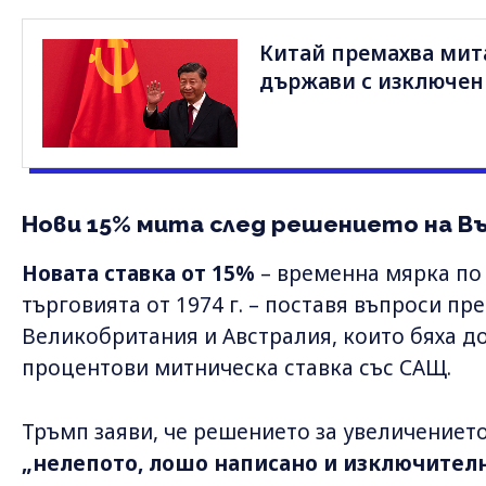
Китай премахва мит
държави с изключен
Нови 15% мита след решението на В
Новата ставка от 15%
– временна мярка по 
търговията от 1974 г. – поставя въпроси пр
Великобритания и Австралия, които бяха д
процентови митническа ставка със САЩ.
Тръмп заяви, че решението за увеличението
„нелепото, лошо написано и изключите