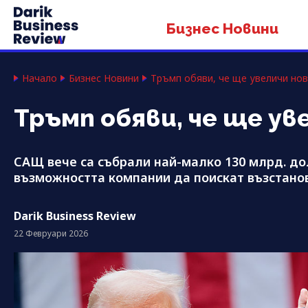
Бизнес Новини
Начало
Бизнес Новини
Тръмп обяви, че ще увеличи нов
Тръмп обяви, че ще ув
САЩ вече са събрали най-малко 130 млрд. дол
възможността компании да поискат възстано
Darik Business Review
22 Февруари 2026