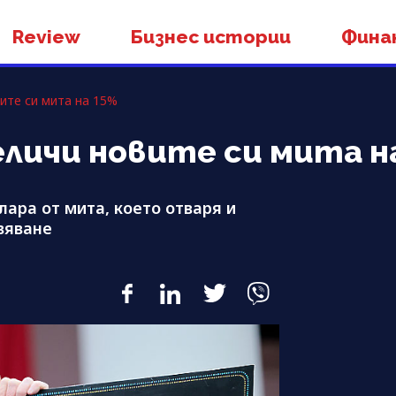
Review
Бизнес истории
Фина
ите си мита на 15%
еличи новите си мита н
ара от мита, което отваря и
вяване