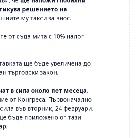
яви, че
ще наложи глобални
тикува решението на
шните му такси за внос.
те от съда мита с 10% налог
 ставката ще бъде увеличена до
н търговски закон.
нат в сила около пет месеца
,
ие от Конгреса. Първоначално
сила във вторник, 24 февруари.
ще бъде приложено от тази
ар.