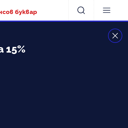
нсов буквар
а 15%