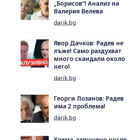
„Борисов“! Анализ на
Валерия Велева
darik.bg
Явор Дачков: Радев не
лъже! Само раздухват
много скандали около
него!
darik.bg
Георги Лозанов: Радев
има 2 проблема!
darik.bg
Хрема, запушено носле