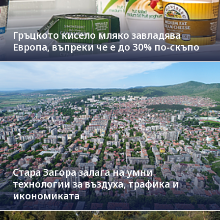
Гръцкото кисело мляко завладява
Европа, въпреки че е до 30% по-скъпо
Стара Загора залага на умни
технологии за въздуха, трафика и
икономиката