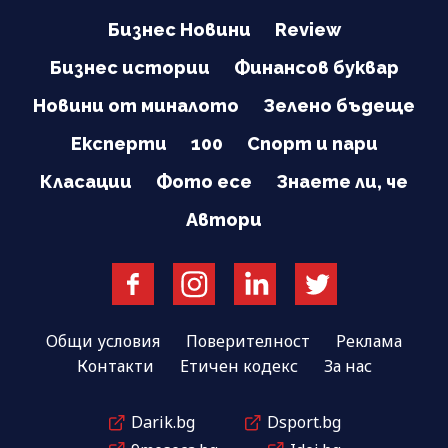
Бизнес Новини
Review
Бизнес истории
Финансов буквар
Новини от миналото
Зелено бъдеще
Експерти
100
Спорт и пари
Класации
Фото есе
Знаете ли, че
Автори
Общи условия
Поверителност
Реклама
Контакти
Етичен кодекс
За нас
Darik.bg
Dsport.bg