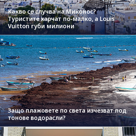
Какво се случва на Миконос?
Туристите харчат по-малко, а Louis
Vuitton губи милиони
Защо плажовете по света изчезват под
тонове водорасли?