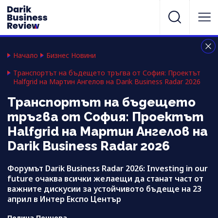
Начало
Бизнес Новини
Транспортът на бъдещето тръгва от София: Проектът
Halfgrid на Мартин Ангелов на Darik Business Radar 2026
Транспортът на бъдещето
тръгва от София: Проектът
Halfgrid на Мартин Ангелов на
Darik Business Radar 2026
Форумът Darik Business Radar 2026: Investing in our
future очаква всички желаещи да станат част от
важните дискусии за устойчивото бъдеще на 23
април в Интер Експо Център
Полина Пенчева