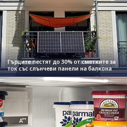
Гърците пестят до 30% от сметките за
ток със слънчеви панели на балкона