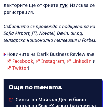
лекторите ще откриете
тук
. Изисква се
регистрация.
Събитието се провежда с подкрепата на
Sofia Airport, JTI, Novatel, Devin, dir.bg,
Българска национална телевизия и Forbes.
Новините на Darik Business Review във
Facebook
,
Instagram
,
LinkedIn
и
Twitter
!
Още по темата
Синът на Майкъл Дeл и бивш
кадър на SpaceX искат батерии за