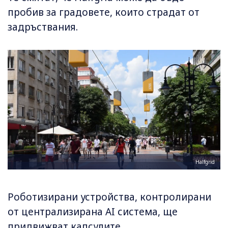
пробив за градовете, които страдат от
задръствания.
Halfgrid
Роботизирани устройства, контролирани
от централизирана AI система, ще
придвижват капсулите.