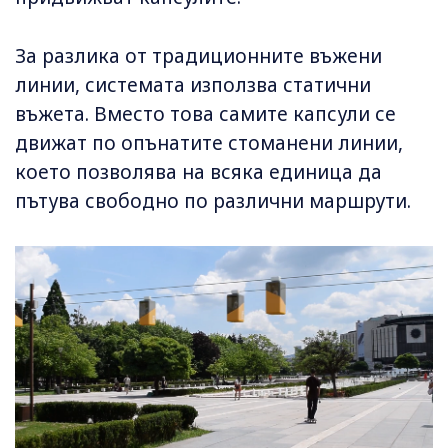
За разлика от традиционните въжени
линии, системата използва статични
въжета. Вместо това самите капсули се
движат по опънатите стоманени линии,
което позволява на всяка единица да
пътува свободно по различни маршрути.