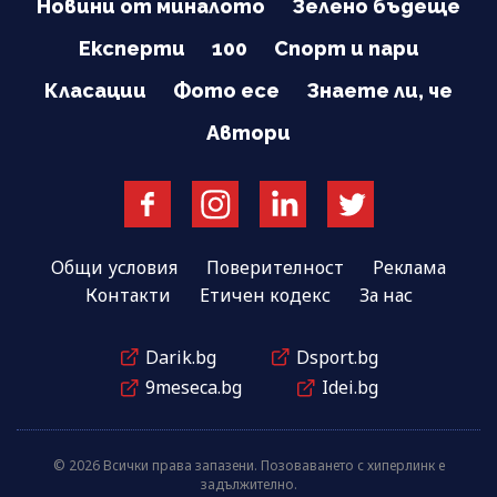
Новини от миналото
Зелено бъдеще
Експерти
100
Спорт и пари
Класации
Фото есе
Знаете ли, че
Автори
Общи условия
Поверителност
Реклама
Контакти
Етичен кодекс
За нас
Darik.bg
Dsport.bg
9meseca.bg
Idei.bg
© 2026 Всички права запазени. Позоваването с хиперлинк е
задължително.