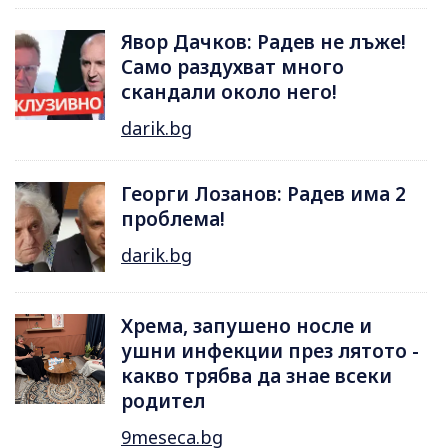
Явор Дачков: Радев не лъже!
Само раздухват много
скандали около него!
darik.bg
Георги Лозанов: Радев има 2
проблема!
darik.bg
Хрема, запушено носле и
ушни инфекции през лятотo -
какво трябва да знае всеки
родител
9meseca.bg