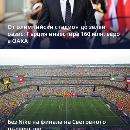
От олимпийски стадион до зелен
оазис: Гърция инвестира 160 млн. евро
в ОАКА
Без Nike на финала на Световното
първенство