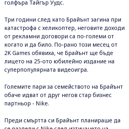
голфъра Тайгър Уудс.
Три години след като Брайънт загина при
катастрофа с хеликоптер, неговите доходи
от рекламни договори са по-големи от
когато и да било. По-рано този месец от
2K Games обявиха, че Брайънт ще бъде
лицето на 25-ото юбилейно издание на
суперпопулярната видеоигра.
Големите пари за семейството на Брайънт
обаче идват от друг негов стар бизнес
партньор - Nike.
Преди смъртта си Брайънт планираше да
се раздели с Nike след изтичането на