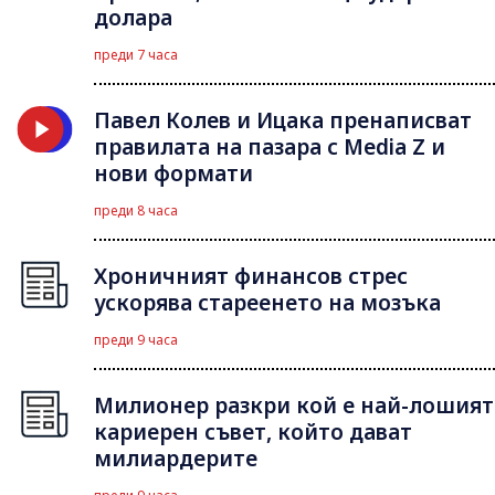
долара
преди 7 часа
Павел Колев и Ицака пренаписват
правилата на пазара с Media Z и
нови формати
преди 8 часа
Хроничният финансов стрес
ускорява стареенето на мозъка
преди 9 часа
Милионер разкри кой е най-лошият
кариерен съвет, който дават
милиардерите