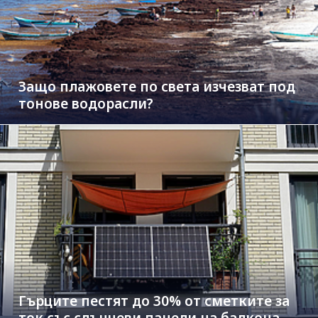
Защо плажовете по света изчезват под
тонове водорасли?
Гърците пестят до 30% от сметките за
ток със слънчеви панели на балкона