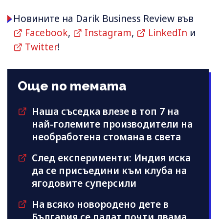
Новините на Darik Business Review във
Facebook
,
Instagram
,
LinkedIn
и
Twitter
!
Още по темата
Наша съседка влезе в топ 7 на
най-големите производители на
необработена стомана в света
След експерименти: Индия иска
да се присъедини към клубa на
ягодовите суперсили
На всяко новородено дете в
България се падат почти двама