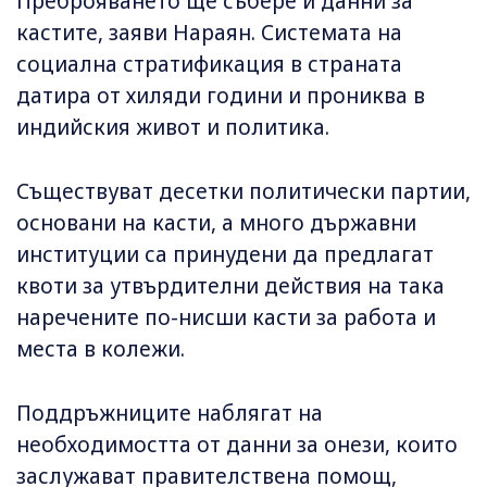
Преброяването ще събере и данни за
кастите, заяви Нараян. Системата на
социална стратификация в страната
датира от хиляди години и прониква в
индийския живот и политика.
Съществуват десетки политически партии,
основани на касти, а много държавни
институции са принудени да предлагат
квоти за утвърдителни действия на така
наречените по-нисши касти за работа и
места в колежи.
Поддръжниците наблягат на
необходимостта от данни за онези, които
заслужават правителствена помощ,