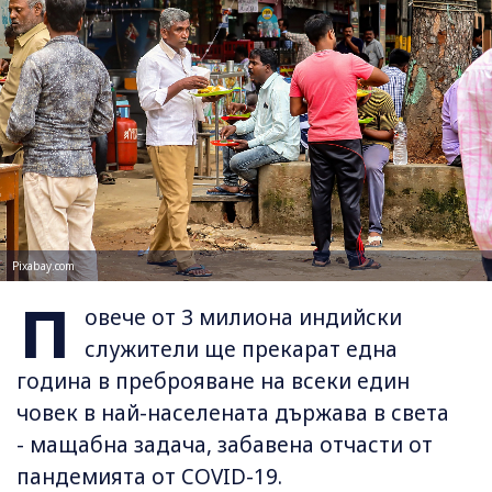
Pixabay.com
П
овече от 3 милиона индийски
служители ще прекарат една
година в преброяване на всеки един
човек в най-населената държава в света
- мащабна задача, забавена отчасти от
пандемията от COVID-19.