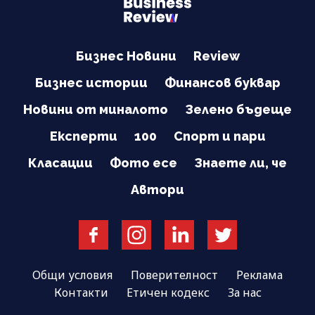
Бизнес Новини
Review
Бизнес истории
Финансов буквар
Новини от миналото
Зелено бъдеще
Експерти
100
Спорт и пари
Класации
Фото есе
Знаете ли, че
Автори
Общи условия
Поверителност
Реклама
Контакти
Етичен кодекс
За нас