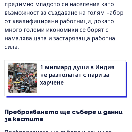
предимно младото си население като
възможност за създаване на голям набор
от квалифицирани работници, докато
много големи икономики се борят с
намаляващата и застаряваща работна
сила.
1 милиард души в Индия
не разполагат с пари за
харчене
Преброяването ще събере и данни
за кастите