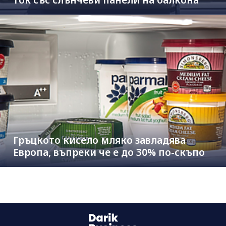
Гръцкото кисело мляко завладява
Европа, въпреки че е до 30% по-скъпо