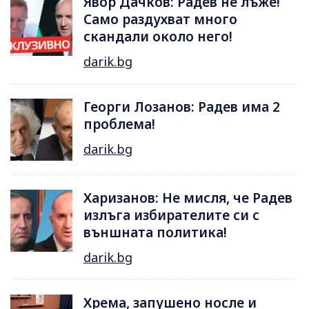
Явор Дачков: Радев не лъже!
Само раздухват много
скандали около него!
darik.bg
Георги Лозанов: Радев има 2
проблема!
darik.bg
Харизанов: Не мисля, че Радев
излъга избирателите си с
външната политика!
darik.bg
Хрема, запушено носле и