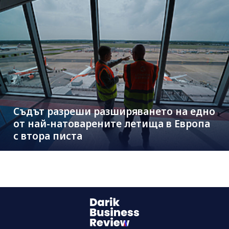
Съдът разреши разширяването на едно
от най-натоварените летища в Европа
с втора писта