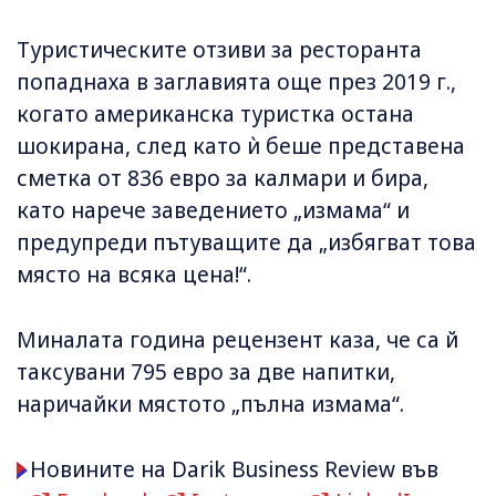
Туристическите отзиви за ресторанта
попаднаха в заглавията още през 2019 г.,
когато американска туристка остана
шокирана, след като ѝ беше представена
сметка от 836 евро за калмари и бира,
като нарече заведението „измама“ и
предупреди пътуващите да „избягват това
място на всяка цена!“.
Миналата година рецензент каза, че са й
таксувани 795 евро за две напитки,
наричайки мястото „пълна измама“.
Новините на Darik Business Review във