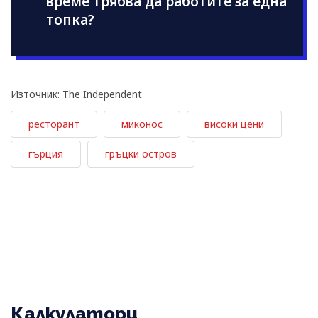
време трябва да работите за една
топка?
Източник: The Independent
ресторант
миконос
високи цени
гърция
гръцки остров
Калкулатори