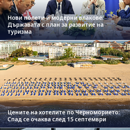
Нови полети и модерни влакове:
Държавата с план за развитие на
туризма
Цените на хотелите по Черноморието:
Спад се очаква след 15 септември