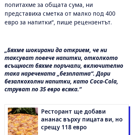
попитахме за общата сума, ни
представиха сметка от малко под 400
евро за напитки“, пише рецензентът.
„Бяхме шокирани да открием, че ни
таксуват повече напитки, отколкото
всъщност бяхме поръчали, включително
така наречената „безплатна“. Дори
безалкохолни напитки, като Coca-Cola,
струват по 35 евро всяка.“
Ресторант ще добави
ананас върху пицата ви, но
срещу 118 евро