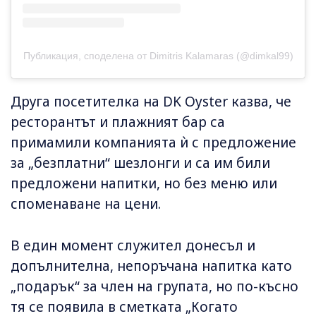
Публикация, споделена от Dimitris Kalamaras (@dimkal99)
Друга посетителка на DK Oyster казва, че
ресторантът и плажният бар са
примамили компанията ѝ с предложение
за „безплатни“ шезлонги и са им били
предложени напитки, но без меню или
споменаване на цени.
В един момент служител донесъл и
допълнителна, непоръчана напитка като
„подарък“ за член на групата, но по-късно
тя се появила в сметката „Когато