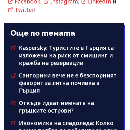
Facebook
,
Instagram
,
LinkedIn
и
Twitter
!
Още по темата
Kaspersky: Туристите в Гърция са
изложени на риск от смишинг и
кражба на резервации
Санторини вече не е безспорният
фаворит за лятна почивка в
Гърция
Откъде идват имената на
гръцките острови?
Икономика на сладоледа: Колко