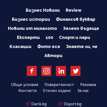
Бизнес Новини
Review
Бизнес истории
Финансов буквар
Новини от миналото
Зелено бъдеще
Експерти
100
Спорт и пари
Класации
Фото есе
Знаете ли, че
Автори
Общи условия
Поверителност
Реклама
Контакти
Етичен кодекс
За нас
Darik.bg
Dsport.bg