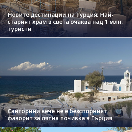
Новите дестинации на Турция: Най-
старият храм в света очаква над 1 млн.
туристи
Санторини вече не е безспорният
фаворит за лятна почивка в Гърция