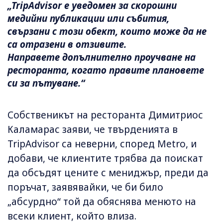
„TripAdvisor е уведомен за скорошни
медийни публикации или събития,
свързани с този обект, които може да не
са отразени в отзивите.
Направете допълнително проучване на
ресторанта, когато правите плановете
си за пътуване.“
Собственикът на ресторанта Димитриос
Каламарас заяви, че твърденията в
TripAdvisor са неверни, според Metro, и
добави, че клиентите трябва да поискат
да обсъдят цените с мениджър, преди да
поръчат, заявявайки, че би било
„абсурдно“ той да обяснява менюто на
всеки клиент, който влиза.