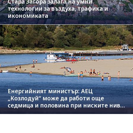
Стара Загора залага на умни
технологии за въздуха, трафика и
икономиката
Енергийният министър: АЕЦ
„Козлодуй“ може да работи още
седмица и половина при ниските нива
на Дунав