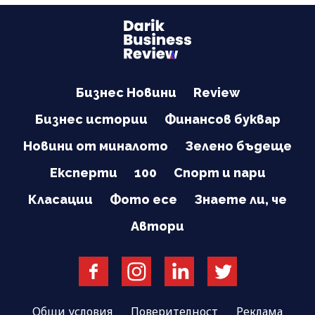
Бизнес Новини
Review
Бизнес истории
Финансов буквар
Новини от миналото
Зелено бъдеще
Експерти
100
Спорт и пари
Класации
Фото есе
Знаете ли, че
Автори
Общи условия
Поверителност
Реклама