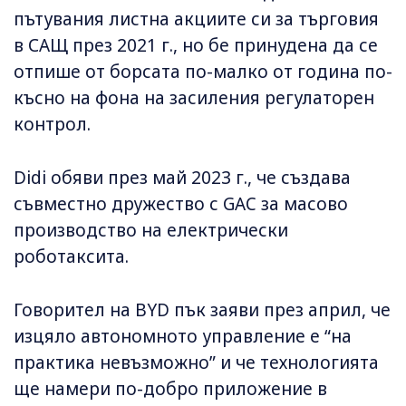
пътувания листна акциите си за търговия
в САЩ през 2021 г., но бе принудена да се
отпише от борсата по-малко от година по-
късно на фона на засиления регулаторен
контрол.
Didi обяви през май 2023 г., че създава
съвместно дружество с GAC за масово
производство на електрически
роботаксита.
Говорител на BYD пък заяви през април, че
изцяло автономното управление е “на
практика невъзможно” и че технологията
ще намери по-добро приложение в