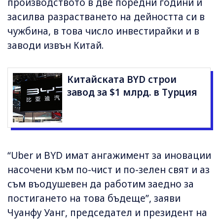
производството в две поредни години и
засилва разрастването на дейността си в
чужбина, в това число инвестирайки и в
заводи извън Китай.
Китайската BYD строи
завод за $1 млрд. в Турция
“Uber и BYD имат ангажимент за иновации
насочени към по-чист и по-зелен свят и аз
съм въодушевен да работим заедно за
постигането на това бъдеще”, заяви
Чуанфу Уанг, председател и президент на