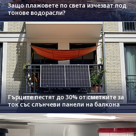
Защо плажовете по света изчезват под
тонове водорасли?
Гърците пестят до 30% от сметките за
ток със слънчеви панели на балкона