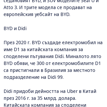
седановият BYD, и SUV моделите Seal U и
Atto 3. И трите модела се продават на
европейския уебсайт на BYD.
BYD и Didi
През 2020 г. BYD създаде електромобил на
име D1 за китайската компания за
споделени пътувания Didi. Миналото лято
BYD обяви, че 300 от електромобилите D1
са пристигнали в Бразилия за местното
подразделение на Didi 99.
Didi придоби дейността на Uber в Китай
през 2016 г. за 35 млрд. долара.
Китайската компания за споделени