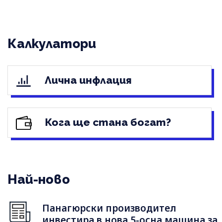
Калкулатори
Лична инфлация
Кога ще стана богат?
Най-ново
Панагюрски производител
инвестира в нова 5-осна машина за