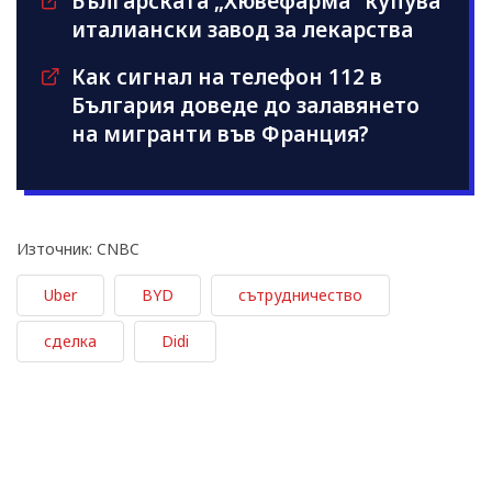
Българската „Хювефарма“ купува
италиански завод за лекарства
Как сигнал на телефон 112 в
България доведе до залавянето
на мигранти във Франция?
Източник: CNBC
Uber
BYD
сътрудничество
сделка
Didi