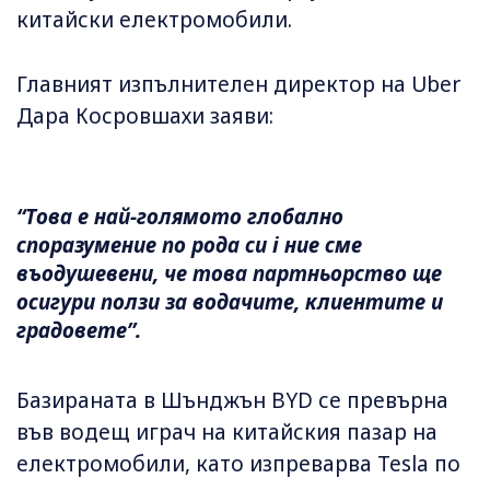
китайски електромобили.
Главният изпълнителен директор на Uber
Дара Косровшахи заяви:
“Tова е най-голямото глобално
споразумение по рода си i ние сме
въодушевени, че това партньорство ще
осигури ползи за водачите, клиентите и
градовете”.
Базираната в Шънджън BYD се превърна
във водещ играч на китайския пазар на
електромобили, като изпреварва Tesla по