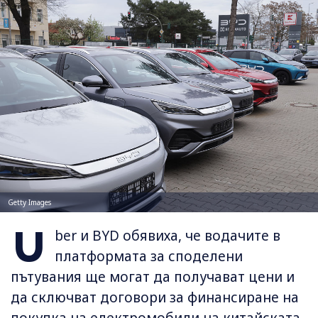
Getty Images
U
ber и BYD обявиха, че водачите в
платформата за споделени
пътувания ще могат да получават цени и
да сключват договори за финансиране на