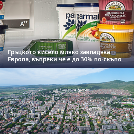
Гръцкото кисело мляко завладява
Европа, въпреки че е до 30% по-скъпо