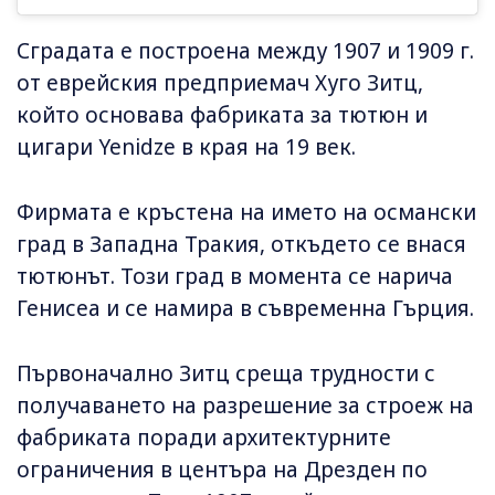
Сградата е построена между 1907 и 1909 г.
от еврейския предприемач Хуго Зитц,
който основава фабриката за тютюн и
цигари Yenidze в края на 19 век.
Фирмата е кръстена на името на османски
град в Западна Тракия, откъдето се внася
тютюнът. Този град в момента се нарича
Генисеа и се намира в съвременна Гърция.
Първоначално Зитц среща трудности с
получаването на разрешение за строеж на
фабриката поради архитектурните
ограничения в центъра на Дрезден по