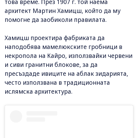
това време. През 1907 г. той наема
архитект Мартин Хамицш, който да му
помогне да заобиколи правилата.
Хамицш проектира фабриката да
наподобява мамелюкските гробници в
некропола на Кайро, използвайки червени
и сиви гранитни блокове, за да
пресъздаде ивиците на аблак зидарията,
често използвана в традиционната
ислямска архитектура.