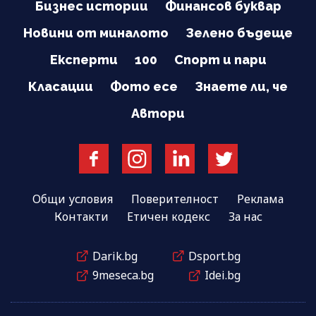
Бизнес истории
Финансов буквар
Новини от миналото
Зелено бъдеще
Експерти
100
Спорт и пари
Класации
Фото есе
Знаете ли, че
Автори
Общи условия
Поверителност
Реклама
Контакти
Етичен кодекс
За нас
Darik.bg
Dsport.bg
9meseca.bg
Idei.bg