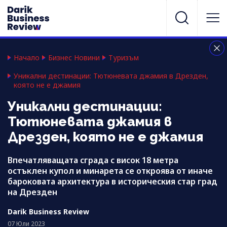
Начало
Бизнес Новини
Туризъм
Уникални дестинации: Тютюневата джамия в Дрезден,
която не е джамия
Уникални дестинации:
Тютюневата джамия в
Дрезден, която не е джамия
Впечатляващата сграда с висок 18 метра
остъклен купол и минарета се откроява от иначе
бароковата архитектура в историческия стар град
на Дрезден
Darik Business Review
07 Юли 2023