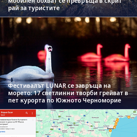
мобилен обхват се превръща в скрит
рай за туристите
Фестивалът LUNAR се завръща на
морето: 17 светлинни творби грейват в
пет курорта по Южното Черноморие