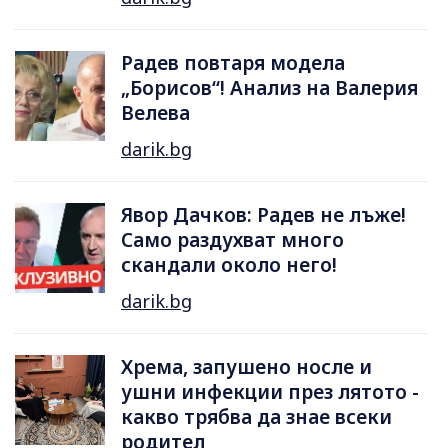
Радев повтаря модела
„Борисов“! Анализ на Валерия
Велева
darik.bg
Явор Дачков: Радев не лъже!
Само раздухват много
скандали около него!
darik.bg
Хрема, запушено носле и
ушни инфекции през лятотo -
какво трябва да знае всеки
родител