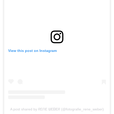
View this post on Instagram
A post shared by ᖇEᑎE ᗯEᗷEᖇ (@fotografie_rene_weber)