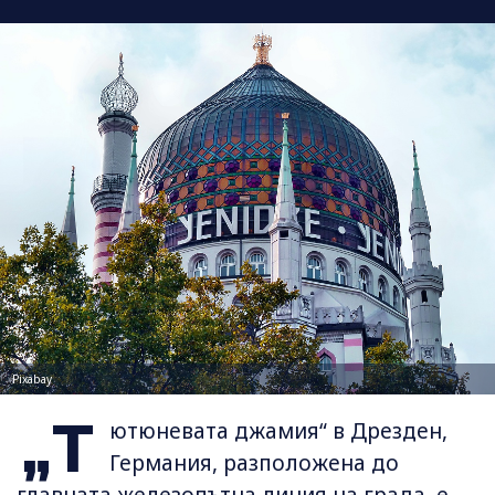
Pixabay
„Т
ютюневата джамия“ в Дрезден,
Германия, разположена до
главната железопътна линия на града, е