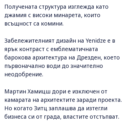
Получената структура изглежда като
джамия с високи минарета, които
всъщност са комини.
Забележителният дизайн на Yenidze е в
ярък контраст с емблематичната
барокова архитектура на Дрезден, което
първоначално води до значително
неодобрение.
Мартин Хамицш дори е изключен от
камарата на архитектите заради проекта.
Но когато Зитц заплашва да изтегли
бизнеса си от града, властите отстъпват.