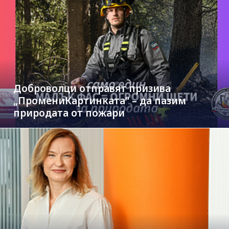
Доброволци отправят призива
„ПромениКартинката“ – да пазим
природата от пожари