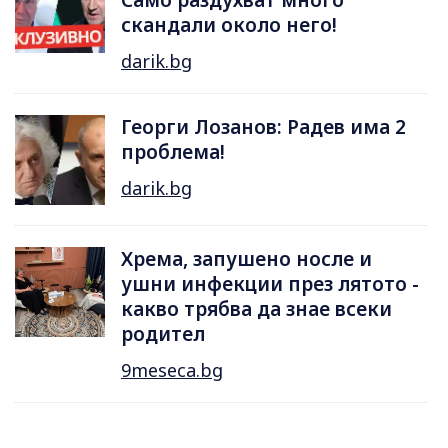
Само раздухват много
скандали около него!
darik.bg
Георги Лозанов: Радев има 2
проблема!
darik.bg
Хрема, запушено носле и
ушни инфекции през лятотo -
какво трябва да знае всеки
родител
9meseca.bg