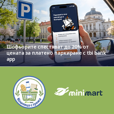
Шофьорите спестяват до 20% от
цената за платено паркиране с tbi bank
app