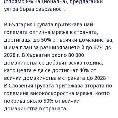
(спрямо 8% национална), предлагайки
ултра бърза свързаност.
В България Групата притежава най-
голямата оптична мрежа в страната,
достигаща до 50% от всички домакинства,
и има план за разширяването ѝ до 67% до
2028 г. В Хърватия около 80 000
домакинства се добавят всяка година,
като целта е да се достигнат 40% от
всички домакинства в страната до 2028 г.
В Словения Групата притежава втората по
големина високоскоростна мрежа, която
покрива около 50% от всички
домакинства в страната.