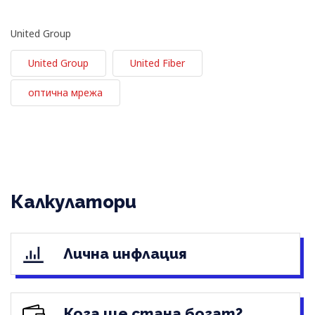
United Group
United Group
United Fiber
оптична мрежа
Калкулатори
Лична инфлация
Кога ще стана богат?