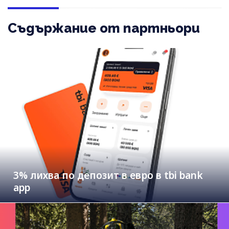
Съдържание от партньори
3% лихва по депозит в евро в tbi bank
app