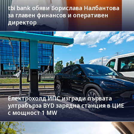
tbi bank обяви Борислава Налбантова
за главен финансов и оперативен
директор
Електрохолд ИПС изгради първата
ултрабърза BYD зарядна станция в ЦИЕ
с мощност 1 MW