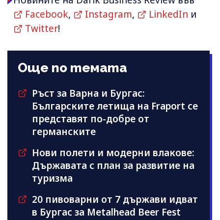
Новините на Darik Business Review във
Facebook
,
Instagram
,
LinkedIn
и
Twitter
!
Още по темата
Ръст за Варна и Бургас:
Българските летища на Fraport се
представят по-добре от
германските
Нови полети и модерни влакове:
Държавата с план за развитие на
туризма
20 пивоварни от 7 държави идват
в Бургас за Metalhead Beer Fest