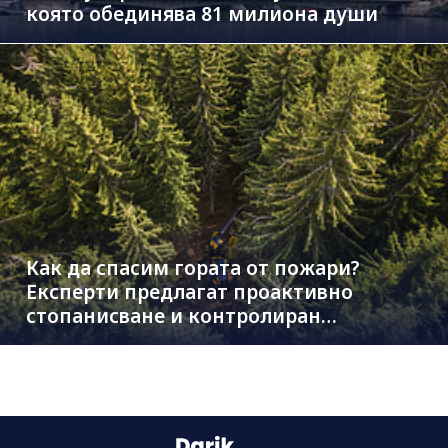
която обединява 81 милиона души
Как да спасим гората от пожари?
Експерти предлагат проактивно
стопанисване и контролиран
дърводобив