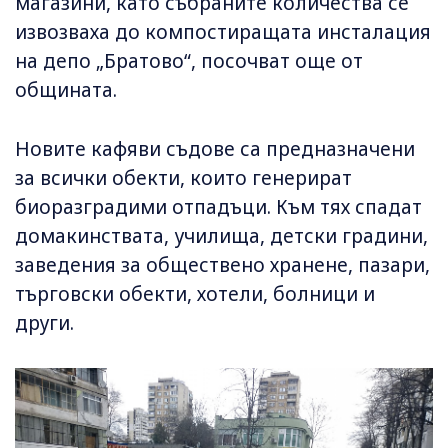
магазини, като събраните количества се
извозваха до компостиращата инсталация
на депо „Братово“, посочват още от
общината.
Новите кафяви съдове са предназначени
за всички обекти, които генерират
биоразградими отпадъци. Към тях спадат
домакинствата, училища, детски градини,
заведения за обществено хранене, пазари,
търговски обекти, хотели, болници и
други.