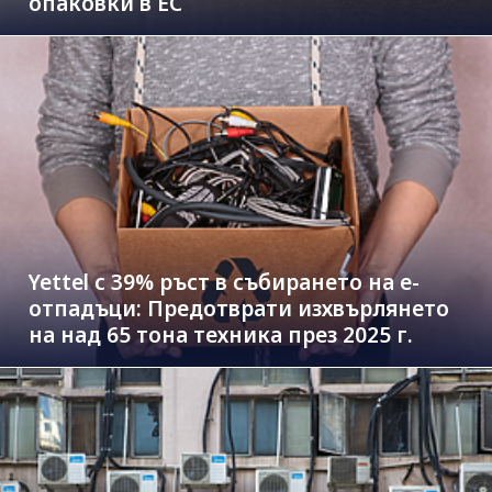
опаковки в ЕС
Yettel с 39% ръст в събирането на е-
отпадъци: Предотврати изхвърлянето
на над 65 тона техника през 2025 г.