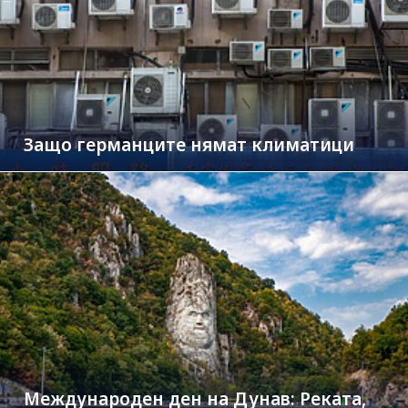
Защо германците нямат климатици
Международен ден на Дунав: Реката,