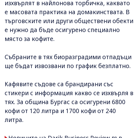
изхвърлят в найлонова торбичка, каквато
е масовата практика на домакинствата. В
търговските или други обществени обекти
е нужно да бъде осигурено специално
място за кофите.
Събраните в тях биоразградими отпадъци
ще бъдат извозвани по график безплатно.
Кафявите съдове са брандирани със
стикери с информация какво се изхвърля в
тях. За община Бургас са осигурени 6800
кофи от 120 литра и 1700 кофи от 240
литра.