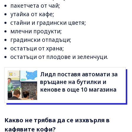
пакетчета от чай;
утайка от кафе;
стайни и градински цветя;
млечни продукти;
градински отпадъци;
остатъци от храна;
остатъци от плодове и зеленчуци.
Лидл поставя автомати за
връщане на бутилки и
кенове в още 10 магазина
Какво не трябва да се изхвърля в
кафявите кофи?