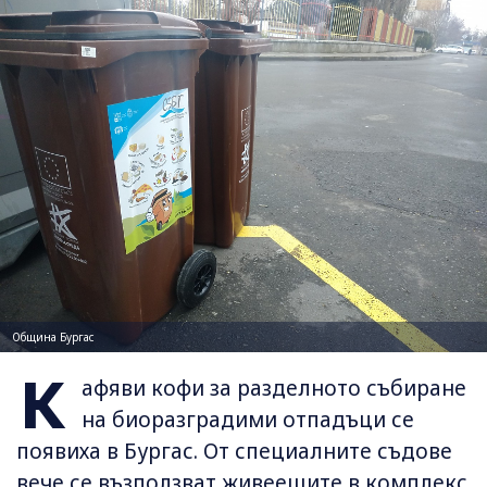
Община Бургас
К
афяви кофи за разделното събиране
на биоразградими отпадъци се
появиха в Бургас. От специалните съдове
вече се възползват живеещите в комплекс