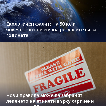
Екологичен фалит: На 30 юли
човечеството изчерпа ресурсите си за
годината
Нови правила може да забранят
лепенето на етикети върху хартиени