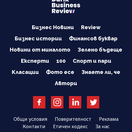
Бизнес Новини
Review
Бизнес истории
Финансов буквар
Новини от миналото
Зелено бъдеще
Експерти
100
Спорт и пари
Класации
Фото есе
Знаете ли, че
Автори
Общи условия
Поверителност
Реклама
Контакти
Етичен кодекс
За нас