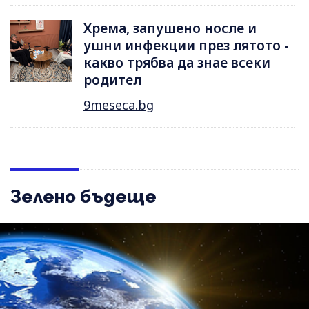
Хрема, запушено носле и
ушни инфекции през лятотo -
какво трябва да знае всеки
родител
9meseca.bg
Зелено бъдеще