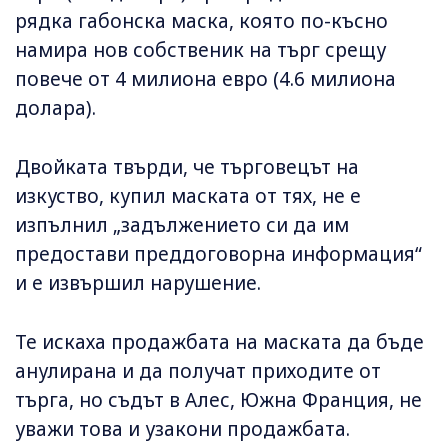
рядка габонска маска, която по-късно
намира нов собственик на търг срещу
повече от 4 милиона евро (4.6 милиона
долара).
Двойката твърди, че търговецът на
изкуство, купил маската от тях, не е
изпълнил „задължението си да им
предостави преддоговорна информация“
и е извършил нарушение.
Те искаха продажбата на маската да бъде
анулирана и да получат приходите от
търга, но съдът в Алес, Южна Франция, не
уважи това и узакони продажбата.