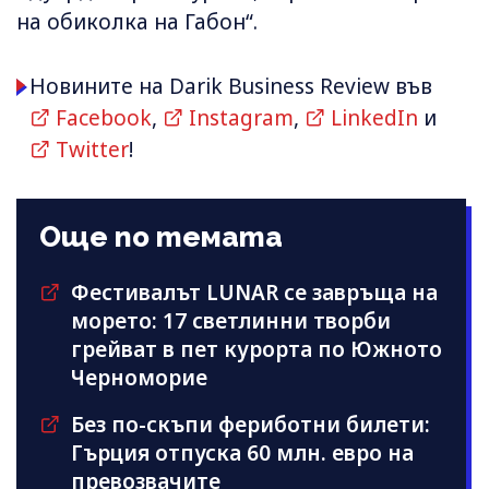
на обиколка на Габон“.
Новините на Darik Business Review във
Facebook
,
Instagram
,
LinkedIn
и
Twitter
!
Още по темата
Фестивалът LUNAR се завръща на
морето: 17 светлинни творби
грейват в пет курорта по Южното
Черноморие
Без по-скъпи фериботни билети:
Гърция отпуска 60 млн. евро на
превозвачите