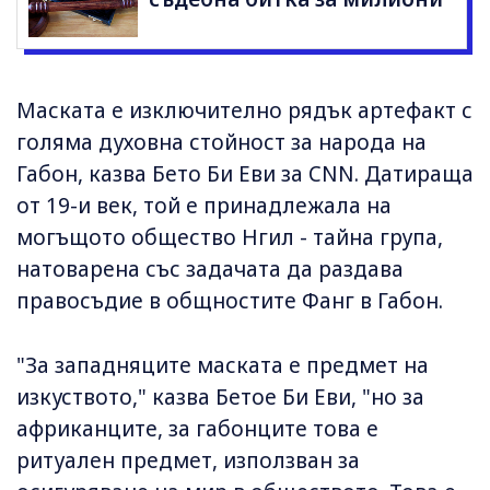
Маската е изключително рядък артефакт с
голяма духовна стойност за народа на
Габон, казва Бето Би Еви за CNN. Датираща
от 19-и век, той е принадлежала на
могъщото общество Нгил - тайна група,
натоварена със задачата да раздава
правосъдие в общностите Фанг в Габон.
"За западняците маската е предмет на
изкуството," казва Бетое Би Еви, "но за
африканците, за габонците това е
ритуален предмет, използван за