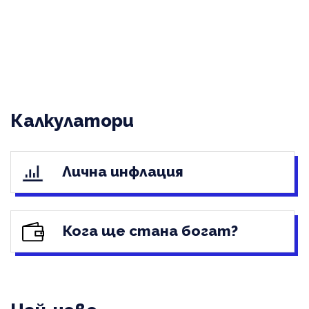
Калкулатори
Лична инфлация
Кога ще стана богат?