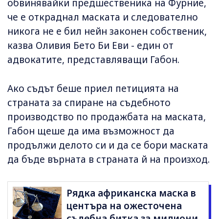
обвинявайки предшественика на Фурние,
че е откраднал маската и следователно
никога не е бил нейн законен собственик,
казва Оливия Бето Би Еви - един от
адвокатите, представляващи Габон.
Ако съдът беше приел петицията на
страната за спиране на съдебното
производство по продажбата на маската,
Габон щеше да има възможност да
продължи делото си и да се бори маската
да бъде върната в страната й на произход.
Рядка африканска маска в
центъра на ожесточена
съдебна битка за милиони