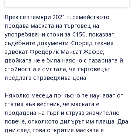
През септември 2021 г. семейството
продава маската на търговец на
употребявани стоки за €150, показват
съдебните документи. Според техния
адвокат Фредерик Мансат Жафре,
двойката не е била наясно с пазарната й
стойност и е смятала, че търговецът
предлага справедлива цена.
Няколко месеца по-късно те научават от
статия във вестник, че маската е
продадена на търг и струва значително
повече, отколкото дилърът им плаща. Два
дни след това откритие маската е