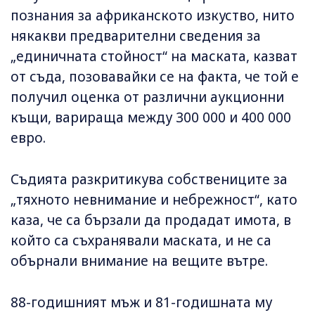
познания за африканското изкуство, нито
някакви предварителни сведения за
„единичната стойност“ на маската, казват
от съда, позовавайки се на факта, че той е
получил оценка от различни аукционни
къщи, варираща между 300 000 и 400 000
евро.
Съдията разкритикува собствениците за
„тяхното невнимание и небрежност“, като
каза, че са бързали да продадат имота, в
който са съхранявали маската, и не са
обърнали внимание на вещите вътре.
88-годишният мъж и 81-годишната му