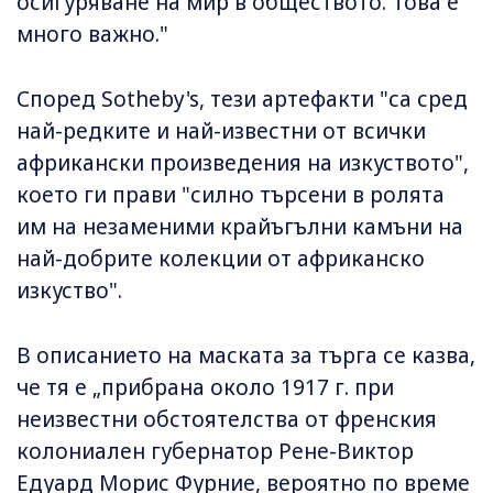
осигуряване на мир в обществото. Това е
много важно."
Според Sotheby's, тези артефакти "са сред
най-редките и най-известни от всички
африкански произведения на изкуството",
което ги прави "силно търсени в ролята
им на незаменими крайъгълни камъни на
най-добрите колекции от африканско
изкуство".
В описанието на маската за търга се казва,
че тя е „прибрана около 1917 г. при
неизвестни обстоятелства от френския
колониален губернатор Рене-Виктор
Едуард Морис Фурние, вероятно по време