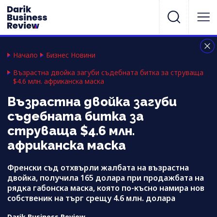
Начало
Бизнес Новини
Възрастна двойка загуби съдебната битка за струваща
$4.6 млн. африканска маска
Възрастна двойка загуби
съдебната битка за
струваща $4.6 млн.
африканска маска
Френски съд отхвърли жалбата на възрастна
двойка, получила 165 долара при продажбата на
рядка габонска маска, която по-късно намира нов
собственик на търг срещу 4.6 млн. долара
Darik Business Review