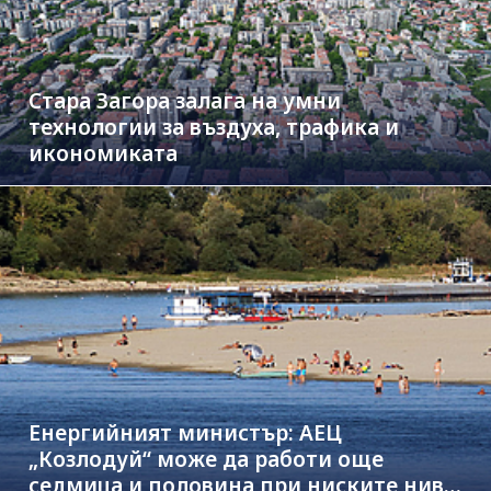
Стара Загора залага на умни
технологии за въздуха, трафика и
икономиката
Енергийният министър: АЕЦ
„Козлодуй“ може да работи още
седмица и половина при ниските нива