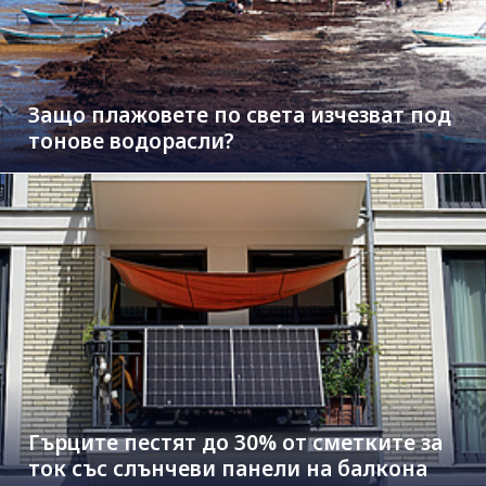
Защо плажовете по света изчезват под
тонове водорасли?
Гърците пестят до 30% от сметките за
ток със слънчеви панели на балкона