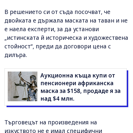
В решението си от съда посочват, че
двойката е държала маската на таван и не
е наела експерти, за да установи
„истинската й историческа и художествена
стойност“, преди да договори цена с
дилъра.
Аукционна къща купи от
пенсионери африканска
маска за $158, продаде я за
над $4 млн.
Търговецът на произведения на
изкуството не е имал специфични