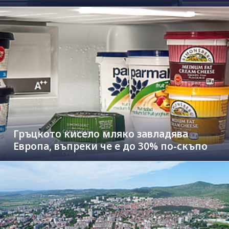
Гръцкото кисело мляко завладява
Европа, въпреки че е до 30% по-скъпо