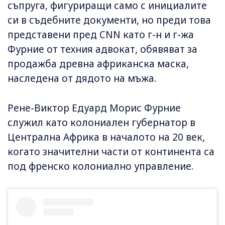
съпруга, фигуриращи само с инициалите
си в съдебните документи, но преди това
представени пред CNN като г-н и г-жа
Фурние от техния адвокат, обявяват за
продажба древна африканска маска,
наследена от дядото на мъжа.
Рене-Виктор Едуард Морис Фурние
служил като колониален губернатор в
Централна Африка в началото на 20 век,
когато значителни части от континента са
под френско колониално управление.