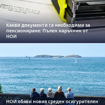
Какви документи са необходими за
пенсиониране: Пълен наръчник от
НОИ
НОИ обяви новия среден осигурителен