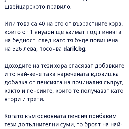
швейцарското правило.
Или това са 40 на сто от възрастните хора,
които от 1 януари ще взимат под линията
на бедност, след като тя бъде повишена
на 526 лева, посочва
darik.bg
.
Доходите на тези хора спасяват добавките
и то най-вече така наречената вдовишка
добавка от пенсията на починалия съпруг,
както и пенсиите, които те получават като
втори и трети.
Когато към основната пенсия прибавим
тези допълнителни суми, то броят на най-