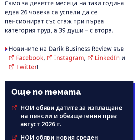
Само за деветте месеца на тази година
едва 26 човека са успели да се
пенсионират със стаж при първа
категория труд, а 39 души – с втора.
Новините на Darik Business Review във
Facebook
,
Instagram
,
LinkedIn
и
Twitter
!
Още по темата
НОИ обяви датите за изплащане
на пенсии и обезщетения през
август 2026 г.
НОИ обяви новия среден