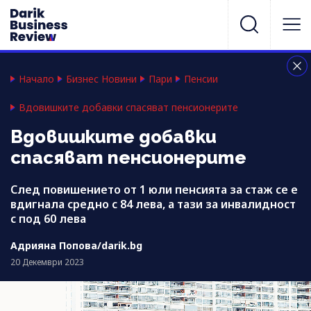
Начало
Бизнес Новини
Пари
Пенсии
Вдовишките добавки спасяват пенсионерите
Вдовишките добавки
спасяват пенсионерите
След повишението от 1 юли пенсията за стаж се е
вдигнала средно с 84 лева, а тази за инвалидност
с под 60 лева
Адрияна Попова/darik.bg
20 Декември 2023