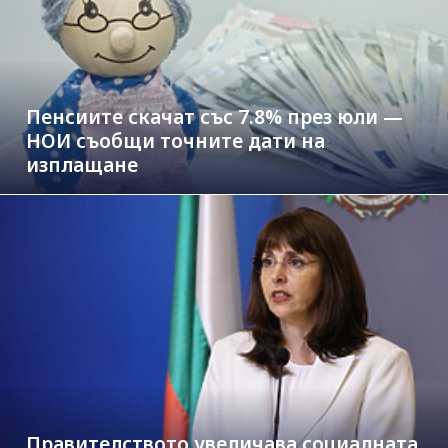
Пенсиите скачат със 7.8% през юли —
НОИ съобщи точните дати на
изплащане
Правителството увеличава социалната