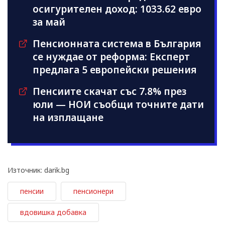
осигурителен доход: 1033.62 евро
за май
Пенсионната система в България
се нуждае от реформа: Експерт
предлага 5 европейски решения
Пенсиите скачат със 7.8% през
юли — НОИ съобщи точните дати
на изплащане
Източник: darik.bg
пенсии
пенсионери
вдовишка добавка