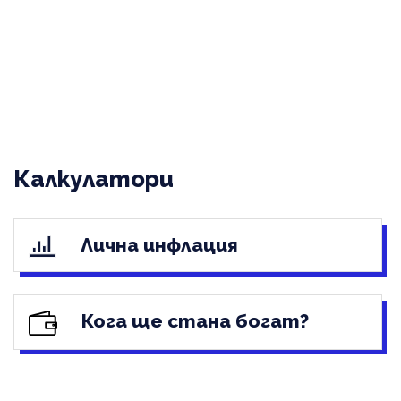
Калкулатори
Лична инфлация
Кога ще стана богат?