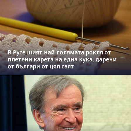
В Русе шият най-голямата рокля от
плетени карета на една кука, дарени
от българи от цял свят