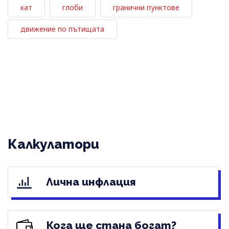
кат
глоби
гранични пунктове
движение по пътищата
Калкулатори
Лична инфлация
Кога ще стана богат?