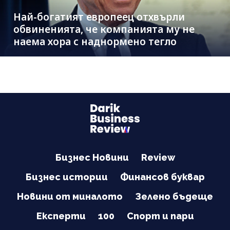
Най-богатият европеец отхвърли
обвиненията, че компанията му не
наема хора с наднормено тегло
Бизнес Новини
Review
Бизнес истории
Финансов буквар
Новини от миналото
Зелено бъдеще
Експерти
100
Спорт и пари