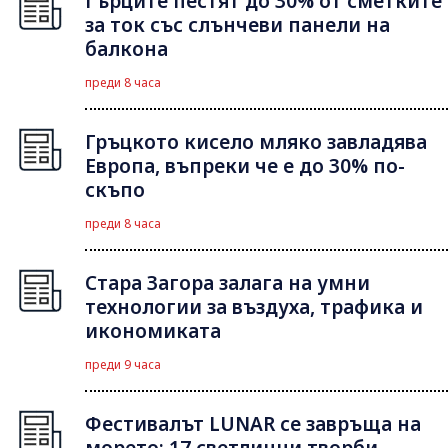
Гърците пестят до 30% от сметките
за ток със слънчеви панели на
балкона
преди 8 часа
Гръцкото кисело мляко завладява
Европа, въпреки че е до 30% по-
скъпо
преди 8 часа
Стара Загора залага на умни
технологии за въздуха, трафика и
икономиката
преди 9 часа
Фестивалът LUNAR се завръща на
морето: 17 светлинни творби