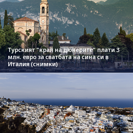
Турският "крал на дюнерите" плати 3
млн. евро за сватбата на сина си в
Италия (снимки)