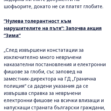
шофьорите, докато не си платят глобите.
“Нулева толерантност към
нарушителите на пътя“: Започва акция
“Зима“
„След извършени констатации за
изключително много невръчени
наказателни постановления и електронни
фишове за глоби, със заповед на
заместник-директора на ГД „Гранична
полиция“ са дадени указания да се
извършва справка за невръчени
електронни фишове на всички влизащи и
напускащи страната български граждани,