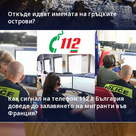
Откъде идват имената на гръцките
острови?
Как сигнал на телефон 112 в България
доведе до залавянето на мигранти във
Франция?