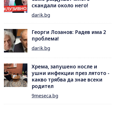
скандали около него!
darik.bg
Георги Лозанов: Радев има 2
проблема!
darik.bg
Хрема, запушено носле и
ушни инфекции през лятотo -
какво трябва да знае всеки
родител
9meseca.bg