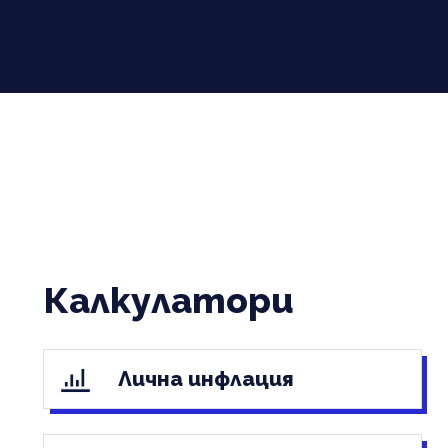
Калкулатори
Лична инфлация