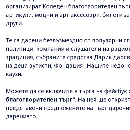
организират Коледен благотворителен търг
артикули, модни и арт аксесоари, билети з
други.
Те са дарени безвъзмездно от популярни сп
политици, компании и слушатели на радио
традиция, събраните средства Дарик даряв
на деца аутисти, Фондация „Нашите недон
каузи.
Можете да се включите в търга на фейсбук
благотворителен търг"
. На нея ще откриет
представени предложените на търг дарения
дарението.