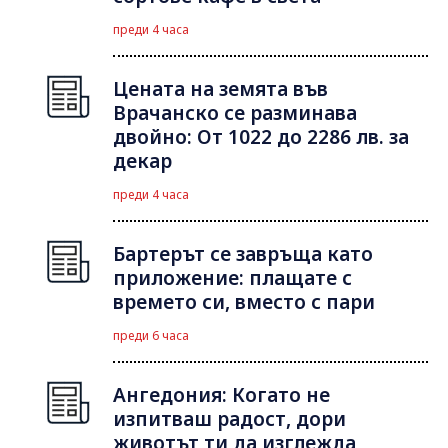
преди 4 часа
Цената на земята във
Врачанско се разминава
двойно: От 1022 до 2286 лв. за
декар
преди 4 часа
Бартерът се завръща като
приложение: плащате с
времето си, вместо с пари
преди 6 часа
Ангедония: Когато не
изпитваш радост, дори
животът ти да изглежда