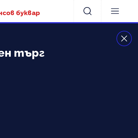
нсов буквар
ен търг