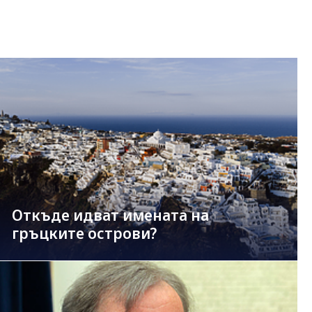
Откъде идват имената на
гръцките острови?