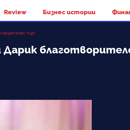
Review
Бизнес истории
Фина
готворителен търг
и Дарик благотворител