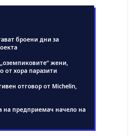
тават броени дни за
роекта
 „оземпиковите“ жени,
о от хора паразити
тивен отговор от Michelin,
а на предприемач начело на