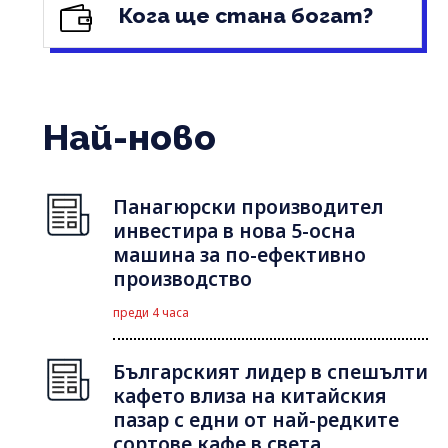
Кога ще стана богат?
Най-ново
Панагюрски производител
инвестира в нова 5-осна
машина за по-ефективно
производство
преди 4 часа
Българският лидер в спешълти
кафето влиза на китайския
пазар с едни от най-редките
сортове кафе в света