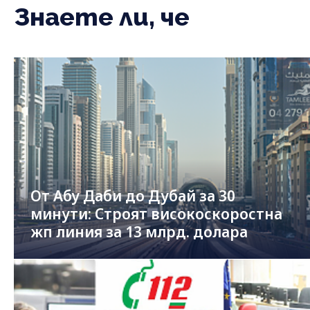
Знаете ли, че
От Абу Даби до Дубай за 30
минути: Строят високоскоростна
жп линия за 13 млрд. долара