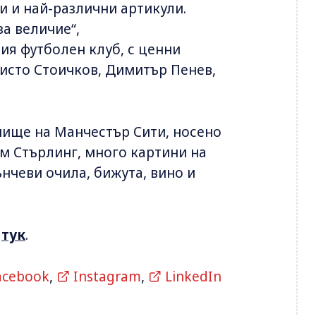
и и най-различни артикули.
за величие“,
ия футболен клуб, с ценни
исто Стоичков, Димитър Пенев,
нище на Манчестър Сити, носено
м Стърлинг, много картини на
ънчеви очила, бижута, вино и
г
тук
.
acebook
,
Instagram
,
LinkedIn