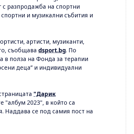
 с разпродажба на спортни
а спортни и музикални събития и
ортисти, артисти, музиканти,
то, съобщава
dsport.bg
. По
а в полза на Фонда за терапии
осени деца” и индивидуални
 страницата
"Дарик
е "албум 2023", в който са
. Наддава се под самия пост на