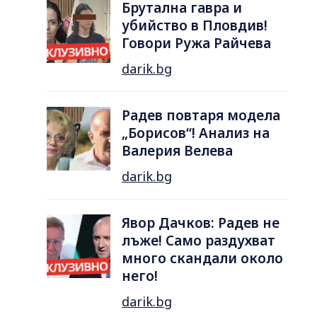
Брутална гавра и
убийство в Пловдив!
Говори Ружа Райчева
darik.bg
Радев повтаря модела
„Борисов“! Анализ на
Валерия Велева
darik.bg
Явор Дачков: Радев не
лъже! Само раздухват
много скандали около
него!
darik.bg