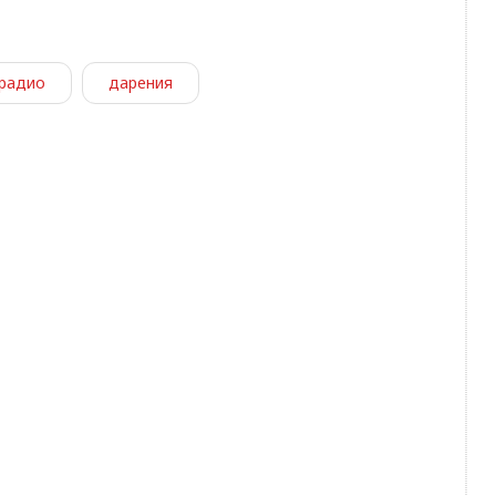
 радио
дарения