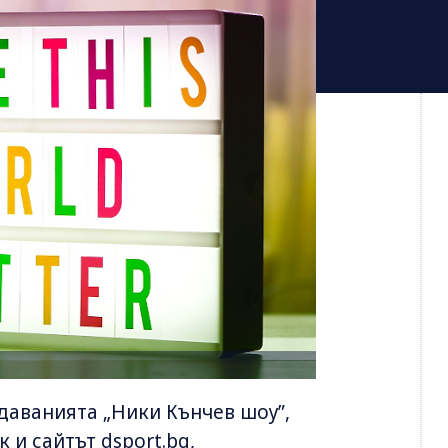
едаванията „Ники Кънчев шоу”,
 и сайтът dsport.bg,