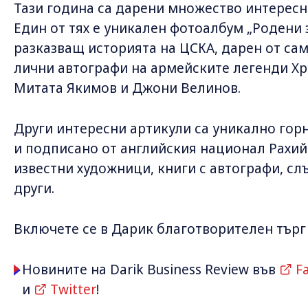
Тази година са дарени множество интересн
Един от тях е уникален фотоалбум „Родени 
разказващ историята на ЦСКА, дарен от сам
лични автографи на армейските легенди Хр
Митата Якимов и Джони Велинов.
Други интересни артикули са уникално гор
и подписано от английския национал Рахий
известни художници, книги с автографи, сл
други.
Включете се в Дарик благотворителен тър
Новините на Darik Business Review във
F
и
Twitter
!