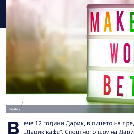
Pixabay
В
ече 12 години Дарик, в лицето на пр
„Дарик кафе”, Спортното шоу на Дарик