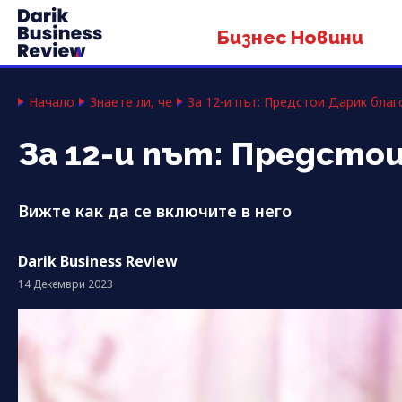
Бизнес Новини
Начало
Знаете ли, че
За 12-и път: Предстои Дарик бла
За 12-и път: Предсто
Вижте как да се включите в него
Darik Business Review
14 Декември 2023