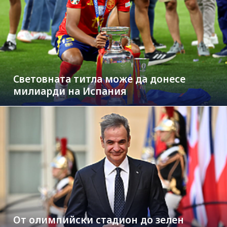
Световната титла може да донесе
милиарди на Испания
От олимпийски стадион до зелен