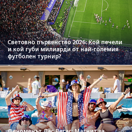
Световно първенство 2026: Кой печели
и кой губи милиарди от най-големия
футболен турнир?
Феноменът Лас Вегас: Магнит за