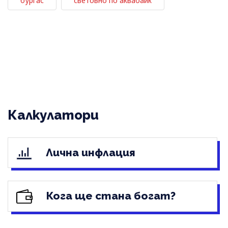
бургас
световно по аквабайк
Калкулатори
Лична инфлация
Кога ще стана богат?