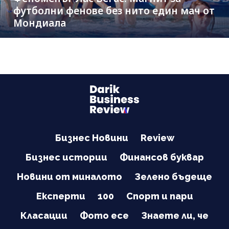
футболни фенове без нито един мач от
Мондиала
Бизнес Новини
Review
Бизнес истории
Финансов буквар
Новини от миналото
Зелено бъдеще
Експерти
100
Спорт и пари
Класации
Фото есе
Знаете ли, че