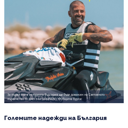
За първи път в историята България ще бъде домакин на Световното
първенство по джет ски (аквабайк); ©Община Бургас
Големите надежди на България