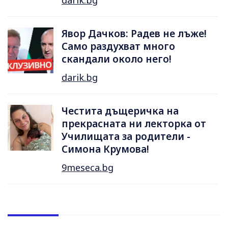
darik.bg
Явор Дачков: Радев не лъже!
Само раздухват много
скандали около него!
darik.bg
Честита дъщеричка на
прекрасната ни лекторка от
Училищата за родители -
Симона Крумова!
9meseca.bg