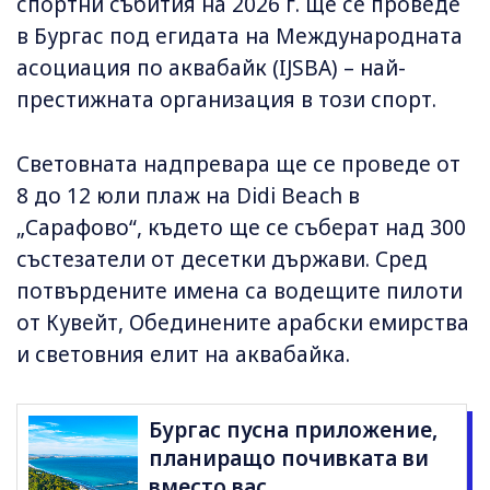
спортни събития на 2026 г. ще се проведе
в Бургас под егидата на Международната
асоциация по аквабайк (IJSBA) – най-
престижната организация в този спорт.
Световната надпревара ще се проведе от
8 до 12 юли плаж на Didi Beach в
„Сарафово“, където ще се съберат над 300
състезатели от десетки държави. Сред
потвърдените имена са водещите пилоти
от Кувейт, Обединените арабски емирства
и световния елит на аквабайка.
Бургас пусна приложение,
планиращо почивката ви
вместо вас