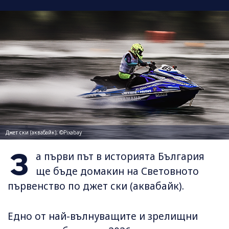
Джет ски (аквабайк); ©Pixabay
З
а първи път в историята България
ще бъде домакин на Световното
първенство по джет ски (аквабайк).
Едно от най-вълнуващите и зрелищни