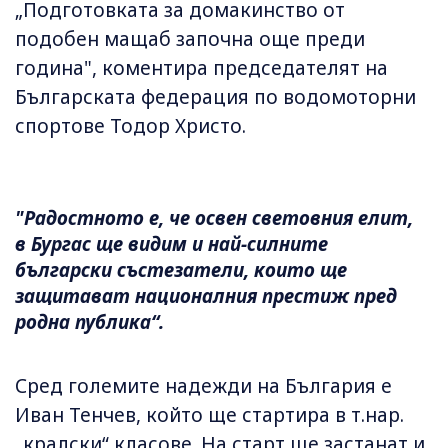
„Подготовката за домакинство от
подобен мащаб започна още преди
година", коментира председателят на
Българската федерация по водомоторни
спортове Тодор Христо.
"Радостното е, че освен световния елит,
в Бургас ще видим и най-силните
български състезатели, които ще
защитават националния престиж пред
родна публика“.
Сред големите надежди на България е
Иван Тенчев, който ще стартира в т.нар.
„кралски“ класове. На старт ще застанат и