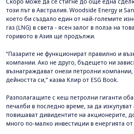
Скоро може да се стигне до още една сделк
този път в Австралия. Woodside Energy и Sa
което би създало един от най-големите из
газ (LNG) в света - ясен залог в полза на то
горивото в Азия ще продължи.
“Пазарите не функционират правилно и въ
компании. Ако не друго, бъдещето ни завис
възнаграждават онези петролни компании,
дейността си,” казва Клир от ESG Book.
Разполагащите с кеш петролни гиганти оба
печалби в последно време, за да изкупуват 
повишават дивидентите на акционерите, д
много по-малко инвестиции в енергията от