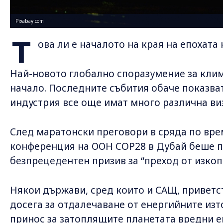
Pixabay.com
Т
ова ли е началото на края на епохата
Най-новото глобално споразумение за клим
начало. Последните събития обаче показват
индустрия все още имат много различна ви
След маратонски преговори в сряда по вре
конференция на ООН COP28 в Дубай беше п
безпрецедентен призив за “преход от изкоп
Някои държави, сред които и САЩ, приветс
досега за отдалечаване от енергийните изт
принос за затоплящите планетата вредни е