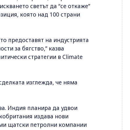
искването светът да “се откаже”
озиция, която над 100 страни
ито предоставят на индустрията
сти за бягство,” казва
итически стратегии в Climate
 сделката изглежда, че няма
ва. Индия планира да удвои
икобритания издава нови
еми щатски петролни компании