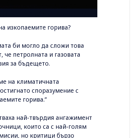
 на изкопаемите горива?
ата би могло да сложи това
, че петролната и газовата
зия за бъдещето.
ме на климатичната
остигнато споразумение с
аемите горива.”
тваха най-твърдия ангажимент
очници, които са с най-голям
мисии, но критици бързо