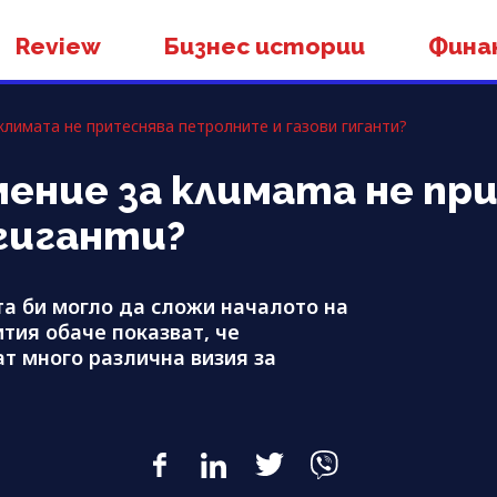
Review
Бизнес истории
Фина
лимата не притеснява петролните и газови гиганти?
ение за климата не пр
гиганти?
а би могло да сложи началото на
тия обаче показват, че
ат много различна визия за