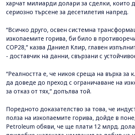
харчат милиарди долари за сделки, които д
сериозно търсене за десетилетия напред.
“Всичко друго, освен системна трансформа
изкопаемите горива, би било в противореч
COP28,” казва Даниел Клир, главен изпълни
- доставчик на данни, свързани с устойчиво
“Реалността е, че никоя среща на върха за 
да доведе до преход с ограничаване на изк
за отказ от тях,” допълва той.
Поредното доказателство за това, че индус
полза на изкопаемите горива, дойде в поне
Petroleum обяви, че ще плати 12 млрд. дола