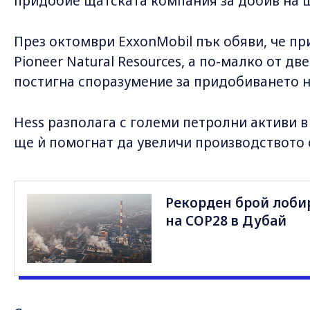
придобие щатската компания за добив на 
През октомври ExxonMobil пък обяви, че пр
Pioneer Natural Resources, а по-малко от д
постигна споразумение за придобиването н
Hess разполага с големи петролни активи в 
ще ѝ помогнат да увеличи производството 
Рекорден брой лоби
на COP28 в Дубай