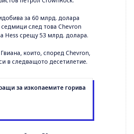
шистов петрол CrownRock.
идобива за 60 млрд. долара
ве седмици след това Chevron
а Hess срещу 53 млрд. долара.
Гвиана, които, според Chevron,
си в следващото десетилетие.
ращи за изкопаемите горива