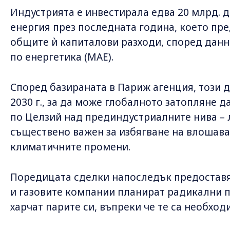
Индустрията е инвестирала едва 20 млрд. д
енергия през последната година, което пре
общите ѝ капиталови разходи, според дан
по енергетика (МАЕ).
Според базираната в Париж агенция, този д
2030 г., за да може глобалното затопляне д
по Целзий над прединдустриалните нива – л
съществено важен за избягване на влошава
климатичните промени.
Поредицата сделки напоследък предоставя
и газовите компании планират радикални п
харчат парите си, въпреки че те са необхо