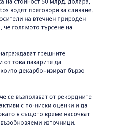
а на стойност 50 млрд. долара,
ntos водят преговори за сливане,
носители на втечнен природен
ва, че голямото търсене на
знаграждават грешните
и от това пазарите да
 които декарбонизират бързо
че се възползват от рекордните
активи с по-ниски оценки и да
окато в същото време насочват
 възобновяеми източници.