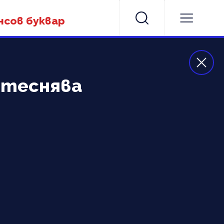
нсов буквар
итеснява