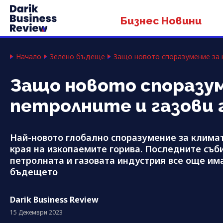
Бизнес Новини
Начало
Зелено бъдеще
Защо новото споразумение за к
Защо новото споразум
петролните и газови 
Най-новото глобално споразумение за климат
края на изкопаемите горива. Последните съби
петролната и газовата индустрия все още им
бъдещето
Darik Business Review
15 Декември 2023