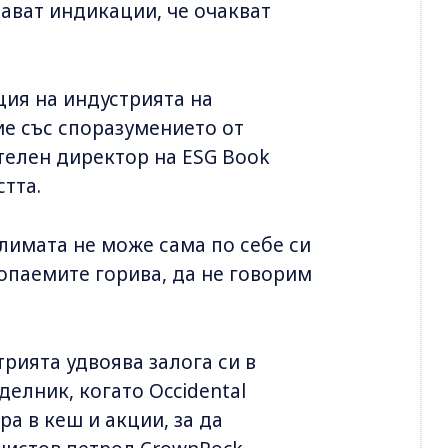
ават индикации, че очакват
ция на индустрията на
ие със споразумението от
телен директор на ESG Book
стта.
климата не може сама по себе си
опаемите горива, да не говорим
трията удвоява залога си в
делник, когато Occidental
ра в кеш и акции, за да