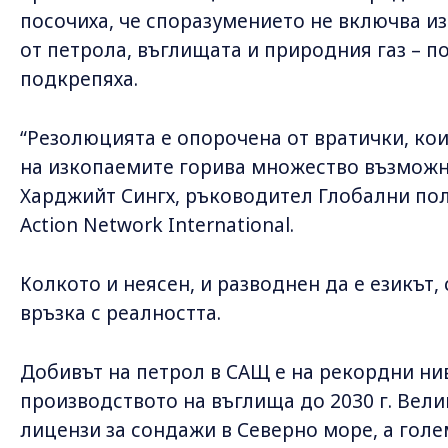
посочиха, че споразумението не включва из
от петрола, въглищата и природния газ – п
подкрепяха.
“Резолюцията е опорочена от вратички, ко
на изкопаемите горива множество възможно
Харджийт Сингх, ръководител Глобални пол
Action Network International.
Колкото и неясен, и разводнен да е езикът,
връзка с реалността.
Добивът на петрол в САЩ е на рекордни ни
производството на въглища до 2030 г. Вел
лицензи за сондажи в Северно море, а гол