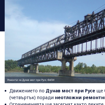
Ремонтът на Дунав мост при Русе; ©АПИ
Движението по
Дунав мост при Русе
ще 
(четвъртък) поради
неотложни ремонтн
Ограниченията ще засегнат както леките,