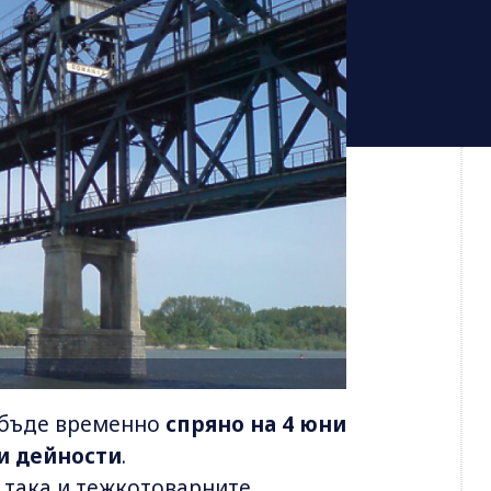
бъде временно
спряно на 4 юни
и дейности
.
 така и тежкотоварните