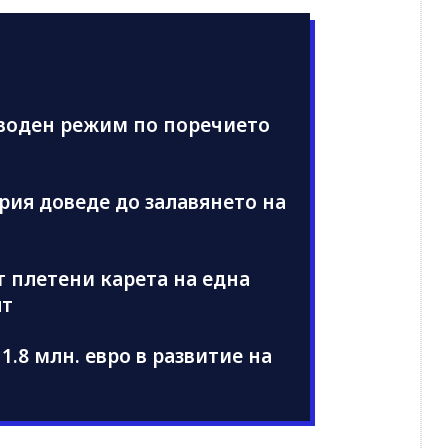
 воден режим по поречието
ария доведе до залавянето на
т плетени карета на една
ят
1.8 млн. евро в развитие на