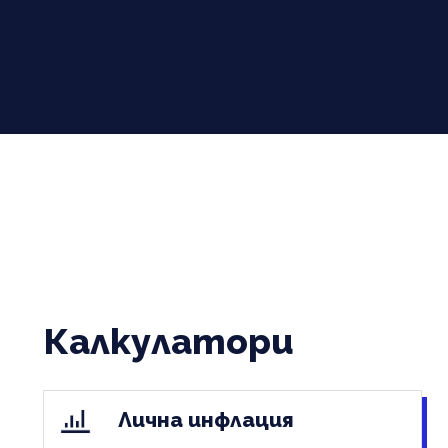
Калкулатори
Лична инфлация