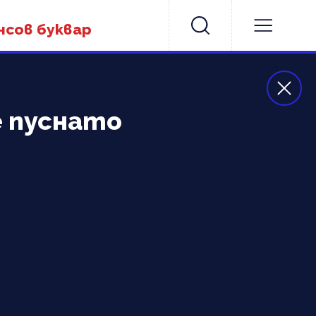
нсов буквар
е пуснато