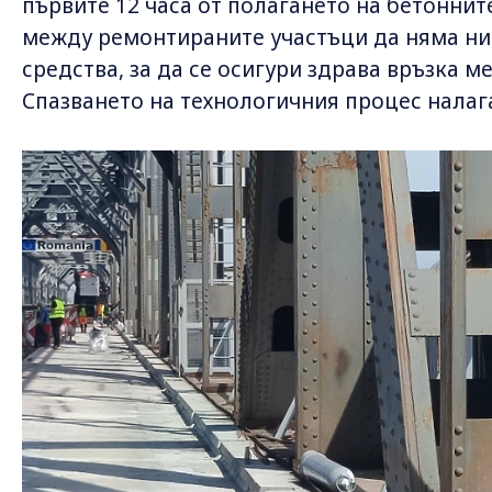
първите 12 часа от полагането на бетонните
между ремонтираните участъци да няма ни
средства, за да се осигури здрава връзка м
Спазването на технологичния процес налаг