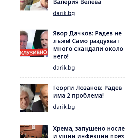
Валерия Велева
darik.bg
Явор Дачков: Радев не
лъже! Само раздухват
много скандали около
него!
darik.bg
Георги Лозанов: Радев
има 2 проблема!
darik.bg
Хрема, запушено носле
и ушни инфекции през