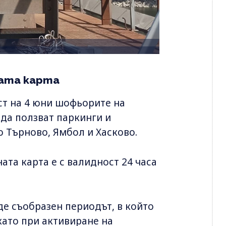
ата карта
ст на 4 юни шофьорите на
да ползват паркинги и
о Търново, Ямбол и Хасково.
ата карта е с валидност 24 часа
де съобразен периодът, в който
като при активиране на