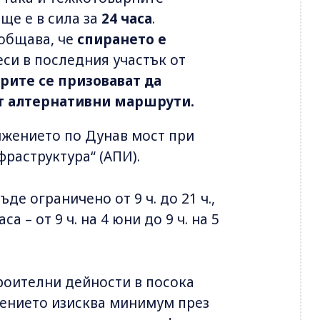
ще е в сила за
24 часа
.
ъобщава, че
спирането е
еси в последния участък от
ите се призовават да
ат алтернативни маршрути.
ижението по Дунав мост при
фраструктура“ (АПИ).
е ограничено от 9 ч. до 21 ч.,
 – от 9 ч. на 4 юни до 9 ч. на 5
роителни дейности в посока
жението изисква минимум през