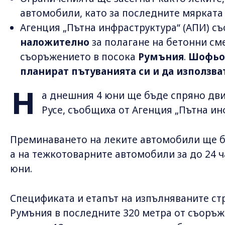
автомобили, като за последните мярката 
Агенция „Пътна инфраструктура“ (АПИ) с
наложително
за полагане на бетонни см
съоръжението в посока
Румъния
.
Шофьор
планират пътуванията си и да използв
Н
а днешния 4 юни ще бъде спряно дв
Русе, съобщиха от Агенция „Пътна ин
Преминаването на леките автомобили ще бъд
а на тежкотоварните автомобили за до 24 часа
юни.
Спецификата и етапът на изпълняваните ст
Румъния в последните 320 метра от съоръ