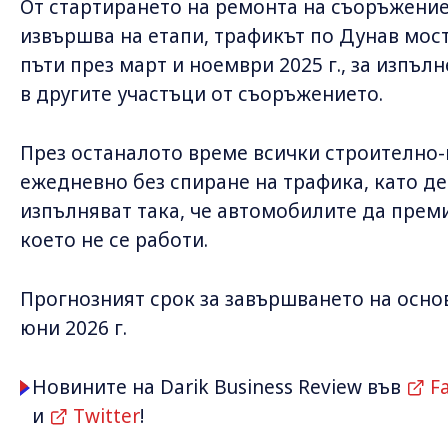
От стартирането на ремонта на съоръжението
извършва на етапи, трафикът по Дунав мост
пъти през март и ноември 2025 г., за изпъ
в другите участъци от съоръжението.
През останалото време всички строително
ежедневно без спиране на трафика, като де
изпълняват така, че автомобилите да преми
което не се работи.
Прогнозният срок за завършването на основ
юни 2026 г.
Новините на Darik Business Review във
F
и
Twitter
!