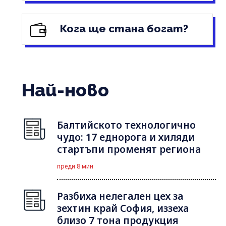
Кога ще стана богат?
Най-ново
Балтийското технологично
чудо: 17 еднорога и хиляди
стартъпи променят региона
преди 8 мин
Разбиха нелегален цех за
зехтин край София, иззеха
близо 7 тона продукция