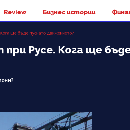
Review
Бизнес истории
Фина
. Кога ще бъде пуснато движението?
 при Русе. Кога ще бъд
иони?