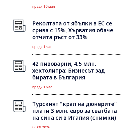
преди 10 мин
Реколтата от ябълки в ЕС се
срива с 15%, Хърватия обаче
отчита ръст от 33%
преди 1 час
42 пивоварни, 4.5 млн.
хектолитра: Бизнесът зад
бирата в България
преди 1 час
Турският "крал на дюнерите"
плати 3 млн. евро за сватбата
на сина си в Италия (снимки)
06.08.2026