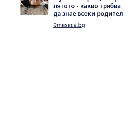
лятотo - какво трябва
да знае всеки родител
9meseca.bg