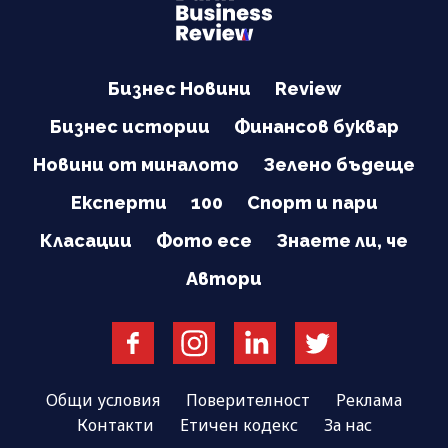
Бизнес Новини
Review
Бизнес истории
Финансов буквар
Новини от миналото
Зелено бъдеще
Експерти
100
Спорт и пари
Класации
Фото есе
Знаете ли, че
Автори
Общи условия
Поверителност
Реклама
Контакти
Етичен кодекс
За нас