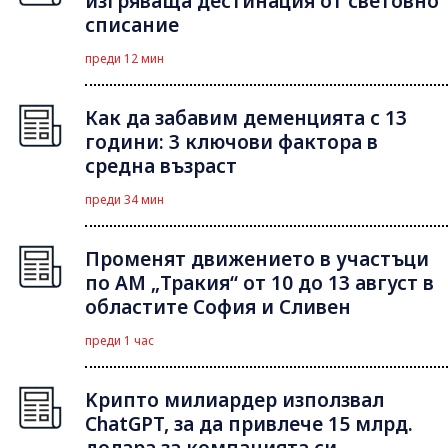
изгряваща дестинация от световно
списание
преди 12 мин
Как да забавим деменцията с 13
години: 3 ключови фактора в
средна възраст
преди 34 мин
Променят движението в участъци
по АМ „Тракия“ от 10 до 13 август в
областите София и Сливен
преди 1 час
Kрипто милиардер използвал
ChatGPT, за да привлече 15 млрд.
долара за компанията си