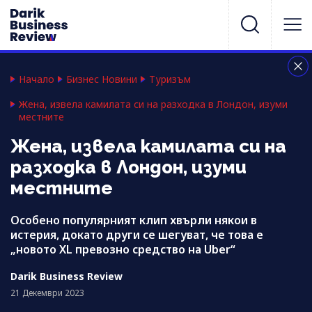
Начало
Бизнес Новини
Туризъм
Жена, извела камилата си на разходка в Лондон, изуми
местните
Жена, извела камилата си на
разходка в Лондон, изуми
местните
Особено популярният клип хвърли някои в
истерия, докато други се шегуват, че това е
„новото XL превозно средство на Uber“
Darik Business Review
21 Декември 2023