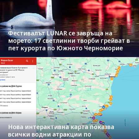
Фестивалът LUNAR се завръща на
морето: 17 светлинни творби грейват в
пет курорта по Южното Черноморие
Нова интерактивна карта показва
всички водни атракции по