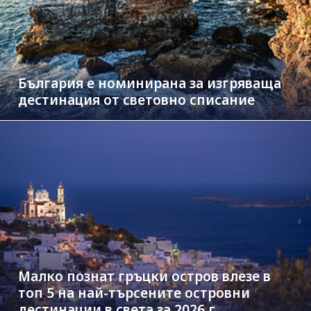
България е номинирана за изгряваща
дестинация от световно списание
Малко познат гръцки остров влезе в
топ 5 на най-търсените островни
дестинации в света за 2026 г.