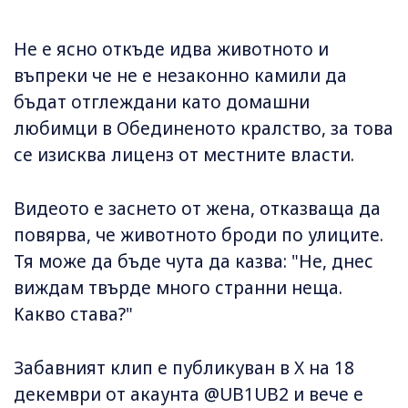
Не е ясно откъде идва животното и
въпреки че не е незаконно камили да
бъдат отглеждани като домашни
любимци в Обединеното кралство, за това
се изисква лиценз от местните власти.
Видеото е заснето от жена, отказваща да
повярва, че животното броди по улиците.
Тя може да бъде чута да казва: "Не, днес
виждам твърде много странни неща.
Какво става?"
Забавният клип е публикуван в X на 18
декември от акаунта @UB1UB2 и вече е