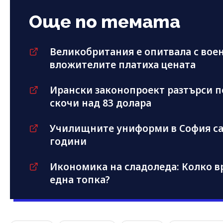
Още по темата
Великобритания е опитвала с воен
вложителите платиха цената
Ирански законопроект разтърси п
скочи над 83 долара
Училищните униформи в София са 
години
Икономика на сладоледа: Колко вр
една топка?