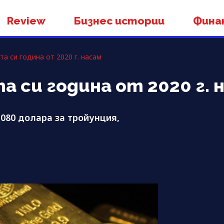
Review
Бизнес истории
Фина
а си година от 2020 г. насам
 си година от 2020 г. 
 080 долара за тройунция,