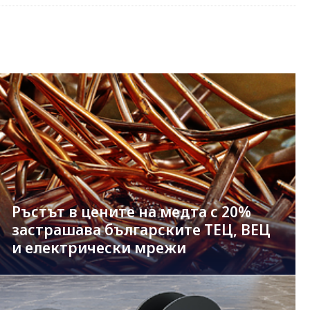
Ръстът в цените на медта с 20%
застрашава българските ТЕЦ, ВЕЦ
и електрически мрежи