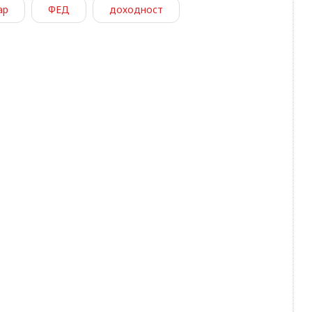
ар
ФЕД
доходност