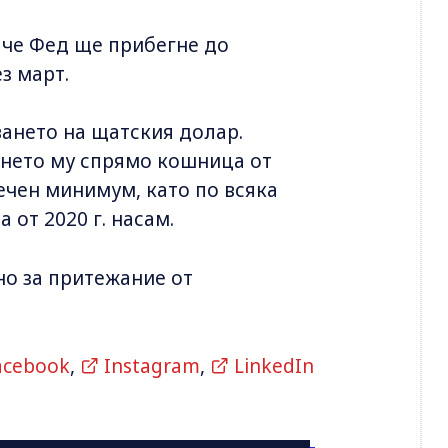
 че Фед ще прибегне до
з март.
ването на щатския долар.
янето му спрямо кошница от
ечен минимум, като по всяка
 от 2020 г. насам.
но за притежание от
acebook
,
Instagram
,
LinkedIn