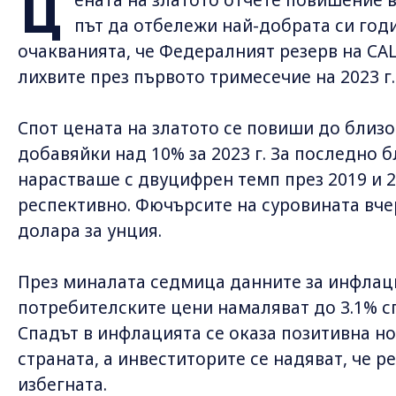
Ц
път да отбележи най-добрата си годин
очакванията, че Федералният резерв на С
лихвите през първото тримесечие на 2023 г.
Спот цената на златото се повиши до близо
добавяйки над 10% за 2023 г. За последно 
нарастваше с двуцифрен темп през 2019 и 2020
респективно. Фючърсите на суровината вчер
долара за унция.
През миналата седмица данните за инфлаци
потребителските цени намаляват до 3.1% сп
Спадът в инфлацията се оказа позитивна но
страната, а инвеститорите се надяват, че 
избегната.