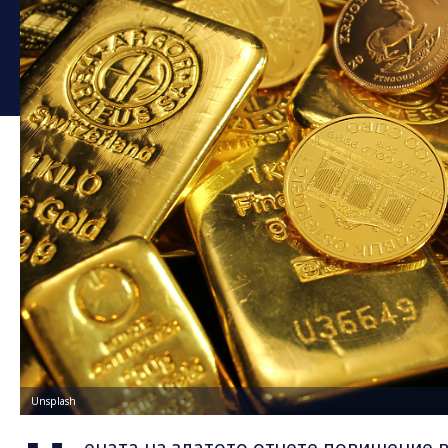
Unsplash
ената на златото отчете повишение в