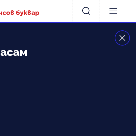
нсов буквар
насам