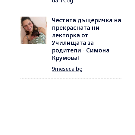
darik.bg
Честита дъщеричка на
прекрасната ни
лекторка от
Училищата за
родители - Симона
Крумова!
9meseca.bg