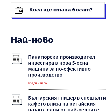
Кога ще стана богат?
Най-ново
Панагюрски производител
инвестира в нова 5-осна
машина за по-ефективно
производство
преди 7 часа
Българският лидер в спешълти
кафето влиза на китайския
пазар с едни от най-редките