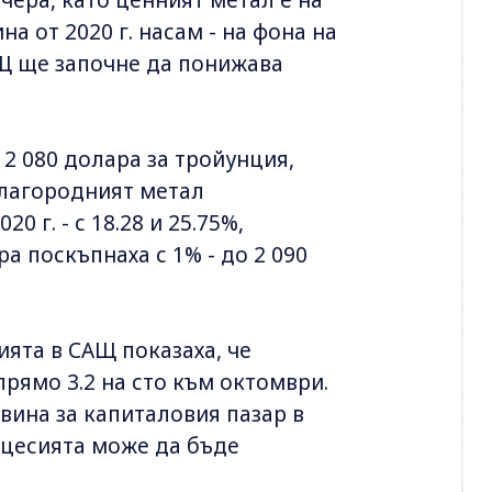
а от 2020 г. насам - на фона на
АЩ ще започне да понижава
 2 080 долара за тройунция,
благородният метал
 г. - с 18.28 и 25.75%,
а поскъпнаха с 1% - до 2 090
ята в САЩ показаха, че
рямо 3.2 на сто към октомври.
вина за капиталовия пазар в
рецесията може да бъде