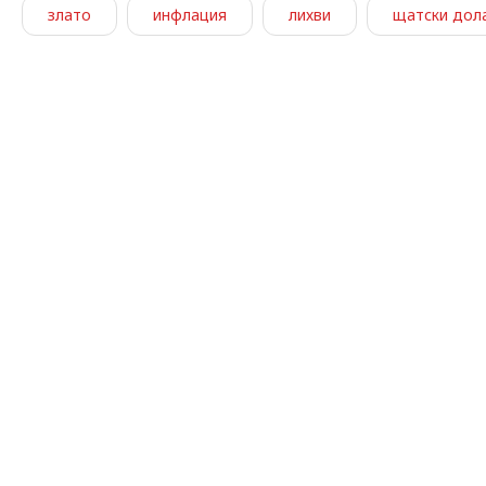
злато
инфлация
лихви
щатски дол