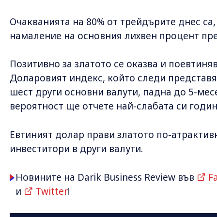
Очакванията на 80% от трейдърите днес са,
намаление на основния лихвен процент пре
Позитивно за златото се оказва и поевтиня
Доларовият индекс, който следи представ
шест други основни валути, падна до 5-мес
вероятност ще отчете най-слабата си година
Евтиният долар прави златото по-атрактив
инвеститори в други валути.
Новините на Darik Business Review във
F
и
Twitter
!