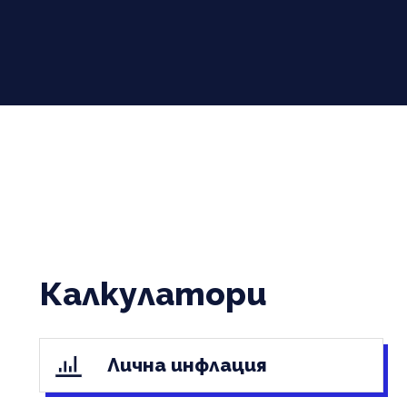
Калкулатори
Лична инфлация