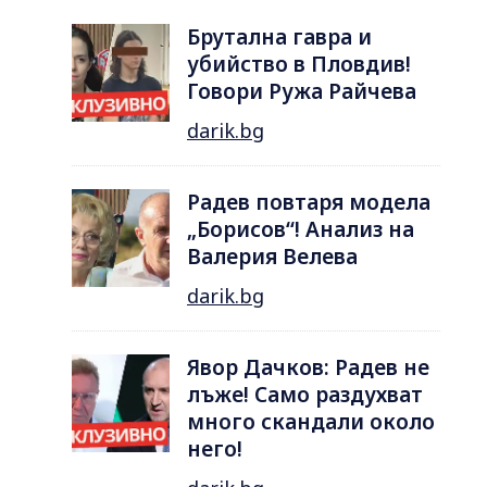
Брутална гавра и
убийство в Пловдив!
Говори Ружа Райчева
darik.bg
Радев повтаря модела
„Борисов“! Анализ на
Валерия Велева
darik.bg
Явор Дачков: Радев не
лъже! Само раздухват
много скандали около
него!