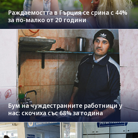
Раждаемостта в Гърция се срина с 44%
за по-малко от 20 години
Бум на чуждестранните работници у
нас: скочиха със 68% за година