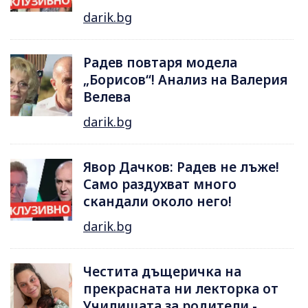
darik.bg
Радев повтаря модела
„Борисов“! Анализ на Валерия
Велева
darik.bg
Явор Дачков: Радев не лъже!
Само раздухват много
скандали около него!
darik.bg
Честита дъщеричка на
прекрасната ни лекторка от
Училищата за родители -