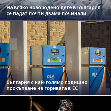
На всяко новородено дете в България
се падат почти двама починали
България с най-голямо годишно
поскъпване на горивата в ЕС