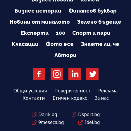
Бизнес истории
Финансов буквар
Новини от миналото
Зелено бъдеще
Експерти
100
Спорт и пари
Класации
Фото есе
Знаете ли, че
Автори
Общи условия
Поверителност
Реклама
Контакти
Етичен кодекс
За нас
Darik.bg
Dsport.bg
9meseca.bg
Idei.bg