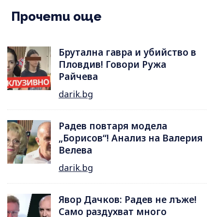
Прочети още
Брутална гавра и убийство в
Пловдив! Говори Ружа
Райчева
darik.bg
Радев повтаря модела
„Борисов“! Анализ на Валерия
Велева
darik.bg
Явор Дачков: Радев не лъже!
Само раздухват много