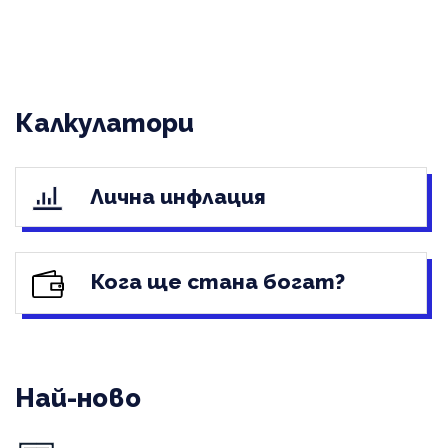
Калкулатори
Лична инфлация
Кога ще стана богат?
Най-ново