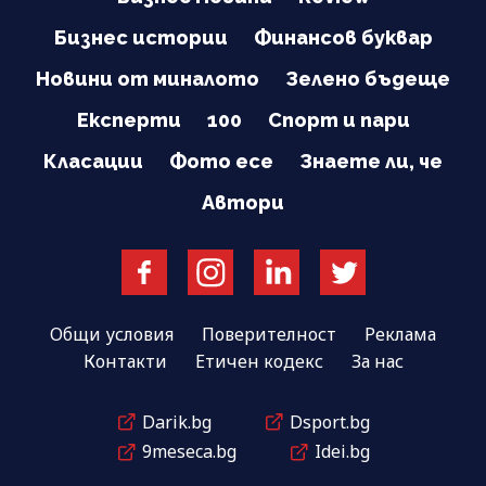
Бизнес истории
Финансов буквар
Новини от миналото
Зелено бъдеще
Експерти
100
Спорт и пари
Класации
Фото есе
Знаете ли, че
Автори
Общи условия
Поверителност
Реклама
Контакти
Етичен кодекс
За нас
Darik.bg
Dsport.bg
9meseca.bg
Idei.bg