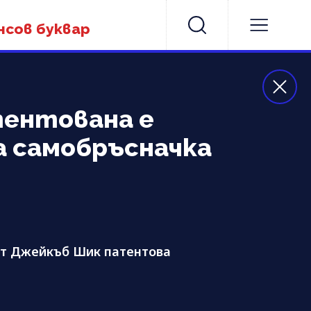
нсов буквар
атентована е
 самобръсначка
цът Джейкъб Шик патентова