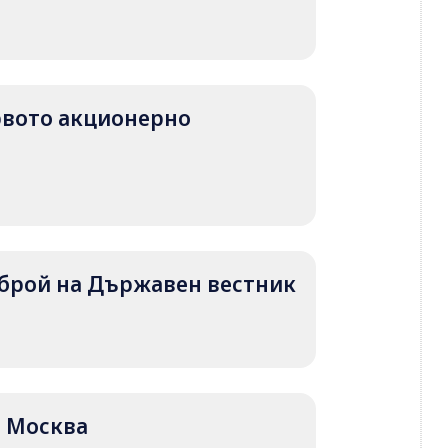
първото акционерно
т брой на Държавен вестник
ад Москва