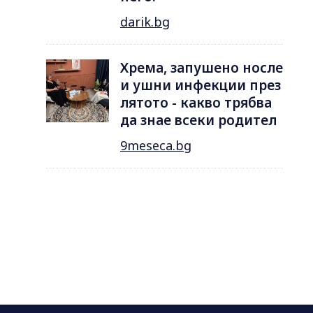
darik.bg
Хрема, запушено носле
и ушни инфекции през
лятотo - какво трябва
да знае всеки родител
9meseca.bg