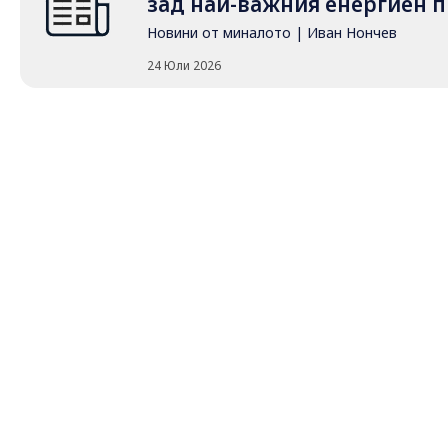
зад най-важния енергиен п
Новини от миналото
|
Иван Нончев
24 Юли 2026