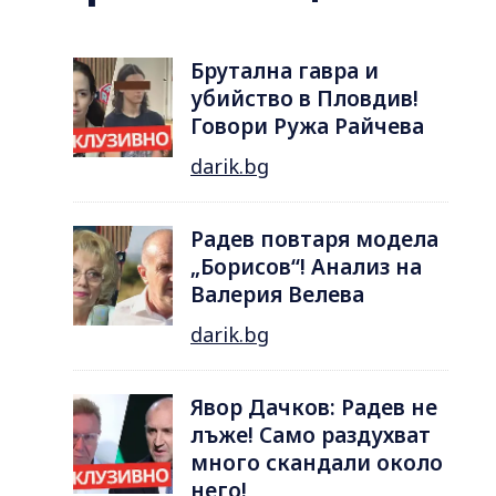
Брутална гавра и
убийство в Пловдив!
Говори Ружа Райчева
darik.bg
Радев повтаря модела
„Борисов“! Анализ на
Валерия Велева
darik.bg
Явор Дачков: Радев не
лъже! Само раздухват
много скандали около
него!