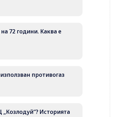
на 72 години. Каква е
 е използван противогаз
Ц „Козлодуй“? Историята