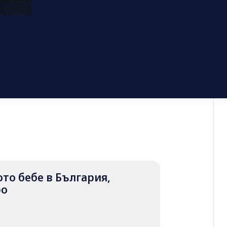
вото бебе в България,
ро