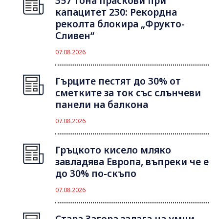
357 тона праскови при
капацитет 230: Рекордна
реколта блокира „Фрукто-
Сливен“
07.08.2026
Гърците пестят до 30% от
сметките за ток със слънчеви
панели на балкона
07.08.2026
Гръцкото кисело мляко
завладява Европа, въпреки че е
до 30% по-скъпо
07.08.2026
Стара Загора залага на умни