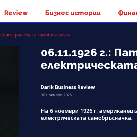
Review
Бизнес истории
Фина
а е електрическата самобръсначка
06.11.1926 г.: П
електрическата
Darik Business Review
06 Ноември 2025
На 6 ноември 1926 г. американе
електрическата самобръсначка.