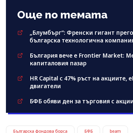
Още по темата
„Блумбърг“: Френски гигант прег
българска технологична компания 
България вече е Frontier Market:
капиталовия пазар
HR Capital с 47% ръст на акциите, 
двигатели
БФБ обяви ден за търговия с акци
Българска фондова борса
БФБ
beam