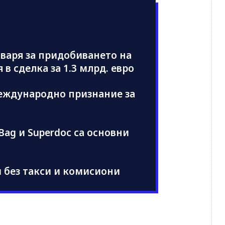
оваря за придобиването на
в сделка за 1.3 млрд. евро
 Международно признание за
eBag и Superdoc са основни
и без такси и комисиони