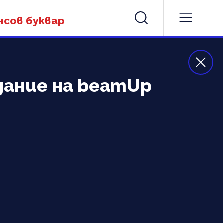
нсов буквар
дание на beamUp