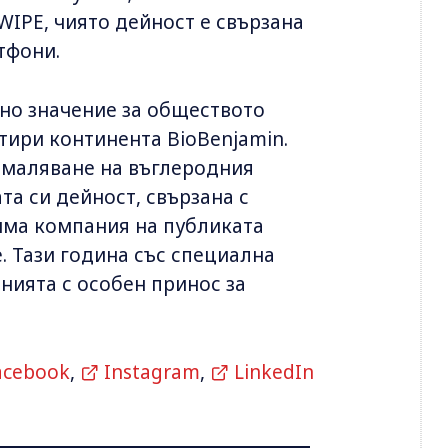
WIPE, чиято дейност е свързана
тфони.
жно значение за обществото
тири континента BioBenjamin.
намаляване на въглеродния
та си дейност, свързана с
бима компания на публиката
. Тази година със специална
нията с особен принос за
acebook
,
Instagram
,
LinkedIn