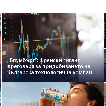
„Блумбърг“: Френски гигант
преговаря за придобиването на
българска технологична компания
в сделка за 1.3 млрд. евро