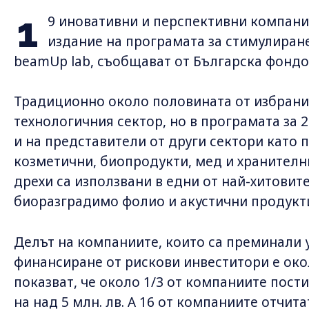
1
9 иновативни и перспективни компани
издание на програмата за стимулиран
beamUp lab, съобщават от Българска фондо
Традиционно около половината от избрани
технологичния сектор, но в програмата за 
и на представители от други сектори като 
козметични, биопродукти, мед и хранителн
дрехи са използвани в едни от най-хитовит
биоразградимо фолио и акустични продукти
Делът на компаниите, които са преминали 
финансиране от рискови инвеститори е око
показват, че около 1/3 от компаниите пост
на над 5 млн. лв. А 16 от компаниите отчит