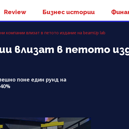
Review
Бизнес истории
Фина
ни компании влизат в петото издание на beamUp lab
ии влизат в петото из
пешно поне един рунд на
 40%