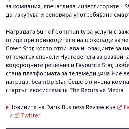
за компания, впечатлила инвеститорите – S
да изкупува и реновира употребявани смар
Наградата Sun of Community за услуги с ва
отиде при призводителя на шоколади за че
Green Star, която отличава иновациите за 
отпечатък спечели Hydrogenera за развойна
водородните решения и Favourite Star, лю
стана платформата за телемедицина Haelee
награда, beamUp Star, беше отличена компа
стартъп екосистемата The Recursive Media
Новините на Darik Business Review във
F
и
Twitter
!