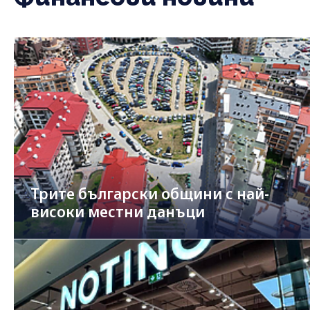
Трите български общини с най-
високи местни данъци