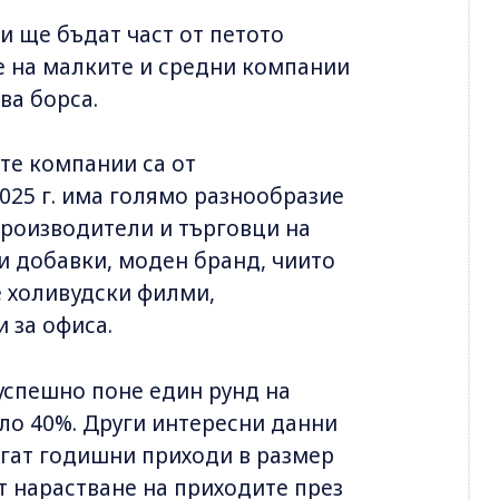
и ще бъдат част от петото
е на малките и средни компании
ва борса.
те компании са от
2025 г. има голямо разнообразие
производители и търговци на
и добавки, моден бранд, чиито
е холивудски филми,
 за офиса.
успешно поне един рунд на
ло 40%. Други интересни данни
игат годишни приходи в размер
ат нарастване на приходите през