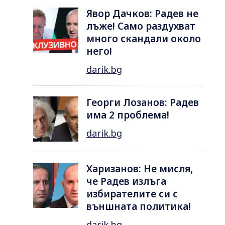
Явор Дачков: Радев не
лъже! Само раздухват
много скандали около
него!
darik.bg
Георги Лозанов: Радев
има 2 проблема!
darik.bg
Харизанов: Не мисля,
че Радев излъга
избирателите си с
външната политика!
darik.bg