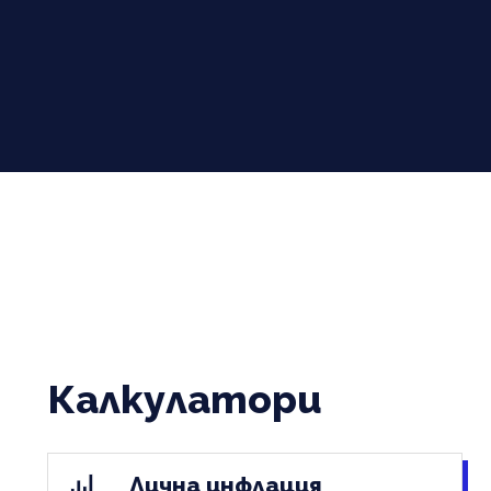
Калкулатори
Лична инфлация