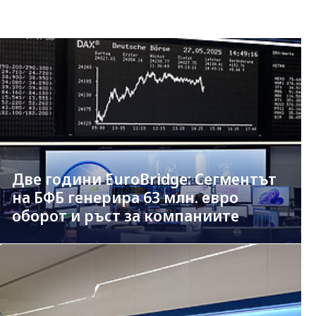
Две години EuroBridge: Сегментът
на БФБ генерира 63 млн. евро
оборот и ръст за компаниите