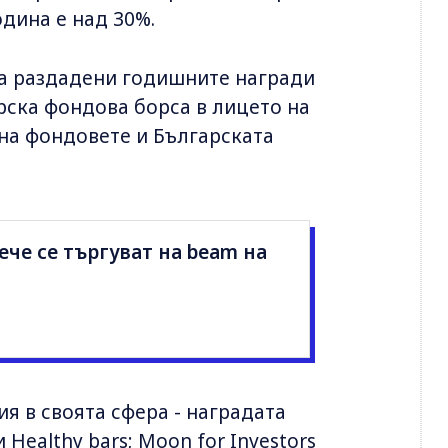
одина е над 30%.
а раздадени годишните награди
рска фондова борса в лицето на
 на фондовете и Българската
ече се търгуват на beam на
ия в своята сфера - наградата
Healthy bars; Moon for Investors