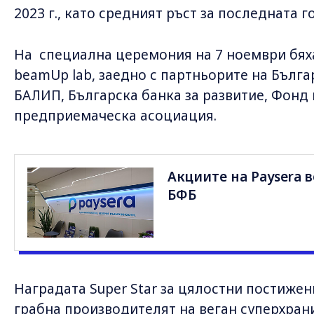
2023 г., като средният ръст за последната г
На специална церемония на 7 ноември бях
beamUp lab, заедно с партньорите на Бълга
БАЛИП, Българска банка за развитие, Фонд
предприемаческа асоциация.
Акциите на Paysera в
БФБ
Наградата Super Star за цялостни постижен
грабна производителят на веган суперхрани 