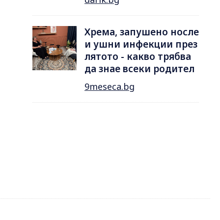
Хрема, запушено носле
и ушни инфекции през
лятотo - какво трябва
да знае всеки родител
9meseca.bg