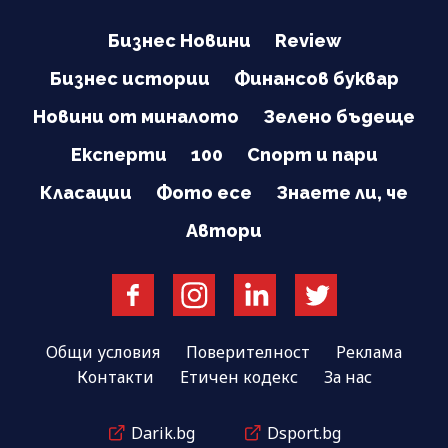
Бизнес Новини
Review
Бизнес истории
Финансов буквар
Новини от миналото
Зелено бъдеще
Експерти
100
Спорт и пари
Класации
Фото есе
Знаете ли, че
Автори
Общи условия
Поверителност
Реклама
Контакти
Етичен кодекс
За нас
Darik.bg
Dsport.bg