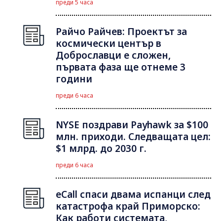
преди 5 часа
Райчо Райчев: Проектът за
космически център в
Доброславци е сложен,
първата фаза ще отнеме 3
години
преди 6 часа
NYSE поздрави Payhawk за $100
млн. приходи. Следващата цел:
$1 млрд. до 2030 г.
преди 6 часа
eCall спаси двама испанци след
катастрофа край Приморско:
Как работи системата,