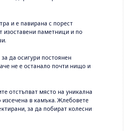
ра и е павирана с порест
от изоставени паметници и по
ви.
 за да осигури постоянен
баче не е останало почти нищо и
ите отстъпват място на уникална
 изсечена в камъка. Жлебовете
оектирани, за да побират колесни