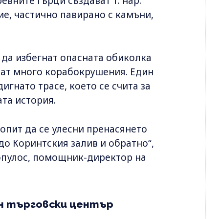
евните гърци създават т. нар.
е, частично павирано с камъни,
 да избегнат опасната обиколка
ват много корабокрушения. Един
игнато трасе, което се счита за
та история.
опит да се улесни пренасянето
до Коринтския залив и обратно“,
опулос, помощник-директор на
н търговски център