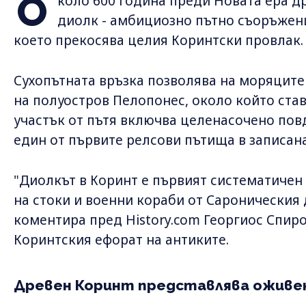
О
коло 600 година преди Новата ера др
диолк - амбициозно пътно съоръжени
което прекосява целия Коринтски провлак.
Сухопътната връзка позволява на моряците
на полуостров Пелопонес, около който ста
участък от пътя включва целенасочено повд
един от първите релсови пътища в записана
"Диолкът в Коринт е първият систематичен 
на стоки и военни кораби от Сароническия 
коментира пред History.com Георгиос Спир
Коринтския ефорат на антиките.
Древен Коринт представлява оживе