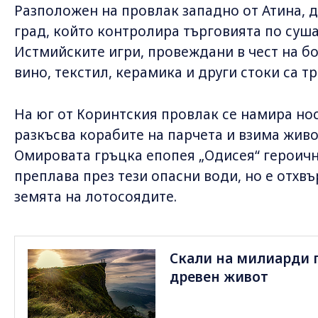
Разположен на провлак западно от Атина, 
град, който контролира търговията по суша
Истмийските игри, провеждани в чест на бо
вино, текстил, керамика и други стоки са т
На юг от Коринтския провлак се намира но
разкъсва корабите на парчета и взима живо
Омировата гръцка епопея „Одисея“ героичн
преплава през тези опасни води, но е отхвъ
земята на лотосоядите.
Скали на милиарди 
древен живот