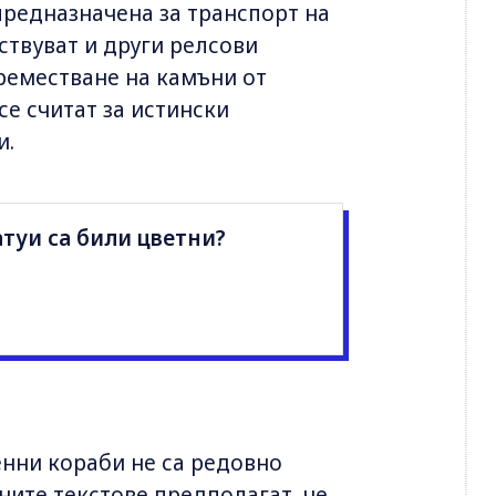
предназначена за транспорт на
ствуват и други релсови
преместване на камъни от
се считат за истински
и.
туи са били цветни?
енни кораби не са редовно
ните текстове предполагат, че