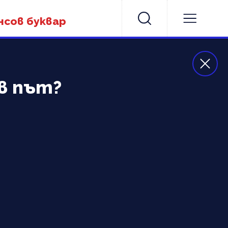
нсов буквар
в път?