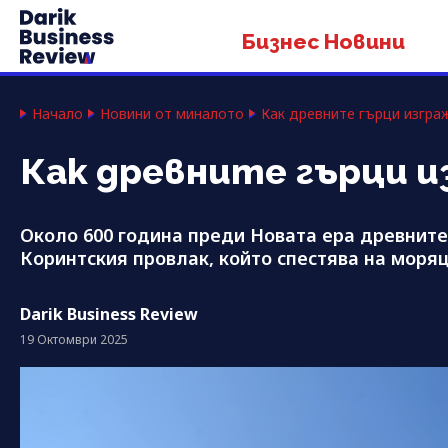
Бизнес Новини
Начало
Новини от миналото
Как древните гърци изгра
Как древните гърци и
Около 600 година преди Новата ера древните 
Коринтския провлак, който спестява на моря
Darik Business Review
19 Октомври 2025