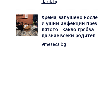
darik.bg
Хрема, запушено носле
и ушни инфекции през
лятотo - какво трябва
да знае всеки родител
9meseca.bg