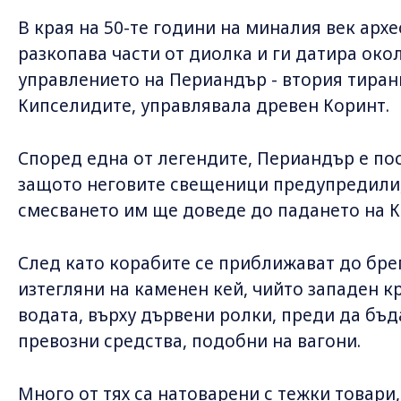
В края на 50-те години на миналия век ар
разкопава части от диолка и ги датира около
управлението на Периандър - втория тиран
Кипселидите, управлявала древен Коринт.
Според една от легендите, Периандър е пос
защото неговите свещеници предупредили, 
смесването им ще доведе до падането на К
След като корабите се приближават до брег
изтегляни на каменен кей, чийто западен к
водата, върху дървени ролки, преди да бъд
превозни средства, подобни на вагони.
Много от тях са натоварени с тежки товари