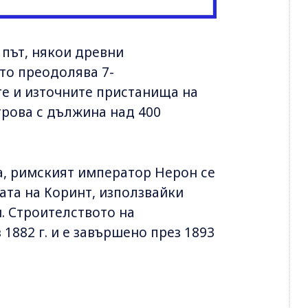
път, някои древни
то преодолява 7-
е и източните пристанища на
трова с дължина над 400
ра, римският император Нерон се
та на Коринт, използвайки
н. Строителството на
1882 г. и е завършено през 1893