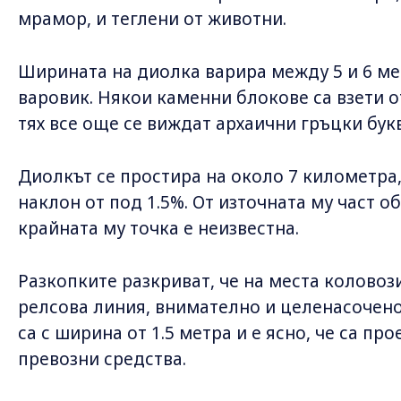
мрамор, и теглени от животни.
Ширината на диолка варира между 5 и 6 мет
варовик. Някои каменни блокове са взети 
тях все още се виждат архаични гръцки бук
Диолкът се простира на около 7 километра,
наклон от под 1.5%. От източната му част о
крайната му точка е неизвестна.
Разкопките разкриват, че на места коловоз
релсова линия, внимателно и целенасочено
са с ширина от 1.5 метра и е ясно, че са пр
превозни средства.