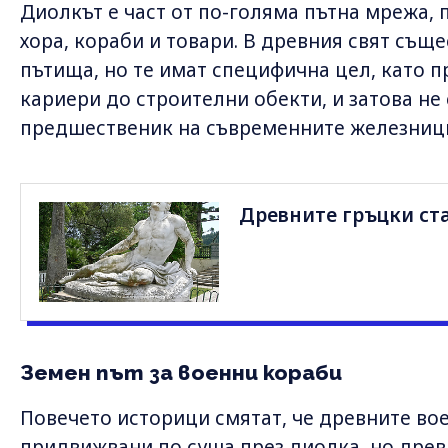
Диолкът е част от по-голяма пътна мрежа, 
хора, кораби и товари. В древния свят съще
пътища, но те имат специфична цел, като 
кариери до строителни обекти, и затова не 
предшественик на съвременните железниц
Древните гръцки ста
Земен път за военни кораби
Повечето историци смятат, че древните во
придвижвани по суша през диолка, но древ