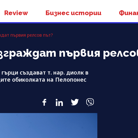
Review
Бизнес истории
Фина
ждат първия релсов път?
зграждат първия релсо
гърци създават т. нар. диолк в
ците обиколката на Пелопонес