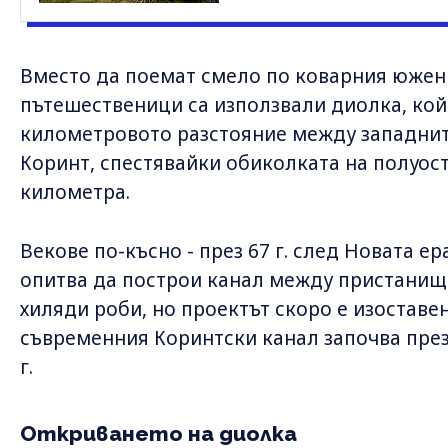
Вместо да поемат смело по коварния южен 
пътешественици са използвали диолка, кой
километровото разстояние между западнит
Коринт, спестявайки обиколката на полуос
километра.
Векове по-късно - през 67 г. след Новата е
опитва да построи канал между пристанища
хиляди роби, но проектът скоро е изоставе
съвременния Коринтски канал започва през 
г.
Откриването на диолка