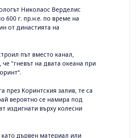
хеологът Николаос Верделис
 600 г. пр.н.е. по време на
ин от династията на
троил път вместо канал,
че "гневът на двата океана при
оринт“.
а през Коринтския залив, те са
рай вероятно се намира под
ат издигнати върху колесни
, като дървен материал или