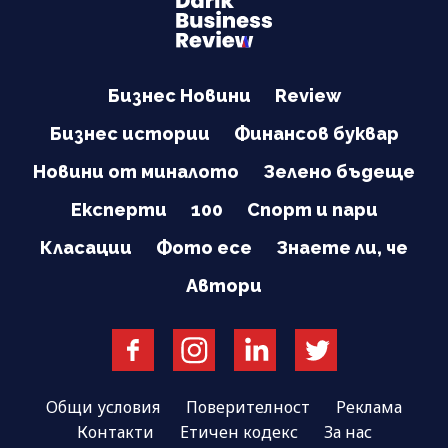
Бизнес Новини
Review
Бизнес истории
Финансов буквар
Новини от миналото
Зелено бъдеще
Експерти
100
Спорт и пари
Класации
Фото есе
Знаете ли, че
Автори
Общи условия
Поверителност
Реклама
Контакти
Етичен кодекс
За нас