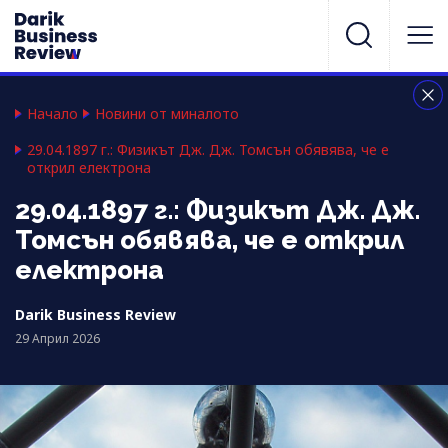
Начало
Новини от миналото
29.04.1897 г.: Физикът Дж. Дж. Томсън обявява, че е
открил електрона
29.04.1897 г.: Физикът Дж. Дж.
Томсън обявява, че е открил
електрона
Darik Business Review
29 Април 2026