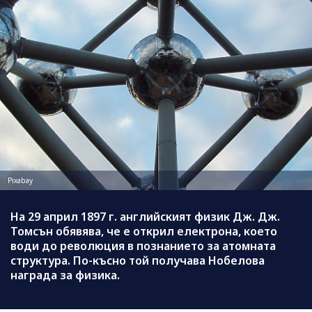
Pixabay
На 29 април 1897 г. английският физик Дж. Дж.
Томсън обявява, че е открил електрона, което
води до революция в познанието за атомната
структура. По-късно той получава Нобелова
награда за физика.