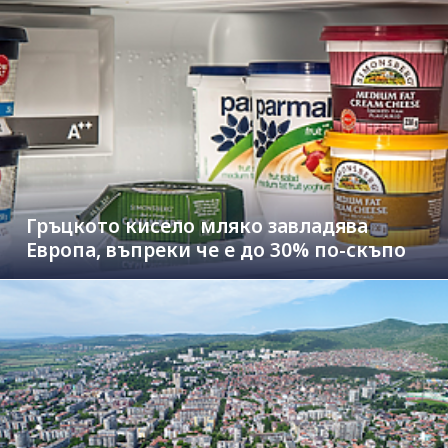
Гръцкото кисело мляко завладява
Европа, въпреки че е до 30% по-скъпо