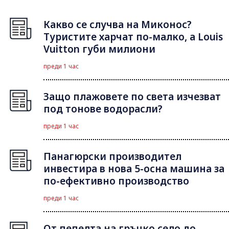
Какво се случва на Миконос?
Туристите харчат по-малко, а Louis
Vuitton губи милиони
преди 1 час
Защо плажовете по света изчезват
под тонове водорасли?
преди 1 час
Панагюрски производител
инвестира в нова 5-осна машина за
по-ефективно производство
преди 1 час
От пепелта на гръцко село до