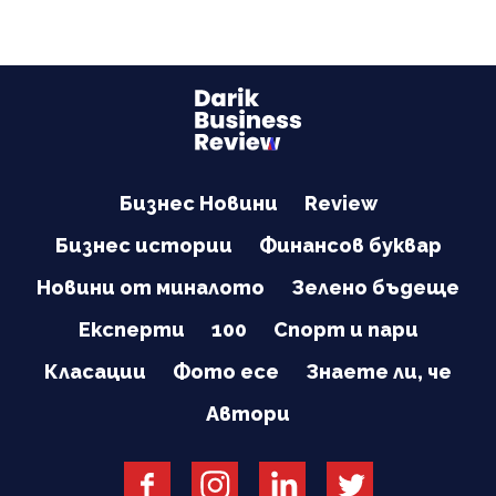
Бизнес Новини
Review
Бизнес истории
Финансов буквар
Новини от миналото
Зелено бъдеще
Експерти
100
Спорт и пари
Класации
Фото есе
Знаете ли, че
Автори