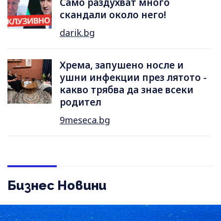
Само раздухват много
скандали около него!
darik.bg
Хрема, запушено носле и
ушни инфекции през лятотo -
какво трябва да знае всеки
родител
9meseca.bg
Бизнес Новини