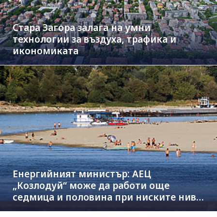
Стара Загора залага на умни
технологии за въздуха, трафика и
икономиката
Енергийният министър: АЕЦ
„Козлодуй“ може да работи още
седмица и половина при ниските нива
на Дунав