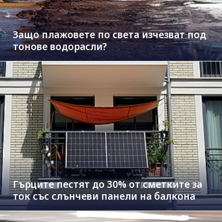
Защо плажовете по света изчезват под
тонове водорасли?
Гърците пестят до 30% от сметките за
ток със слънчеви панели на балкона