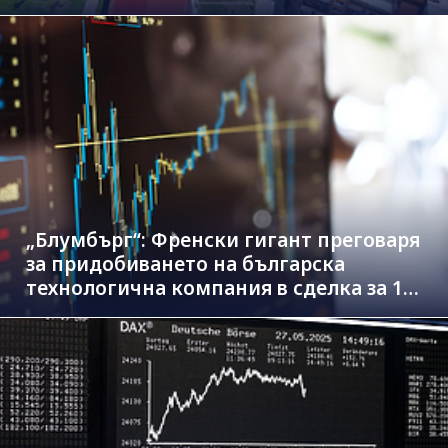
„Блумбърг“: Френски гигант преговаря
за придобиването на българска
технологична компания в сделка за 1.3
млрд. евро