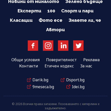
Новини от миналото
Зелено бъдеще
Експерти
100
Спорт и пари
Класации
Фото есе
Знаете ли, че
Автори
Общи условия
Поверителност
Реклама
Контакти
Етичен кодекс
За нас
Darik.bg
Dsport.bg
9meseca.bg
Idei.bg
© 2026 Всички права запазени. Позоваването с хиперлинк е
задължително.