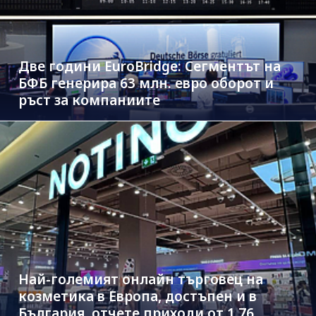
Две години EuroBridge: Сегментът на
БФБ генерира 63 млн. евро оборот и
ръст за компаниите
Най-големият онлайн търговец на
козметика в Европа, достъпен и в
България, отчете приходи от 1.76