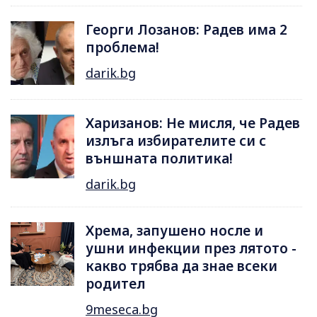
Георги Лозанов: Радев има 2
проблема!
darik.bg
Харизанов: Не мисля, че Радев
излъга избирателите си с
външната политика!
darik.bg
Хрема, запушено носле и
ушни инфекции през лятотo -
какво трябва да знае всеки
родител
9meseca.bg