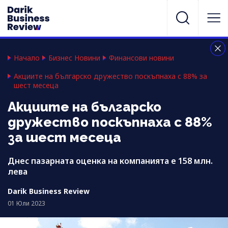
Начало
Бизнес Новини
Финансови новини
Акциите на българско дружество поскъпнаха с 88% за
шест месеца
Акциите на българско
дружество поскъпнаха с 88%
за шест месеца
Днес пазарната оценка на компанията е 158 млн.
лева
Darik Business Review
01 Юли 2023