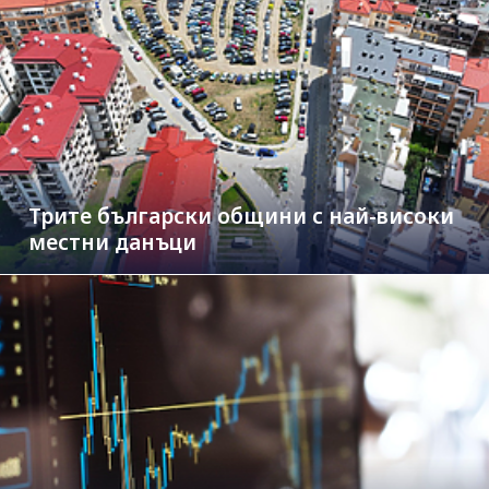
Трите български общини с най-високи
местни данъци