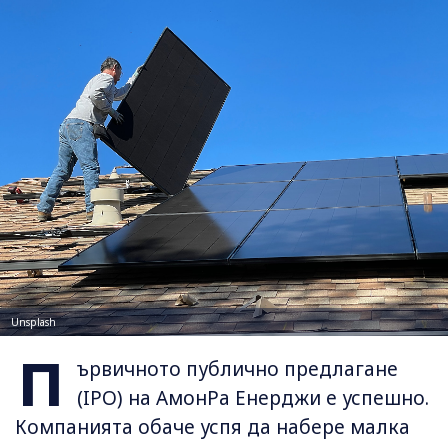
Unsplash
П
ървичното публично предлагане
(IPO) на АмонРа Енерджи е успешно.
Компанията обаче успя да набере малка