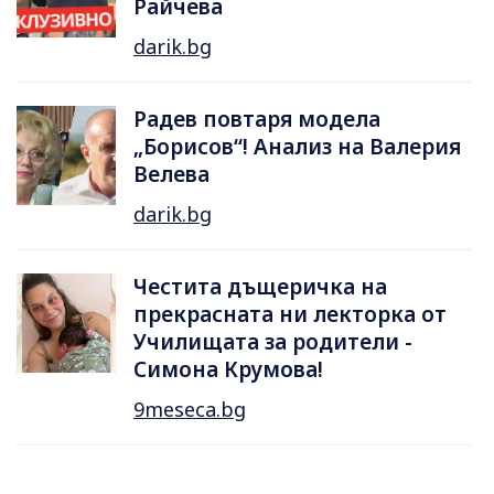
Райчева
darik.bg
Радев повтаря модела
„Борисов“! Анализ на Валерия
Велева
darik.bg
Честита дъщеричка на
прекрасната ни лекторка от
Училищата за родители -
Симона Крумова!
9meseca.bg