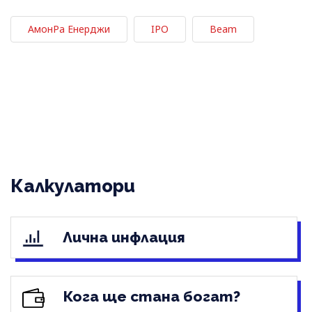
АмонРа Енерджи
IPO
Beam
Калкулатори
Лична инфлация
Кога ще стана богат?