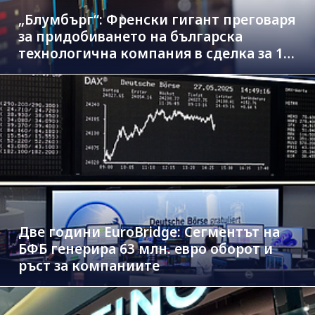
„Блумбърг“: Френски гигант преговаря
за придобиването на българска
технологична компания в сделка за 1.3
млрд. евро
Две години EuroBridge: Сегментът на
БФБ генерира 63 млн. евро оборот и
ръст за компаниите