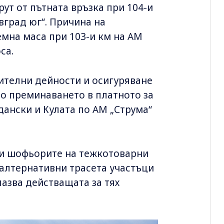
ут от пътната връзка при 104-и
евград юг“. Причина на
емна маса при 103-и км на АМ
са.
ителни дейности и осигуряване
о преминаването в платното за
ански и Кулата по АМ „Струма“
ни шофьорите на тежкотоварни
 алтернативни трасета участъци
пазва действащата за тях