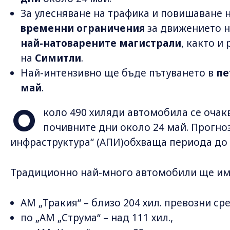
За улесняване на трафика и повишаване 
временни ограничения
за движението 
най-натоварените магистрали
, както и
на
Симитли
.
Най-интензивно ще бъде пътуването в
пе
май
.
О
коло 490 хиляди автомобила се очакв
почивните дни около 24 май. Прогно
инфраструктура“ (АПИ)обхваща периода до 
Традиционно най-много автомобили ще им
АМ „Тракия“ – близо 204 хил. превозни ср
по „АМ „Струма“ – над 111 хил.,