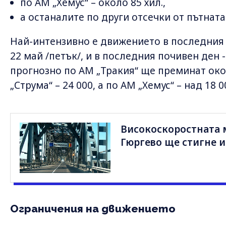
по АМ „Хемус“ – около 85 хил.,
а останалите по други отсечки от пътнат
Най-интензивно е движението в последния 
22 май /петък/, и в последния почивен ден 
прогнозно по АМ „Тракия“ ще преминат око
„Струма“ – 24 000, а по АМ „Хемус“ – над 18 0
Високоскоростната 
Гюргево ще стигне и
Ограничения на движението