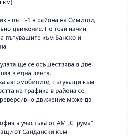
 км).
к - път I-1 в района на Симитли,
ивно движение. По този начин
а пътуващите към Банско и
на:
Кулата ще се осъществява в две
шва в една лента.
 за автомобилите, пътуващи към
остта на трафика в района се
 реверсивно движение може да
офия в участъка от АМ „Струма“
уващи от Сандански към