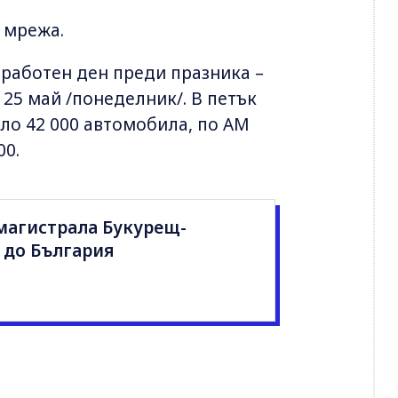
а мрежа.
работен ден преди празника –
- 25 май /понеделник/. В петък
ло 42 000 автомобила, по АМ
00.
магистрала Букурещ-
 до България