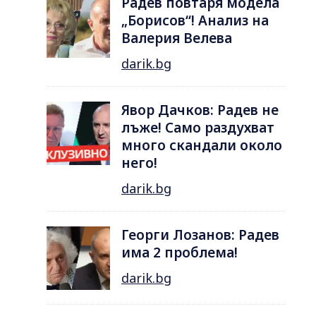
Радев повтаря модела
„Борисов“! Анализ на
Валерия Велева
darik.bg
Явор Дачков: Радев не
лъже! Само раздухват
много скандали около
него!
darik.bg
Георги Лозанов: Радев
има 2 проблема!
darik.bg