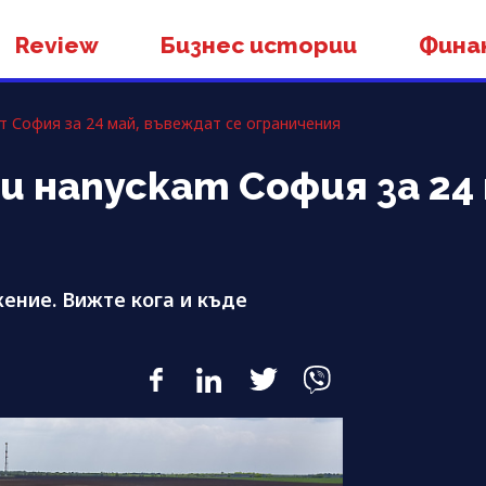
Review
Бизнес истории
Фина
ат София за 24 май, въвеждат се ограничения
ли напускат София за 2
ение. Вижте кога и къде