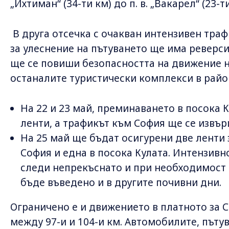
„Ихтиман“ (34-ти км) до п. в. „Вакарел“ (23-ти
В друга отсечка с очакван интензивен трафи
за улеснение на пътуването ще има реверс
ще се повиши безопасността на движение н
останалите туристически комплекси в райо
На 22 и 23 май, преминаването в посока 
ленти, а трафикът към София ще се извър
На 25 май ще бъдат осигурени две ленти
София и една в посока Кулата. Интензивн
следи непрекъснато и при необходимост
бъде въведено и в другите почивни дни.
Ограничено е и движението в платното за С
между 97-и и 104-и км. Автомобилите, път