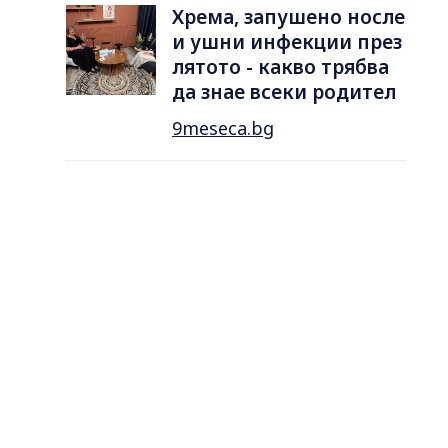
Хрема, запушено носле
и ушни инфекции през
лятотo - какво трябва
да знае всеки родител
9meseca.bg