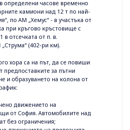
 в определени часове временно
рните камиони над 12 т по най-
, по АМ „Хемус“ - в участъка от
зка при кръгово кръстовище с
1 в отсечката от п. в.
М „Струма“ (402-ри км).
ого хора са на път, да се повиши
т предпоставките за пътни
е и образуването на колона от
рафик:
ничено движението на
ащи от София. Автомобилите над
ат без ограничения;