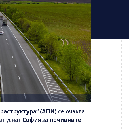
раструктура“ (АПИ)
се очаква
апуснат
София
за
почивните