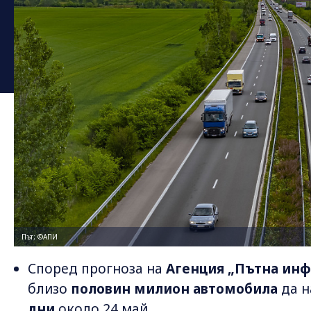
Път; ©АПИ
Според прогноза на
Агенция „Пътна инф
близо
половин милион автомобила
да н
дни
около 24 май.