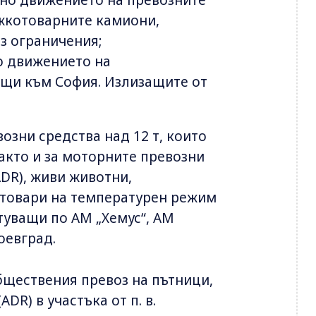
чено движението на превозните
ежкотоварните камиони,
з ограничения;
но движението на
ащи към София. Излизащите от
озни средства над 12 т, които
акто и за моторните превозни
ADR), живи животни,
 товари на температурен режим
туващи по АМ „Хемус“, АМ
гоевград.
обществения превоз на пътници,
DR) в участъка от п. в.