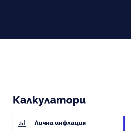
Калкулатори
Лична инфлация