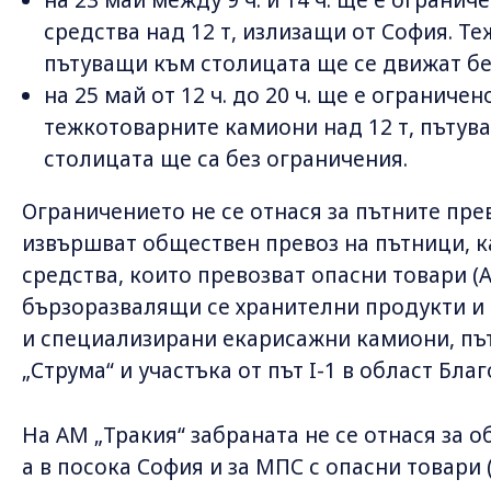
на 23 май между 9 ч. и 14 ч. ще е ограни
средства над 12 т, излизащи от София. Т
пътуващи към столицата ще се движат бе
на 25 май от 12 ч. до 20 ч. ще е ограниче
тежкотоварните камиони над 12 т, пътув
столицата ще са без ограничения.
Ограничението не се отнася за пътните прев
извършват обществен превоз на пътници, к
средства, които превозват опасни товари (
бързоразвалящи се хранителни продукти и
и специализирани екарисажни камиони, пъ
„Струма“ и участъка от път I-1 в област Бла
На АМ „Тракия“ забраната не се отнася за 
а в посока София и за МПС с опасни товари (A