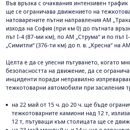
Във връзка с очаквания интензивен трафик
ще се ограничава движението на тежкотова
натоварените пътни направления АМ „Тракия“
изхода на София (при км 0) до пътната връ
път I-4 (87-ми км), по АМ „Струма“ и по път I-
„Симитли“ (376-ти км) до п. в. „Кресна“ на А
Целта е да се улесни пътуването, когато мн
безопасността на движение, да се огранича
инциденти поради неправилно изпреварван
тежкотоварни автомобили при засиления т
на 22 май от 15 ч. до 20 ч. ще бъде огра
тежкотоварните камиони над 12 т, излиз
12 т, пътуващи към столицата ще се движ