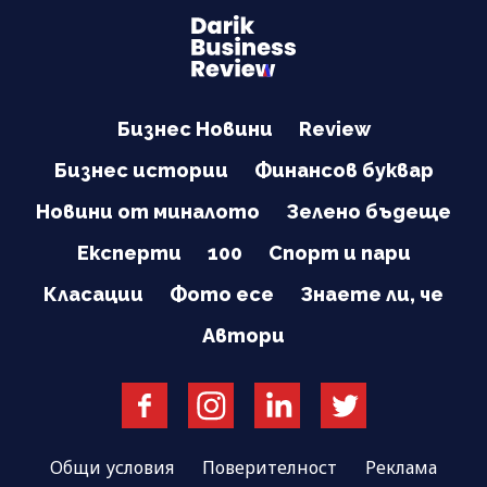
Бизнес Новини
Review
Бизнес истории
Финансов буквар
Новини от миналото
Зелено бъдеще
Експерти
100
Спорт и пари
Класации
Фото есе
Знаете ли, че
Автори
Общи условия
Поверителност
Реклама