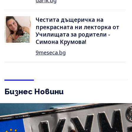
darik.bg
Честита дъщеричка на
прекрасната ни лекторка от
Училищата за родители -
Симона Крумова!
9meseca.bg
Бизнес Новини