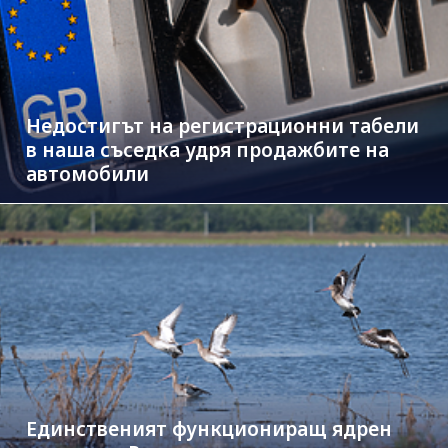
Недостигът на регистрационни табели
в наша съседка удря продажбите на
автомобили
Единственият функциониращ ядрен