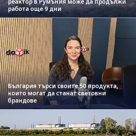
реактор в Румъния може да продължи
работа още 9 дни
България търси своите 50 продукта,
които могат да станат световни
брандове