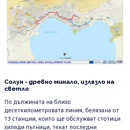
Солун - древно минало, излязло на
светло
По дължината на близо
десеткилометровата линия, белязана от
13 станции, които ще обслужват стотици
хиляди пътници, текат последни