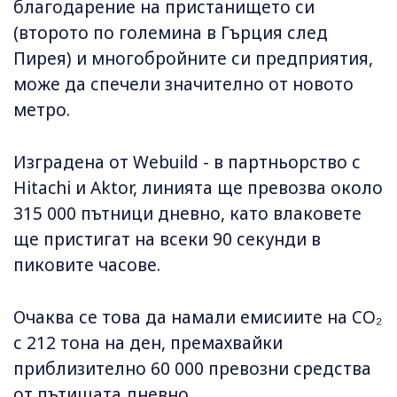
благодарение на пристанището си
(второто по големина в Гърция след
Пирея) и многобройните си предприятия,
може да спечели значително от новото
метро.
Изградена от Webuild - в партньорство с
Hitachi и Aktor, линията ще превозва около
315 000 пътници дневно, като влаковете
ще пристигат на всеки 90 секунди в
пиковите часове.
Очаква се това да намали емисиите на CO₂
с 212 тона на ден, премахвайки
приблизително 60 000 превозни средства
от пътищата дневно.