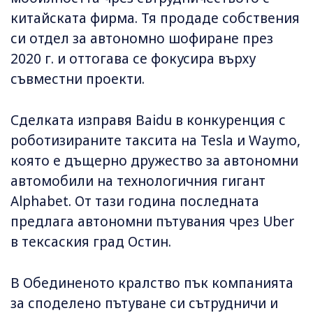
китайската фирма. Тя продаде собствения
си отдел за автономно шофиране през
2020 г. и оттогава се фокусира върху
съвместни проекти.
Сделката изправя Baidu в конкуренция с
роботизираните таксита на Tesla и Waymo,
която е дъщерно дружество за автономни
автомобили на технологичния гигант
Аlphabet. От тази година последната
предлага автономни пътувания чрез Uber
в тексаския град Остин.
В Обединеното кралство пък компанията
за споделено пътуване си сътрудничи и