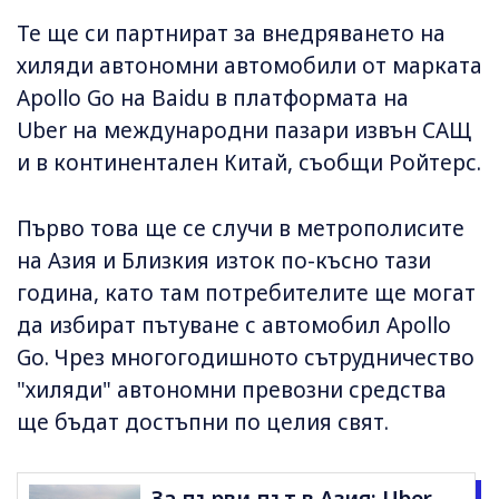
Те ще си партнират за внедряването на
хиляди автономни автомобили от марката
Apollo Go на Baidu в платформата на
Uber на международни пазари извън САЩ
и в континентален Китай, съобщи Ройтерс.
Първо това ще се случи в метрополисите
на Азия и Близкия изток по-късно тази
година, като там потребителите ще могат
да избират пътуване с автомобил Apollo
Go. Чрез многогодишното сътрудничество
"хиляди" автономни превозни средства
ще бъдат достъпни по целия свят.