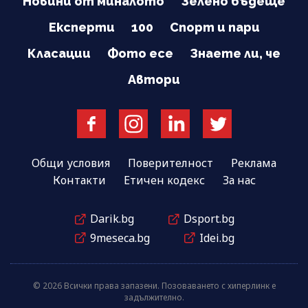
Новини от миналото
Зелено бъдеще
Експерти
100
Спорт и пари
Класации
Фото есе
Знаете ли, че
Автори
Общи условия
Поверителност
Реклама
Контакти
Етичен кодекс
За нас
Darik.bg
Dsport.bg
9meseca.bg
Idei.bg
© 2026 Всички права запазени. Позоваването с хиперлинк е
задължително.