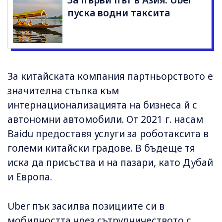
За първи път в Азия: Uber
пуска водни таксита
За китайската компания партньорството е
значителна стъпка към
интернационализацията на бизнеса й с
автономни автомобили. От 2021 г. насам
Baidu предоставя услуги за роботаксита в
големи китайски градове. В бъдеще тя
иска да присъства и на пазари, като Дубай
и Европа.
Uber пък засилва позициите си в
мобилността чрез сътрудничеството с