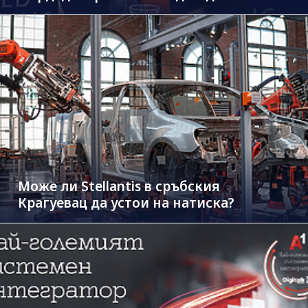
Може ли Stellantis в сръбския
Крагуевац да устои на натиска?