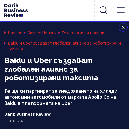
Начало
Бизнес Новини
Технологични новини
Baidu и Uber създават глобален алианс за роботизирани
таксита
Baidu и Uber създават
глобален алианс за
роботизирани таксита
Те ще си партнират за внедряването на хиляди
автономни автомобили от марката Apollo Go на
Baidu в платформата на Uber
Darik Business Review
16 Юли 2025