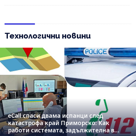
Технологични новини
eCall спаси двама испанци след
катастрофа край Приморско: Как
работи системата, задължителна в