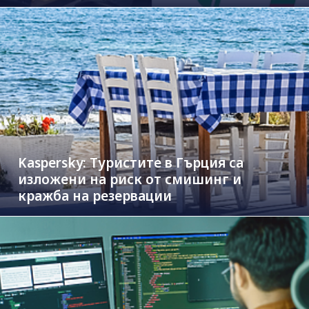
новите коли
Kaspersky: Туристите в Гърция са
изложени на риск от смишинг и
кражба на резервации