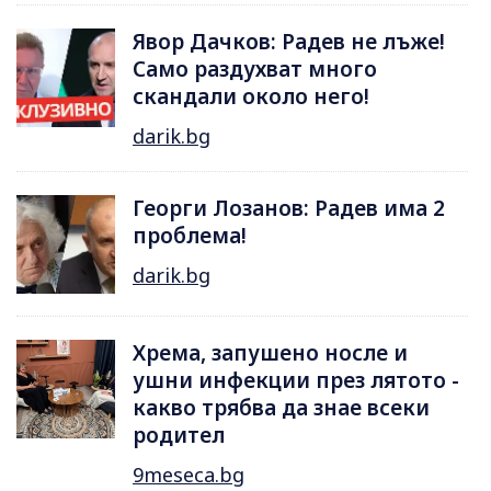
Явор Дачков: Радев не лъже!
Само раздухват много
скандали около него!
darik.bg
Георги Лозанов: Радев има 2
проблема!
darik.bg
Хрема, запушено носле и
ушни инфекции през лятотo -
какво трябва да знае всеки
родител
9meseca.bg