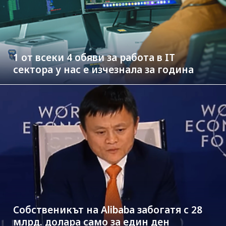
1 от всеки 4 обяви за работа в IT
сектора у нас е изчезнала за година
Собственикът на Alibaba забогатя с 28
млрд. долара само за един ден