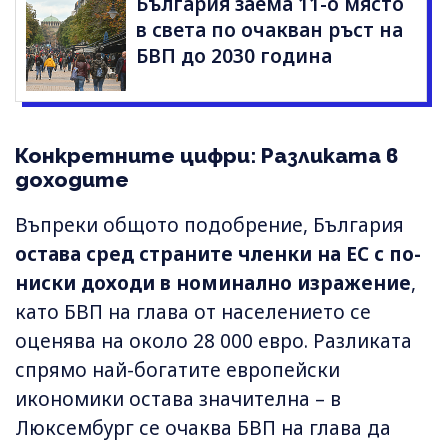
България заема 11-о място
в света по очакван ръст на
БВП до 2030 година
Конкретните цифри: Разликата в
доходите
Въпреки общото подобрение, България
остава сред страните членки на ЕС с по-
ниски доходи в номинално изражение
,
като БВП на глава от населението се
оценява на около 28 000 евро. Разликата
спрямо най-богатите европейски
икономики остава значителна – в
Люксембург се очаква БВП на глава да