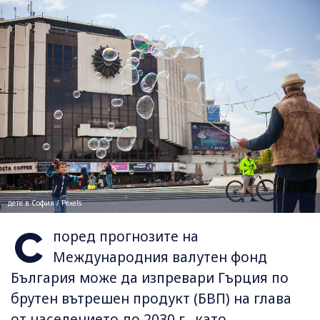
дете в София / Pexels
С
поред прогнозите на
Международния валутен фонд
България може да изпревари Гърция по
брутен вътрешен продукт (БВП) на глава
от населението до 2030 г., като