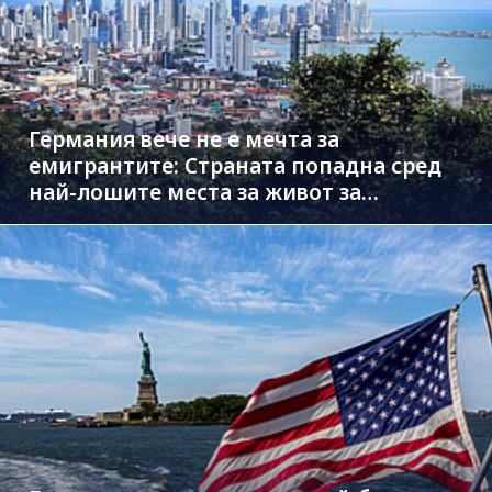
Германия вече не е мечта за
емигрантите: Страната попадна сред
най-лошите места за живот за
чужденци