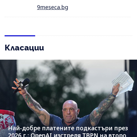
9meseca.bg
Класации
Най-добре платените подкастъри през
2026 г.: OpenAI изстреля TBPN на второ