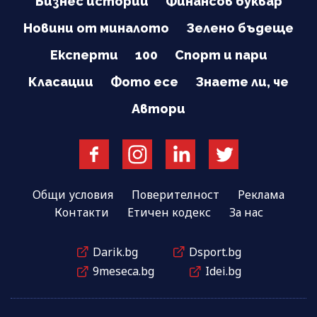
Бизнес истории
Финансов буквар
Новини от миналото
Зелено бъдеще
Експерти
100
Спорт и пари
Класации
Фото есе
Знаете ли, че
Автори
Общи условия
Поверителност
Реклама
Контакти
Етичен кодекс
За нас
Darik.bg
Dsport.bg
9meseca.bg
Idei.bg