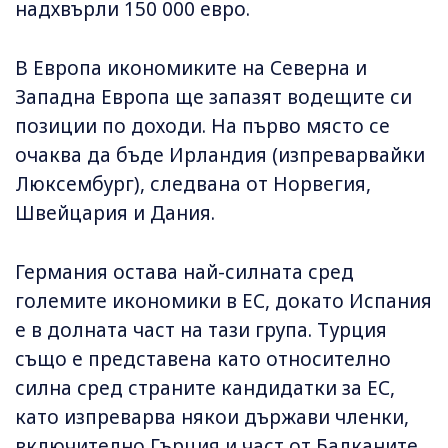
надхвърли 150 000 евро.
В Европа икономиките на Северна и
Западна Европа ще запазят водещите си
позиции по доходи. На първо място се
очаква да бъде Ирландия (изпреварвайки
Люксембург), следвана от Норвегия,
Швейцария и Дания.
Германия остава най-силната сред
големите икономики в ЕС, докато Испания
е в долната част на тази група. Турция
също е представена като относително
силна сред страните кандидатки за ЕС,
като изпреварва някои държави членки,
включително Гърция и част от Балканите.