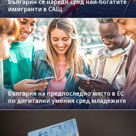
Българин се нареди сред най-богатите
имигранти в САЩ
България на предпоследно място в ЕС
по дигитални умения сред младежите