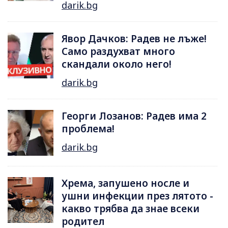
darik.bg
Явор Дачков: Радев не лъже!
Само раздухват много
скандали около него!
darik.bg
Георги Лозанов: Радев има 2
проблема!
darik.bg
Хрема, запушено носле и
ушни инфекции през лятотo -
какво трябва да знае всеки
родител