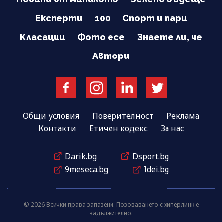
Експерти
100
Спорт и пари
Класации
Фото есе
Знаете ли, че
Автори
Общи условия
Поверителност
Реклама
Контакти
Етичен кодекс
За нас
Darik.bg
Dsport.bg
9meseca.bg
Idei.bg
© 2026 Всички права запазени. Позоваването с хиперлинк е
задължително.