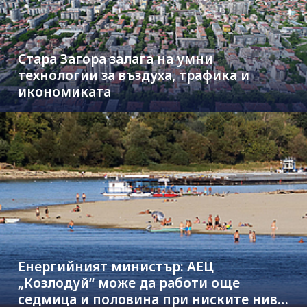
Стара Загора залага на умни
технологии за въздуха, трафика и
икономиката
Енергийният министър: АЕЦ
„Козлодуй“ може да работи още
седмица и половина при ниските нива