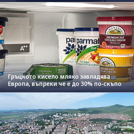
Гръцкото кисело мляко завладява
Европа, въпреки че е до 30% по-скъпо