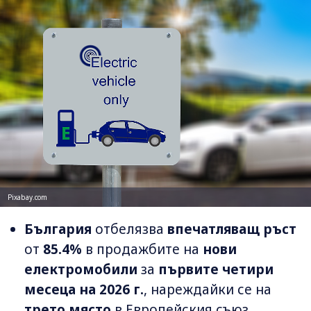
Pixabay.com
България
отбелязва
впечатляващ ръст
от
85.4%
в продажбите на
нови
електромобили
за
първите четири
месеца на 2026 г.
, нареждайки се на
трето място
в Европейския съюз.