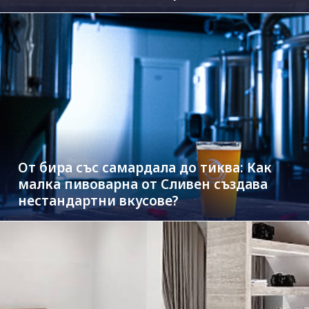
на Дунав
От бира със самардала до тиква: Как
малка пивоварна от Сливен създава
нестандартни вкусове?