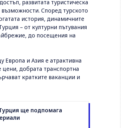
достъп, развитата туристическа
 възможности. Според турското
огатата история, динамичните
Турция – от културни пътувания
райбрежие, до посещения на
у Европа и Азия е атрактивна
е цени, добрата транспортна
ърчават кратките ваканции и
: Турция ще подпомага
сериали