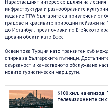
Нарастващият интерес се дължи на лесния 
инфраструктура и разнообразните културни
издание TTW българите са привлечени от б
градове и красивите природни пейзажи на 
до Истанбул, през почивки по Егейското к
древни обекти като Ефес.
Освен това Турция като транзитен хъб межд
спирка за българските пътници. Достъпнит
свързаност и качественото обслужване нас
новите туристически маршрути.
$100 хил. на епизод
телевизионните си 