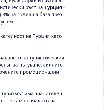
я, Русия, Иран и Грузия в
истически ръст на
Турция
–
 3% на годишна база през
 успех
кателност на Турция като
ичаването на туристическия
стъп за пътуване, силните
сочените промоционални
 туризмът има значителен
ръст е само началото на