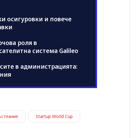
ки осигуровки и повече
авки
ючова роля в
ателитна система Galileo
усите в администрацията:
ения
ъстеание
Startup World Cup