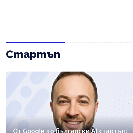
Стартъп
От Google до български AI стартъп: