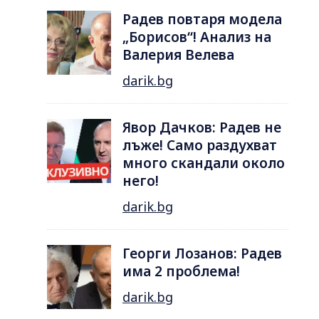
Радев повтаря модела
„Борисов“! Анализ на
Валерия Велева
darik.bg
Явор Дачков: Радев не
лъже! Само раздухват
много скандали около
него!
darik.bg
Георги Лозанов: Радев
има 2 проблема!
darik.bg