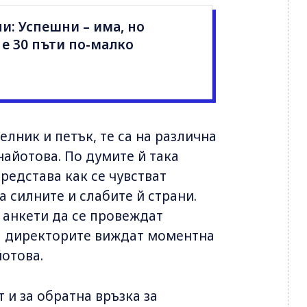
и: Успешни – има, но
 е 30 пъти по-малко
елник и петък, те са на различна
найотова. По думите й така
редстава как се чувстват
а силните и слабите й страни.
 анкети да се провеждат
ка директорите виждат моментна
йотова.
 и за обратна връзка за