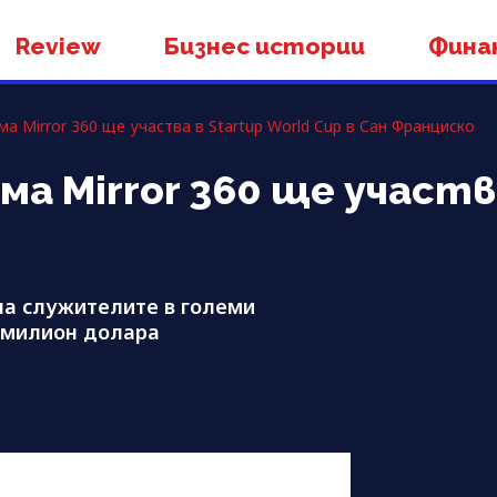
Review
Бизнес истории
Фина
а Mirror 360 ще участва в Startup World Cup в Сан Франциско
 Mirror 360 ще участва
на служителите в големи
1 милион долара