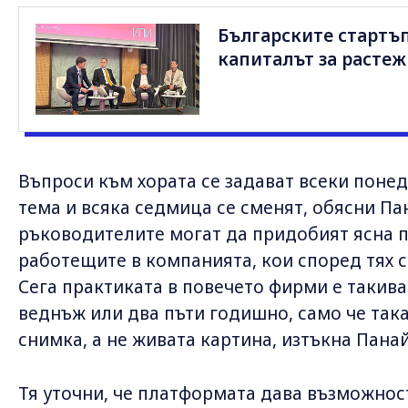
Българските стартъп
капиталът за растеж
Въпроси към хората се задават всеки понед
тема и всяка седмица се сменят, обясни Па
ръководителите могат да придобият ясна п
работещите в компанията, кои според тях с
Сега практиката в повечето фирми е такива
веднъж или два пъти годишно, само че та
снимка, а не живата картина, изтъкна Пана
Тя уточни, че платформата дава възможност