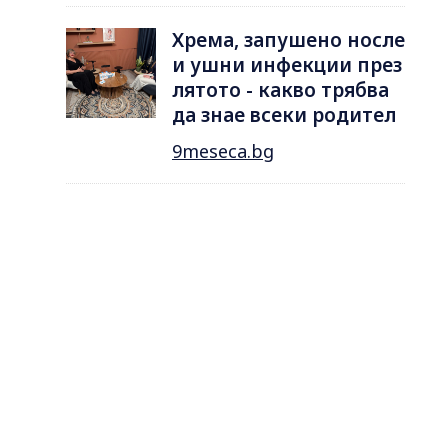
Хрема, запушено носле
и ушни инфекции през
лятотo - какво трябва
да знае всеки родител
9meseca.bg