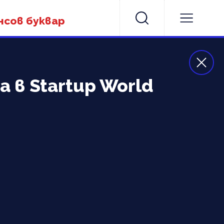
нсов буквар
 в Startup World