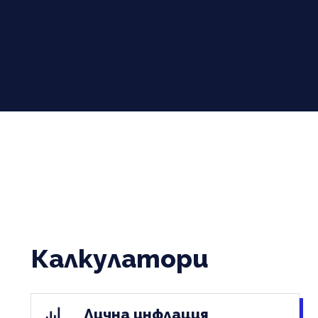
Калкулатори
Лична инфлация