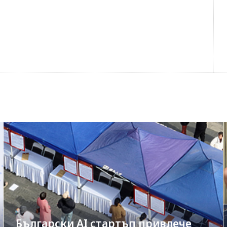
Български AI стартъп привлече