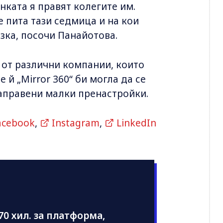
нката я правят колегите им.
 пита тази седмица и на кои
зка, посочи Панайотова.
 от различни компании, които
й „Mirror 360“ би могла да се
направени малки пренастройки.
acebook
,
Instagram
,
LinkedIn
70 хил. за платформа,