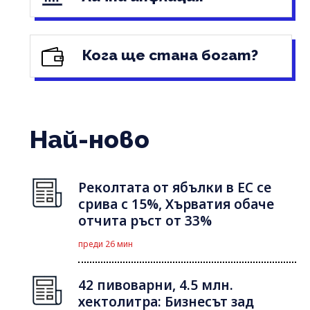
Кога ще стана богат?
Най-ново
Реколтата от ябълки в ЕС се
срива с 15%, Хърватия обаче
отчита ръст от 33%
преди 26 мин
42 пивоварни, 4.5 млн.
хектолитра: Бизнесът зад