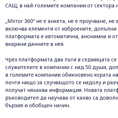
САЩ, в най-големите компании от сектора н
„Mirror 360“ не е анкета, не е проучване, не
включва елементи от изброените, допълни П
платформата е автоматична, анонимна и от
вкарани данните в нея.
Чрез платформата два пъти в седмицата се
служителите в компании с над 50 души, доп
в големите компании обикновено хората на 
почти нищо за случващото се надолу и разч
получат някаква информация. Новата плат
ръководител да научава от какво са доволн
бързия и обобщен начин.