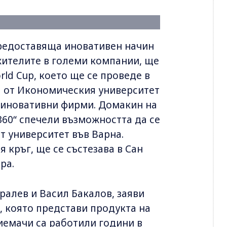
предоставяща иновативен начин
жителите в големи компании, ще
rld Cup, което ще се проведе в
а от Икономическия университет
 иновативни фирми. Домакин на
 360“ спечели възможността да се
т университет във Варна.
 кръг, ще се състезава в Сан
ра.
ралев и Васил Бакалов, заяви
, която представи продукта на
иемачи са работили години в