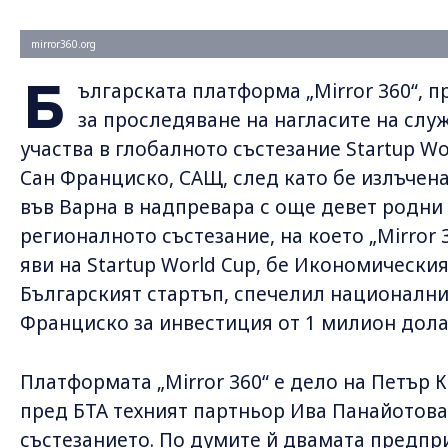
mirror360.org
Б
ългарската платформа „Mirror 360“, 
за проследяване на нагласите на слу
участва в глобалното състезание Startup Wo
Сан Франциско, САЩ, след като бе излъчен
във Варна в надпревара с още девет родни
регионалното състезание, на което „Mirror
яви на Startup World Cup, бе Икономическия
Българският стартъп, спечелил националния
Франциско за инвестиция от 1 милион дола
Платформата „Mirror 360“ е дело на Петър К
пред БТА техният партньор Ива Панайотова
състезанието. По думите й двамата предпр