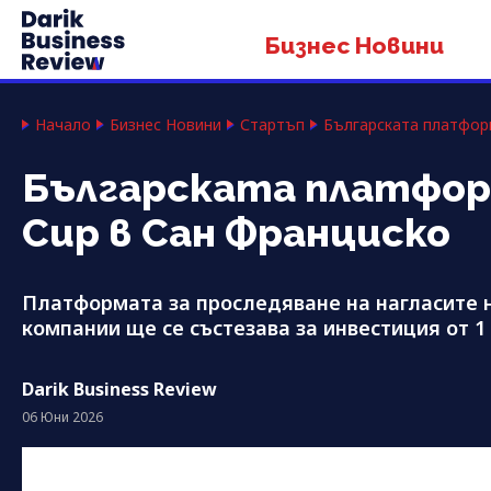
Бизнес Новини
Начало
Бизнес Новини
Стартъп
Българската платформ
Българската платформа
Cup в Сан Франциско
Платформата за проследяване на нагласите 
компании ще се състезава за инвестиция от 
Darik Business Review
06 Юни 2026