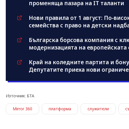
променяща пазара на IT таланти
Нови правила от 1 август: По-висо
семейства с право на детски надб
Българска борсова компания с кл
модернизацията на европейската с
Край на коледните партита и бон
Депутатите приеха нови огранич
Източник: БТА
Mirror 360
платформа
служители
с