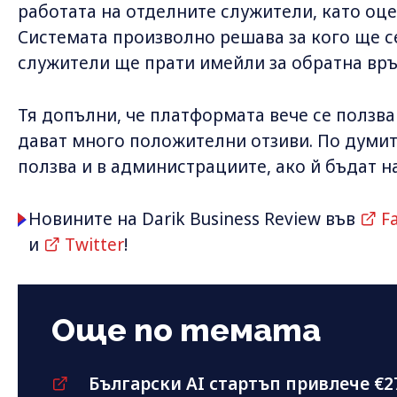
работата на отделните служители, като оце
Системата произволно решава за кого ще се
служители ще прати имейли за обратна връ
Тя допълни, че платформата вече се ползва
дават много положителни отзиви. По думите 
ползва и в администрациите, ако й бъдат 
Новините на Darik Business Review във
F
и
Twitter
!
Още по темата
Български AI стартъп привлече €2