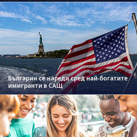
чужденци
Българин се нареди сред най-богатите
имигранти в САЩ