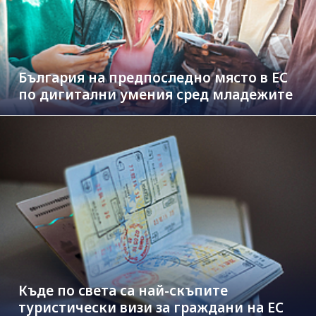
България на предпоследно място в ЕС
по дигитални умения сред младежите
Къде по света са най-скъпите
туристически визи за граждани на ЕС