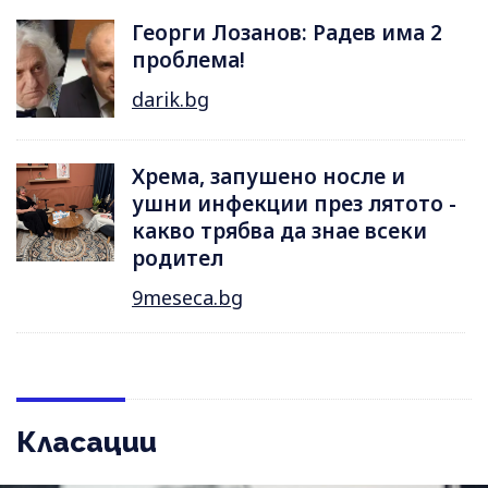
Георги Лозанов: Радев има 2
проблема!
darik.bg
Хрема, запушено носле и
ушни инфекции през лятотo -
какво трябва да знае всеки
родител
9meseca.bg
Класации