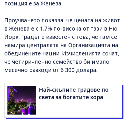
позиция е за Женева.
Проучването показва, че цената на живот
в Женева е с 1.7% по-висока от тази в Ню
Йорк. Градът е известен с това, че там се
намира централата на Организацията на
обединените нации. Изчисленията сочат,
че четиричленно семейство би имало
месечно разходи от 6 300 долара.
Най-скъпите градове по
света за богатите хора