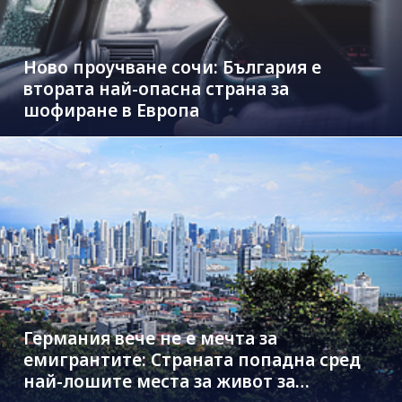
Ново проучване сочи: България е
втората най-опасна страна за
шофиране в Европа
Германия вече не е мечта за
емигрантите: Страната попадна сред
най-лошите места за живот за