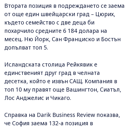
Втората позиция в подреждането се заема
от още един швейцарски град – Цюрих,
където семейство с две деца би
похарчило средните 6 184 долара на
месец. Ню Йорк, Сан Франциско и Бостън
допълват топ 5.
Исландската столица Рейкявик е
единственият друг град в челната
десетка, който е извън САЩ. Компания в
топ 10 му правят още Вашингтон, Сиатъл,
Лос Анджелис и Чикаго.
Справка на Darik Business Review показва,
че София заема 132-а позиция в