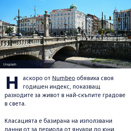
Unsplash
Н
аскоро от
Numbeo
обявиха своя
годишен индекс, показващ
разходите за живот в най-скъпите градове
в света.
Класацията е базирана на използвани
данни от за периода от януари до юни,