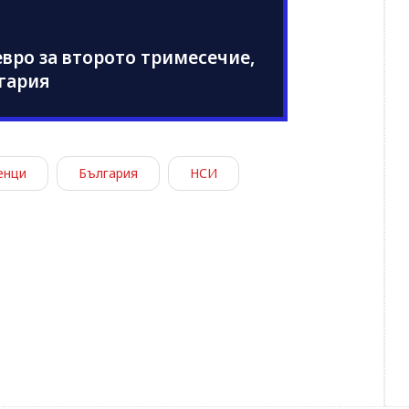
 евро за второто тримесечие,
лгария
енци
България
НСИ