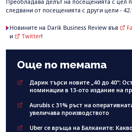
Преобладава делът на посещенията с цел по
следвани от посещенията с други цели - 42.1
Новините на Darik Business Review във
F
и
Twitter
!
Още по темата
Дарик търси новите „40 до 40“: Ос
номинации в 13-ото издание на п
Aurubis с 31% ръст на оперативнат
увеличава производството
Uber се връща на Балканите: Какво