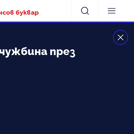
нсов буквар
 чужбина през