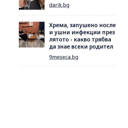
darik.bg
Хрема, запушено носле
и ушни инфекции през
лятотo - какво трябва
да знае всеки родител
9meseca.bg