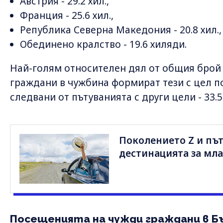
Австрия - 29.2 хил.,
Франция - 25.6 хил.,
Република Северна Македония - 20.8 хил.,
Обединено кралство - 19.6 хиляди.
Най-голям относителен дял от общия брой 
граждани в чужбина формират тези с цел по
следвани от пътуванията с други цели - 33.5
Поколението Z и път
дестинацията за мла
Посещенията на чужди граждани в Б