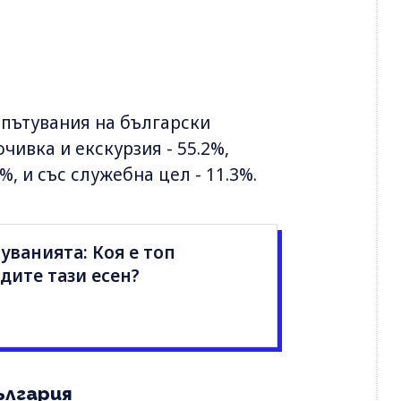
пътувания на български
чивка и екскурзия - 55.2%,
%, и със служебна цел - 11.3%.
уванията: Коя е топ
дите тази есен?
ългария