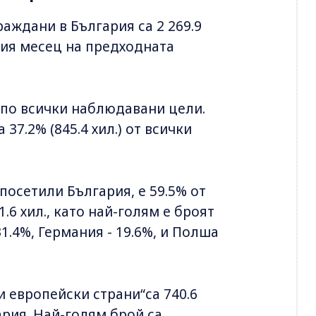
раждани в България са 2 269.9
ъщия месец на предходната
 по всички наблюдавани цели.
37.2% (845.4 хил.) от всички
посетили България, е 59.5% от
6 хил., като най-голям е броят
1.4%, Германия - 19.6%, и Полша
 европейски страни“са 740.6
ария. Най-голям брой са