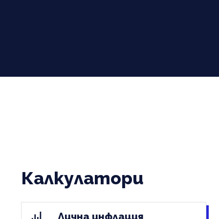
Калкулатори
Лична инфлация