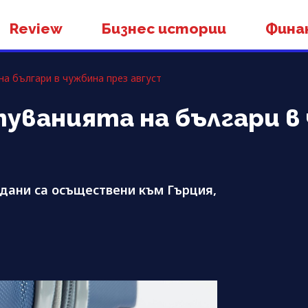
Review
Бизнес истории
Фина
на българи в чужбина през август
туванията на българи в
дани са осъществени към Гърция,