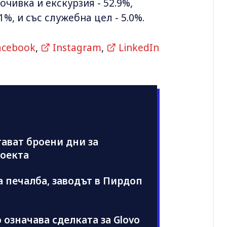
чивка и екскурзия - 52.9%,
%, и със служебна цел - 5.0%.
acebook
,
Instagram
,
LinkedIn
тават броени дни за
роекта
а печалба, заводът в Пирдоп
 означава сделката за Glovo