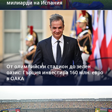
милиарди на Испания
От олимпийски стадион до зелен
оазис: Гърция инвестира 160 млн. евро
в ОАКА