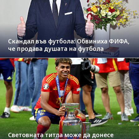
Скандал във футбола: Обвиниха ФИФА,
че продава душата на футбола
Световната титла може да донесе