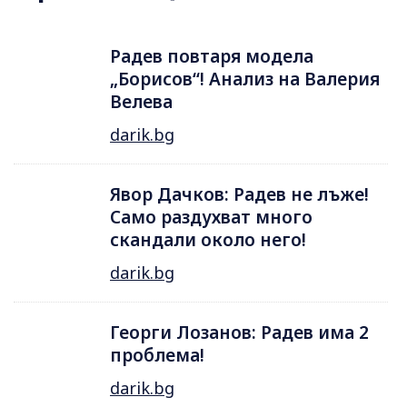
Радев повтаря модела
„Борисов“! Анализ на Валерия
Велева
darik.bg
Явор Дачков: Радев не лъже!
Само раздухват много
скандали около него!
darik.bg
Георги Лозанов: Радев има 2
проблема!
darik.bg