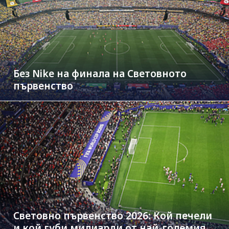
Без Nike на финала на Световното
първенство
Световно първенство 2026: Кой печели
и кой губи милиарди от най-големия