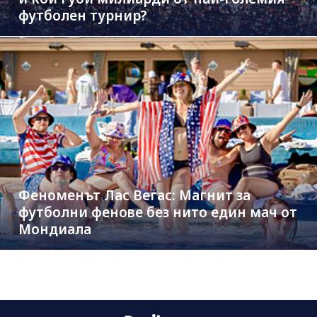
футболен турнир?
Феноменът Лас Вегас: Магнит за
футболни фенове без нито един мач от
Мондиала