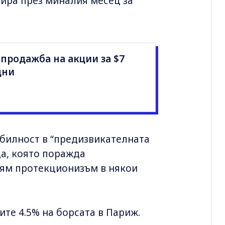
ира през миналия месец за
продажба на акции за $7
дни
табилност в “предизвикателната
а, която поражда
лям протекционизъм в някои
ите 4.5% на борсата в Париж.