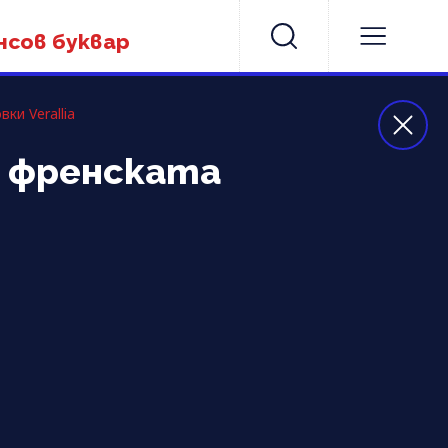
нсов буквар
ки Verallia
а френската