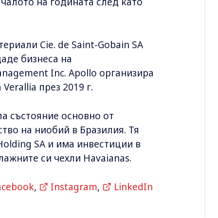
ачалото на годината след като
риали Cie. de Saint-Gobain SA
даде бизнеса на
nagement Inc. Apollo организира
erallia през 2019 г.
а състояние основно от
тво на ниобий в Бразилия. Тя
Holding SA и има инвестиции в
плажните си чехли Havaianas.
acebook
,
Instagram
,
LinkedIn