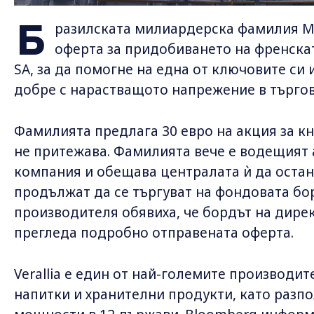
Б
разилската милиардерска фамилия М
оферта за придобиването на френскат
SA, за да помогне на една от ключовите си 
добре с нарастващото напрежение в търгов
Фамилията предлага 30 евро на акция за кни
не притежава. Фамилията вече е водещият
компания и обещава централата ѝ да остане
продължат да се търгуват на фондовата бор
производителя обявиха, че бордът на дире
прегледа подробно отправената оферта.
Verallia е един от най-големите производит
напитки и хранителни продукти, като разп