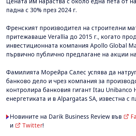
Цената им нараства с около една пета от н
падна с 30% през 2024 г.
Френският производител на строителни мате
притежаваше Verallia до 2015 г., когато про
инвестиционната компания Apollo Global Ma
първично публично предлагане на акции на V
Фамилията Морейра Салес успява да натруп
банково дело и чрез компания за производс
контролира банковия гигант Itau Unibanco 
енергетиката и в Alpargatas SA, известна с 
Новините на Darik Business Review във
F
и
Twitter
!