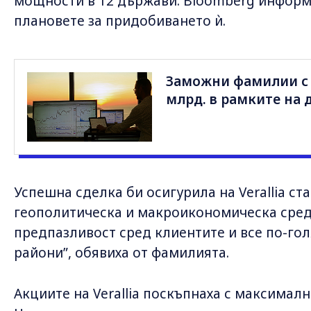
мощности в 12 държави. Bloomberg информ
плановете за придобиването ѝ.
Заможни фамилии с 
млрд. в рамките на 
Успешна сделка би осигурила на Verallia с
геополитическа и макроикономическа сред
предпазливост сред клиентите и все по-го
райони”, обявиха от фамилията.
Акциите на Verallia поскъпнаха с максималн