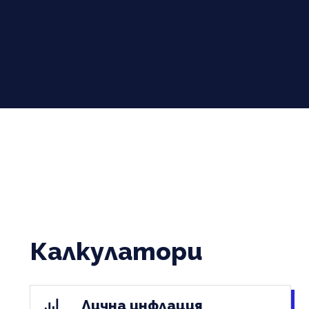
Калкулатори
Лична инфлация