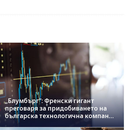
„Блумбърг“: Френски гигант
преговаря за придобиването на
българска технологична компания
в сделка за 1.3 млрд. евро