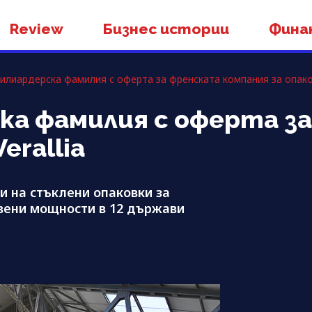
Review
Бизнес истории
Фина
илиардерска фамилия с оферта за френската компания за опаков
ка фамилия с оферта з
erallia
ли на стъклени опаковки за
твени мощности в 12 държави