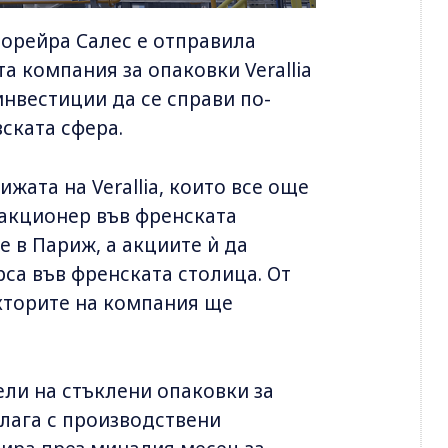
орейра Салес е отправила
а компания за опаковки Verallia
инвестиции да се справи по-
ската сфера.
жата на Verallia, които все още
 акционер във френската
 в Париж, а акциите ѝ да
са във френската столица. От
кторите на компания ще
ели на стъклени опаковки за
олага с производствени