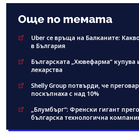
Още по темата
Uber се връща на Балканите: Какво
в България
Българската „Хювефарма“ купува 
лекарства
Shelly Group потвърди, че преговар
поскъпнаха с над 10%
„Блумбърг“: Френски гигант прег
българска технологична компания 