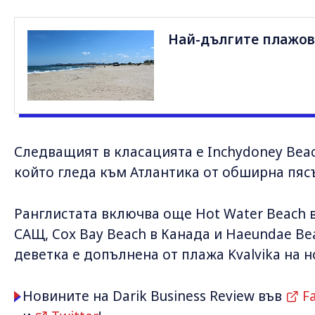
Най-дългите плажов
Следващият в класацията е Inchydoney Bea
който гледа към Атлантика от обширна пяс
Ранглистата включва още Hot Water Beach в
САЩ, Cox Bay Beach в Канада и Haeundae Be
деветка е допълнена от плажа Kvalvika на 
Новините на Darik Business Review във
F