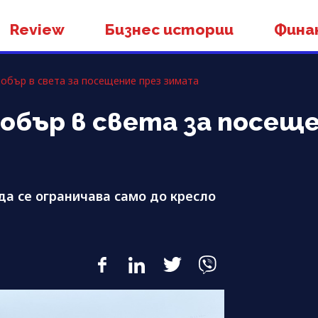
Review
Бизнес истории
Фина
обър в света за посещение през зимата
обър в света за посеще
да се ограничава само до кресло