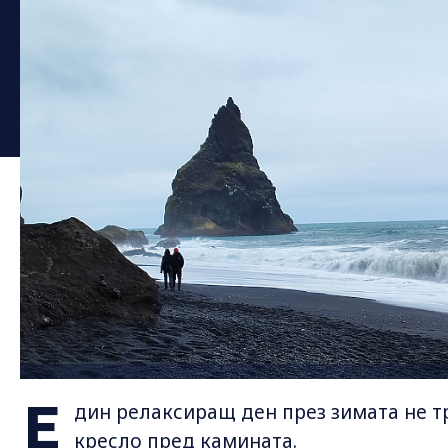
Е
дин релаксиращ ден през зимата не т
кресло пред камината.