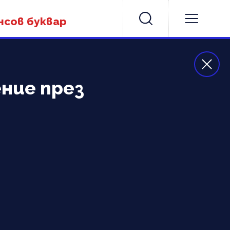
нсов буквар
ние през