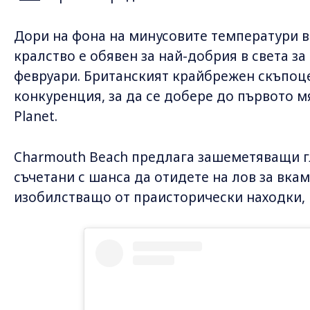
Дори на фона на минусовите температури в
кралство е обявен за най-добрия в света з
февруари. Британският крайбрежен скъпоц
конкуренция, за да се добере до първото м
Planet.
Charmouth Beach предлага зашеметяващи г
съчетани с шанса да отидете на лов за вка
изобилстващо от праисторически находки, п