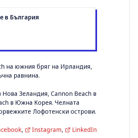
е в България
ch на южния бряг на Ирландия,
ъчна равнина.
 Нова Зеландия, Cannon Beach в
ach в Южна Корея. Челната
норвежките Лофотенски острови.
acebook
,
Instagram
,
LinkedIn