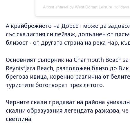
A post shared by West Dorset Leisure Holidays
А крайбрежието на Дорсет може да задовол
със скалистия си пейзаж, допълнен от пяс
близост - от другата страна на река Чар, к
Основният съперник на Charmouth Beach за
Reynisfjara Beach, разположен близо до Вик
брегова ивица, коренно различна от белит
туристите боготворят през лятото.
Черните скали придават на района уникална
скални образувания легендата разказва, че
светлина.