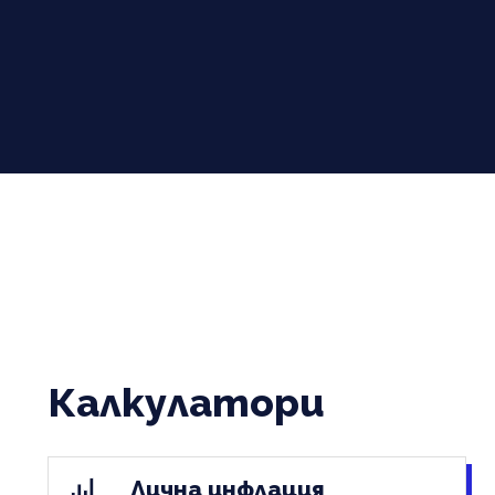
Калкулатори
Лична инфлация