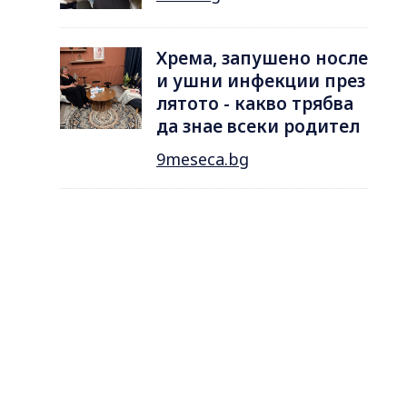
Хрема, запушено носле
и ушни инфекции през
лятотo - какво трябва
да знае всеки родител
9meseca.bg