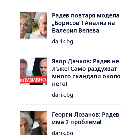
Радев повтаря модела
„Борисов“! Анализ на
Валерия Велева
darik.bg
Явор Дачков: Радев не
лъже! Само раздухват
много скандали около
него!
darik.bg
Георги Лозанов: Радев
има 2 проблема!
darik.bg