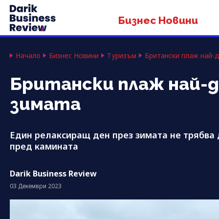
Бизнес Новини
Начало
Бизнес Новини
Туризъм
Британски плаж най-д
Британски плаж най-д
зимата
Един релаксиращ ден през зимата не трябва 
пред камината
Darik Business Review
03 Декември 2023