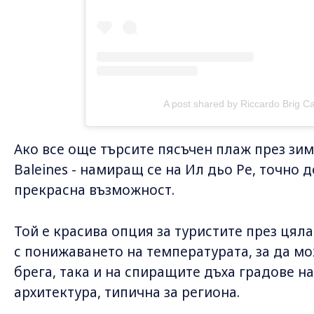
A post shared by Riccardo Brig Ca
Ако все още търсите пясъчен плаж през зима
Baleines - намиращ се на Ил дьо Ре, точно 
прекрасна възможност.
Той е красива опция за туристите през цяла
с понижаването на температурата, за да мо
брега, така и на спиращите дъха градове на
архитектура, типична за региона.