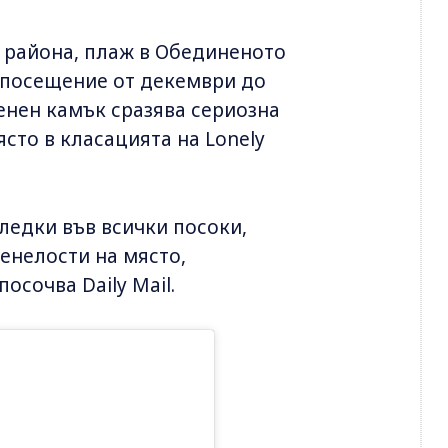
 района, плаж в Обединеното
а посещение от декември до
енен камък сразява сериозна
ясто в класацията на Lonely
ледки във всички посоки,
менелости на място,
осочва Daily Mail.