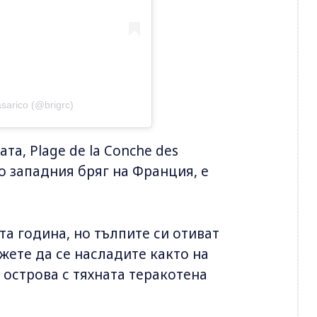
sarico (@brigrc)
та, Plage de la Conche des
до западния бряг на Франция, е
та година, но тълпите си отиват
жете да се насладите както на
 острова с тяхната теракотена