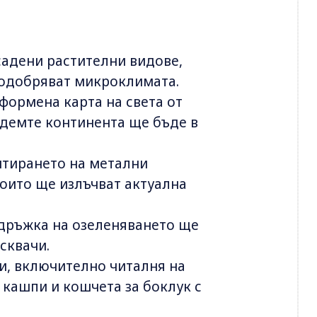
адени растителни видове,
подобряват микроклимата.
формена карта на света от
едемте континента ще бъде в
тирането на метални
които ще излъчват актуална
дръжка на озеленяването ще
сквачи.
, включително читалня на
 кашпи и кошчета за боклук с