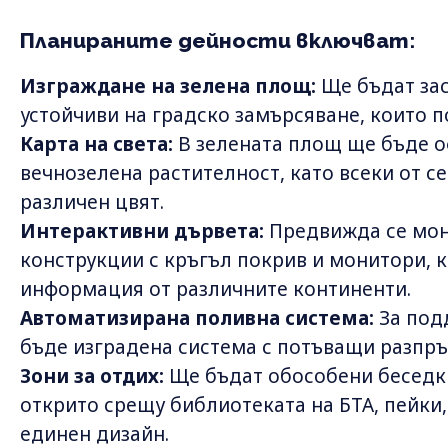
Планираните дейности включват:
Изграждане на зелена площ:
Ще бъдат зас
устойчиви на градско замърсяване, които 
Карта на света:
В зелената площ ще бъде о
вечнозелена растителност, като всеки от с
различен цвят.
Интерактивни дървета:
Предвижда се мон
конструкции с кръгъл покрив и монитори, 
информация от различните континенти.
Автоматизирана поливна система:
За под
бъде изградена система с потъващи разпръ
Зони за отдих:
Ще бъдат обособени беседки
открито срещу библиотеката на БТА, пейки,
единен дизайн.