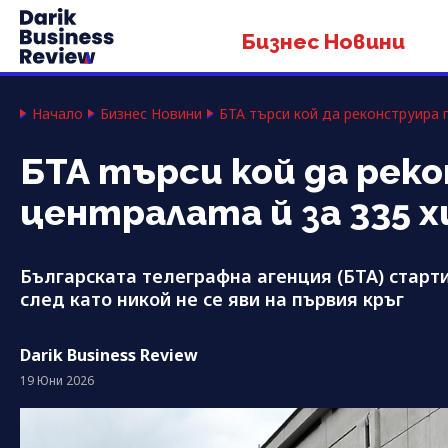
Бизнес Новини
Начало
Бизнес Новини
БТА търси кой да реконструира 
БТА търси кой да ре
централата й за 335 х
Българската телеграфна агенция (БТА) старт
след като никой не се яви на първия кръг
Darik Business Review
19 Юни 2026