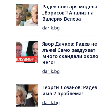
Радев повтаря модела
„Борисов“! Анализ на
Валерия Велева
darik.bg
Явор Дачков: Радев не
лъже! Само раздухват
много скандали около
него!
darik.bg
Георги Лозанов: Радев
има 2 проблема!
darik.bg