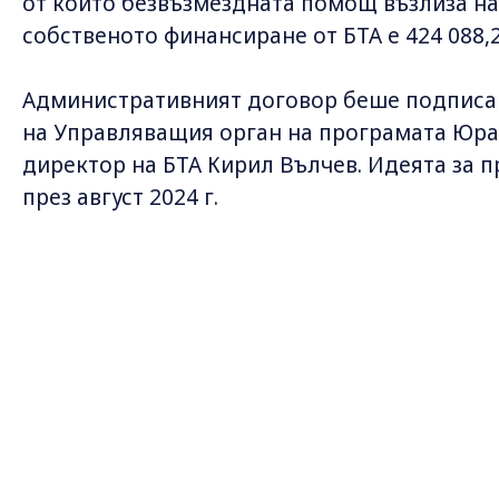
от които безвъзмездната помощ възлиза н
собственото финансиране от БТА е 424 088,2
Административният договор беше подписа
на Управляващия орган на програмата Юра
директор на БТА Кирил Вълчев. Идеята за 
през август 2024 г.