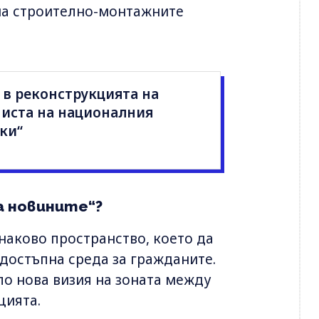
 на строително-монтажните
. в реконструкцията на
писта на националния
ки“
а новините“?
знаково пространство, което да
 достъпна среда за гражданите.
о нова визия на зоната между
цията.