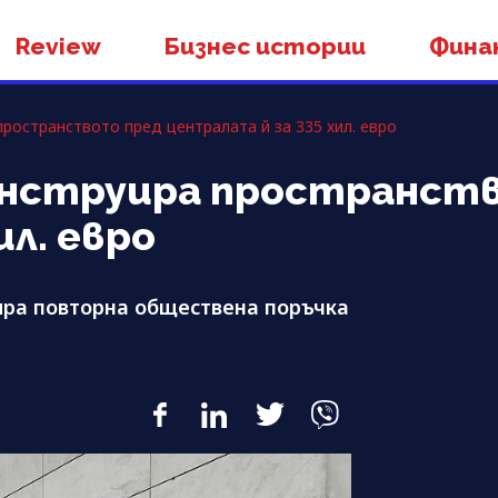
Review
Бизнес истории
Фина
пространството пред централата й за 335 хил. евро
конструира пространст
ил. евро
ира повторна обществена поръчка