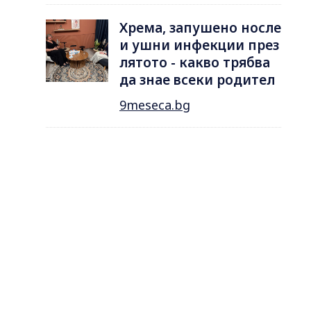
Хрема, запушено носле
и ушни инфекции през
лятотo - какво трябва
да знае всеки родител
9meseca.bg