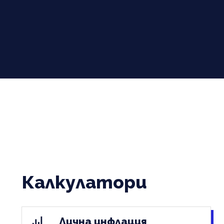
Калкулатори
Лична инфлация