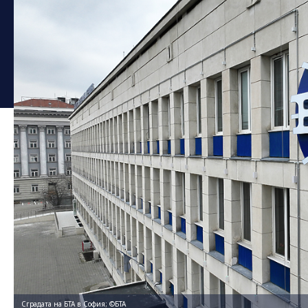
Сградата на БТА в София; ©БТА