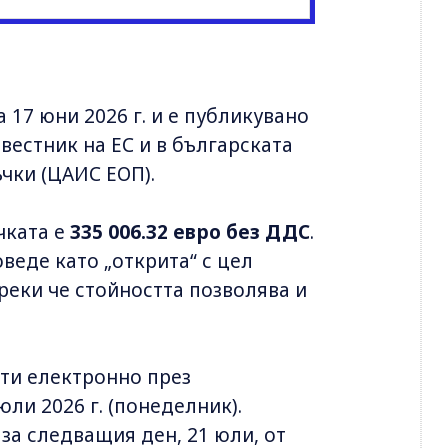
 17 юни 2026 г. и е публикувано
вестник на ЕС и в българската
чки (ЦАИС ЕОП).
чката е
335 006.32 евро без ДДС
.
веде като „открита“ с цел
реки че стойността позволява и
ти електронно през
ли 2026 г. (понеделник).
за следващия ден, 21 юли, от