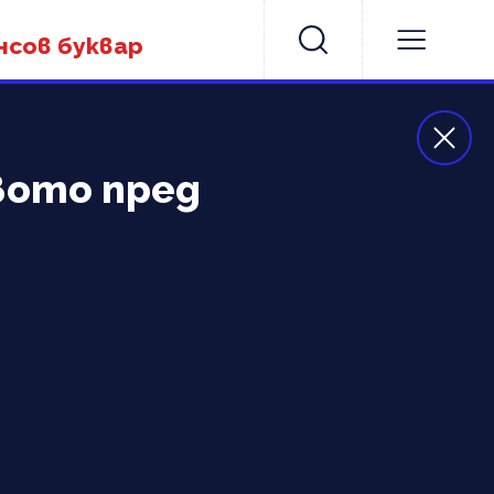
нсов буквар
вото пред