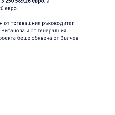
а
3 250 589,26 евро
, а
0 евро.
н от тогавашния ръководител
 Витанова и от генералния
проекта беше обявена от Вълчев