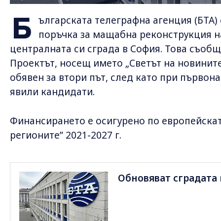
Б
ългарската телеграфна агенция (БТА)
поръчка за мащабна реконструкция н
централната си сграда в София. Това съобщ
Проектът, носещ името „Светът на новините 
обявен за втори път, след като при първон
явили кандидати.
Финансирането е осигурено по европейскат
регионите” 2021-2027 г.
Обновяват сградата н