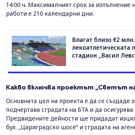
14:00 ч. Максималният срок за изпълнение
работи е 210 календарни дни.
Влагат близо €2 млн
лекоатлетическата 
стадион „Васил Левс
Какво включва проектът „Светът н
Основната цел на проекта е да се създаде 
подчертава сградата на БТА и да осигурява
Предвидените дейности ще придадат изцял
бул. „Цариградско шосе“ и сградата на аген