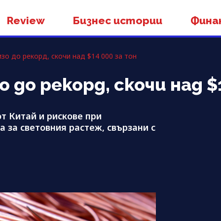
Review
Бизнес истории
Фина
зо до рекорд, скочи над $14 000 за тон
 до рекорд, скочи над $
т Китай и рискове при
 за световния растеж, свързани с