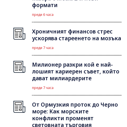
формати
преди 6 часа
Хроничният финансов стрес
ускорява стареенето на мозъка
преди 7 часа
Милионер разкри кой е най-
лошият кариерен съвет, който
дават милиардерите
преди 7 часа
От Ормузкия проток до Черно
море: Как морските
конфликти променят
световната търговия