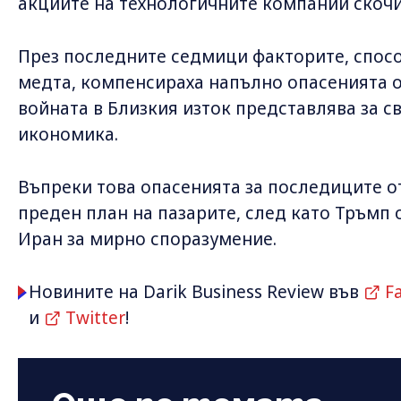
акциите на технологичните компании скочи
През последните седмици факторите, спосо
медта, компенсираха напълно опасенията о
войната в Близкия изток представлява за 
икономика.
Въпреки това опасенията за последиците о
преден план на пазарите, след като Тръмп
Иран за мирно споразумение.
Новините на Darik Business Review във
F
и
Twitter
!