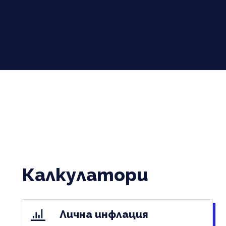
Калкулатори
Лична инфлация