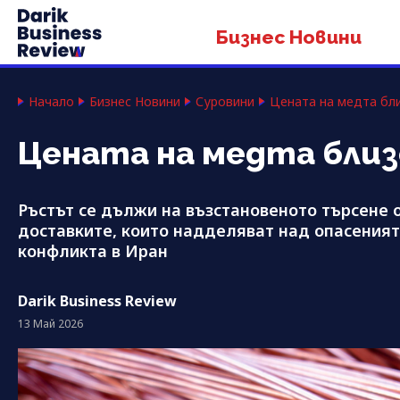
Бизнес Новини
Начало
Бизнес Новини
Суровини
Цената на медта бли
Цената на медта близо
Ръстът се дължи на възстановеното търсене о
доставките, които надделяват над опасенията
конфликта в Иран
Darik Business Review
13 Май 2026