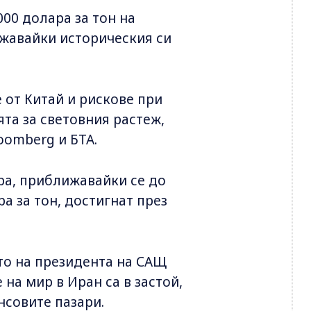
000 долара за тон на
ижавайки историческия си
 от Китай и рискове при
та за световния растеж,
oomberg и БТА.
лара, приближавайки се до
а за тон, достигнат през
то на президента на САЩ
на мир в Иран са в застой,
нсовите пазари.