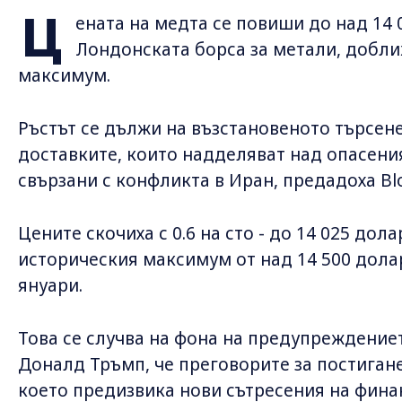
Ц
ената на медта се повиши до над 14 
Лондонската борса за метали, добл
максимум.
Ръстът се дължи на възстановеното търсене
доставките, които надделяват над опасения
свързани с конфликта в Иран, предадоха Bl
Цените скочиха с 0.6 на сто - до 14 025 до
историческия максимум от над 14 500 долар
януари.
Това се случва на фона на предупреждение
Доналд Тръмп, че преговорите за постигане 
което предизвика нови сътресения на фина