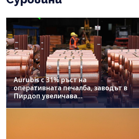
Aurubis с 31% ръст на
оперативната печалба, заводът в
Пирдоп увеличава
производството