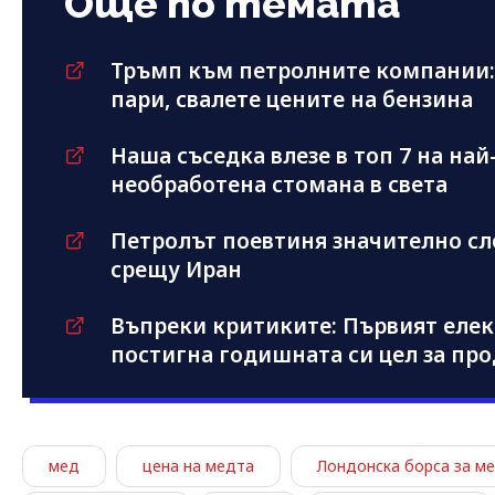
Още по темата
Тръмп към петролните компании:
пари, свалете цените на бензина
Наша съседка влезе в топ 7 на на
необработена стомана в света
Петролът поевтиня значително сл
срещу Иран
Въпреки критиките: Първият елект
постигна годишната си цел за про
мед
цена на медта
Лондонска борса за м