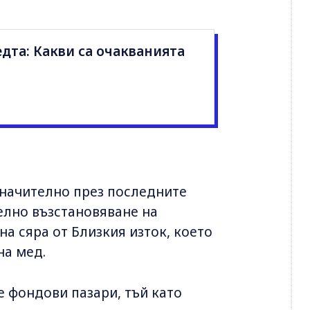
едта: Какви са очакванията
начително през последните
елно възстановяване на
на сяра от Близкия изток, което
на мед.
е фондови пазари, тъй като