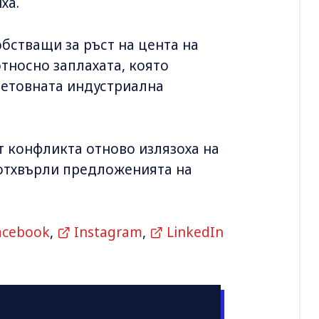
ха.
бстващи за ръст на цента на
тносно заплахата, която
световната индустриална
т конфликта отново излязоха на
 отхвърли предложенията на
acebook
,
Instagram
,
LinkedIn