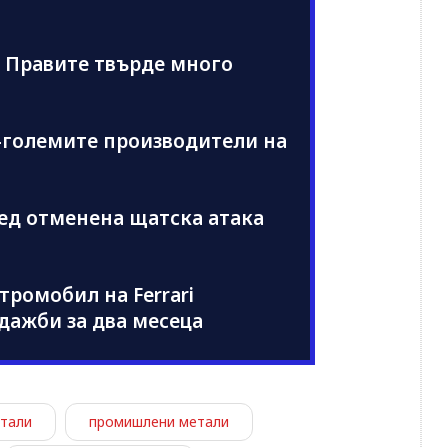
 Правите твърде много
й-големите производители на
ед отменена щатска атака
ромобил на Ferrari
дажби за два месеца
етали
промишлени метали