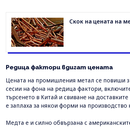
Скок на цената на м
Редица фактори вдигат цената
Цената на промишления метал се повиши з
сесии на фона на редица фактори, включит
търсенето в Китай и свиване на доставките 
е заплаха за някои форми на производство 
Медта е и силно обвързана с американскит